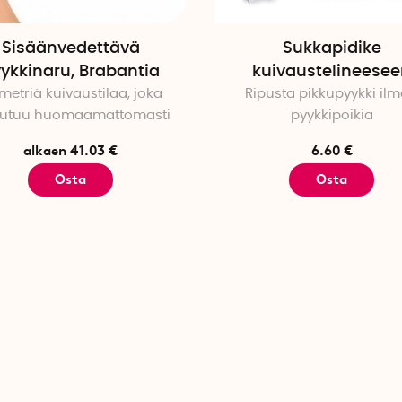
Sisäänvedettävä
Sukkapidike
ykkinaru, Brabantia
kuivaustelineese
metriä kuivaustilaa, joka
Ripusta pikkupyykki il
autuu huomaamattomasti
pyykkipoikia
alkaen 41.03 €
6.60 €
Osta
Osta