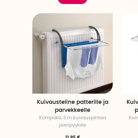
Kuivausteline patterille ja
Kuiv
parvekkeelle
p
Kompakti, 3 m kuivauspintaa
Kom
pienpyykille
11.95 €