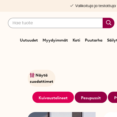
Valikoituja ja testattuja
Uutuudet
Myydyimmät
Koti
Puutarha
Säily
Näytä
suodattimet
Kuivaustelineet
Pesupussit
P