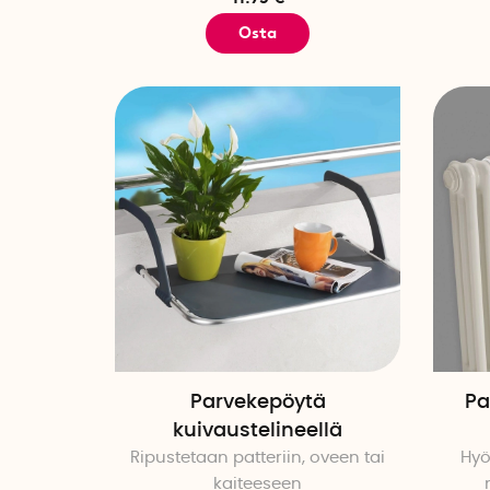
Osta
Parvekepöytä
Pa
kuivaustelineellä
Ripustetaan patteriin, oveen tai
Hyö
kaiteeseen