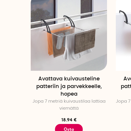
Avattava kuivausteline
Av
patteriin ja parvekkeelle,
patt
hopea
Jopa 7 metriä kuivaustilaa lattiaa
Jopa 7
viemättä
18.94 €
Osta