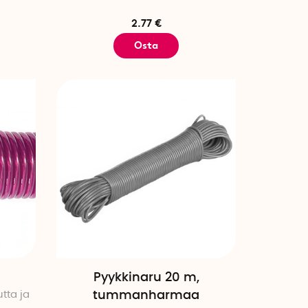
2.77 €
Osta
Pyykkinaru 20 m,
tta ja
tummanharmaa