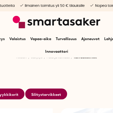
 tuotteita
Ilmainen toimitus yli 50 € tilauksille
Nopea toim
tys
Valaistus
Vapaa-aika
Turvallisuus
Ajoneuvot
Lahj
Innovaattori
Alkuun
Säilytys
Pesu ja kuivaus
Kuivaustelineet
yykkikorit
Silitystarvikkeet