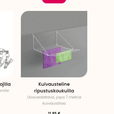
jilla
Kuivausteline
nille
ripustuskoukuilla
Ulosvedettävä, jopa 7 metriä
kuivaustilaa
11.95 €