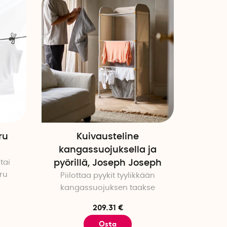
Korkein hinta
Julkistamispäivä
ru
Kuivausteline
kangassuojuksella ja
tai
pyörillä, Joseph Joseph
ru
Piilottaa pyykit tyylikkään
kangassuojuksen taakse
209.31 €
Osta