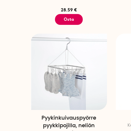
28.59 €
Osta
Pyykinkuivauspyörre
pyykkipojilla, neliön
K