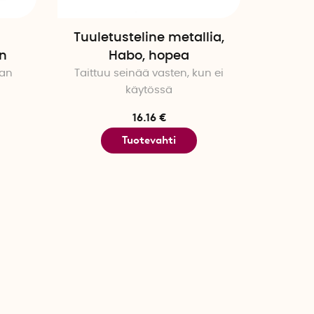
Tuuletusteline metallia,
en
Habo, hopea
man
Taittuu seinää vasten, kun ei
käytössä
16.16 €
Tuotevahti