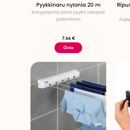
Pyykkinaru nylonia 20 m
Ripu
Kangaspinta pitää pyykit vakaasti
paikoillaan
Patte
7.66 €
Osta