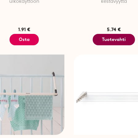
ulkokäyttöön
kestävyyttä
1.91 €
5.74 €
Osta
Tuotevahti