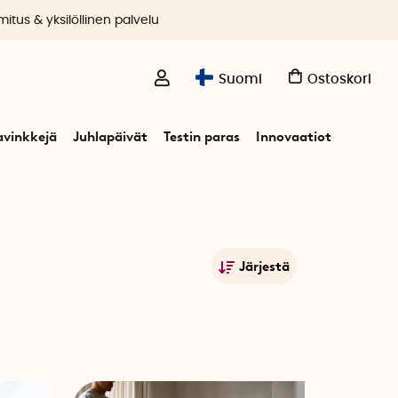
itus & yksilöllinen palvelu
Suomi
Ostoskori
avinkkejä
Juhlapäivät
Testin paras
Innovaatiot
Järjestä
Suosituimmat
Nimet A-Ö
Nimet Ö-A
Alin hinta