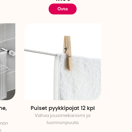
Osta
ne,
Puiset pyykkipojat 12 kpl
Vahva jousimekanismi ja
luonnonpuuta
mmön
n