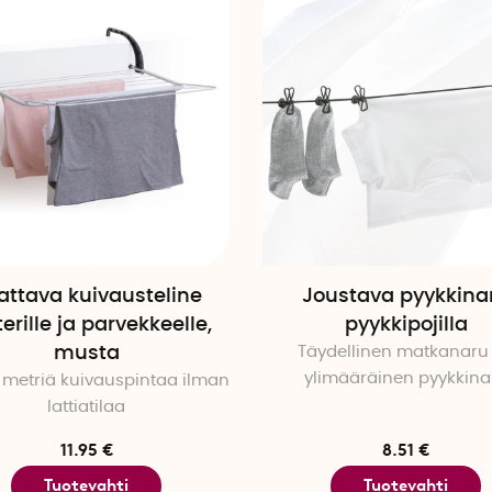
attava kuivausteline
Joustava pyykkina
erille ja parvekkeelle,
pyykkipojilla
musta
Täydellinen matkanaru 
ylimääräinen pyykkina
 metriä kuivauspintaa ilman
lattiatilaa
11.95 €
8.51 €
Tuotevahti
Tuotevahti