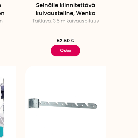
n
Seinälle kiinnitettävä
en
kuivausteline, Wenko
in
Taittuva, 3,5 m kuivauspituus
52.50 €
Osta