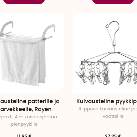
austeline patterille ja
Kuivausteline pyykkipo
arvekkeelle, Rayen
Riippuva kuivausteline pie
vaatteille
pakti, 4 m kuivauspintaa
pienpyykille
11.95 €
27.25 €