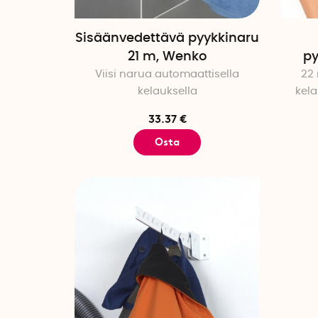
Sisäänvedettävä pyykkinaru
21 m, Wenko
py
Viisi narua automaattisella
22 
kelauksella
kel
33.37 €
Osta