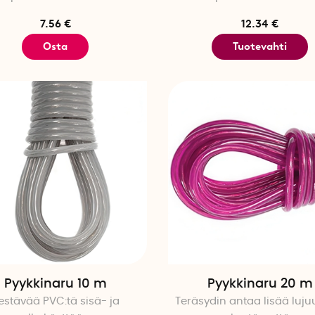
7.56 €
12.34 €
Osta
Tuotevahti
Pyykkinaru 10 m
Pyykkinaru 20 m
estävää PVC:tä sisä- ja
Teräsydin antaa lisää lujuu