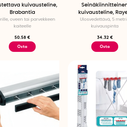
stettava kuivausteline,
Seinäkiinnitteine
Brabantia
kuivausteline, Ray
rille, oveen tai parvekkeen
Ulosvedettävä, 5 metr
kaiteelle
kuivauspinta
50.58 €
34.32 €
Osta
Osta