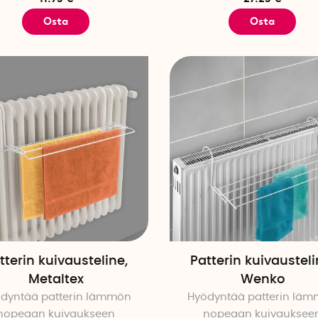
Osta
Osta
tterin kuivausteline,
Patterin kuivausteli
Metaltex
Wenko
dyntää patterin lämmön
Hyödyntää patterin lä
nopeaan kuivaukseen
nopeaan kuivauksee