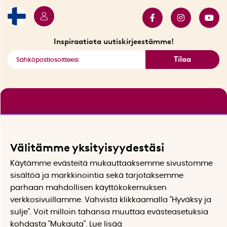
Myydyimmät tuotteet
Tarjouskulma
Katso kaikki älykkäät tuotteet
Inspiraatiota uutiskirjeestämme!
Tilaa
Välitämme yksityisyydestäsi
Käytämme evästeitä mukauttaaksemme sivustomme
sisältöä ja markkinointia sekä tarjotaksemme
parhaan mahdollisen käyttökokemuksen
verkkosivuillamme. Vahvista klikkaamalla "Hyväksy ja
sulje". Voit milloin tahansa muuttaa evästeasetuksia
kohdasta "Mukauta". Lue lisää