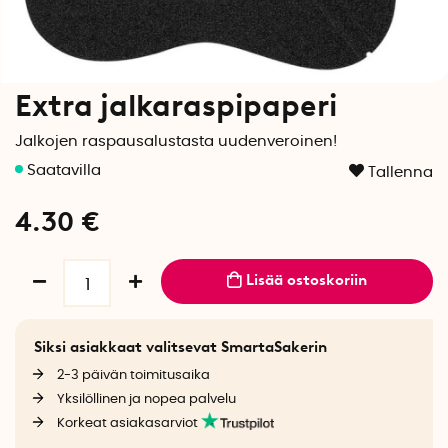
Extra jalkaraspipaperi
Jalkojen raspausalustasta uudenveroinen!
Tallenna
4.30
€
Lisää ostoskoriin
Siksi asiakkaat valitsevat SmartaSakerin
2-3 päivän toimitusaika
Yksilöllinen ja nopea palvelu
Korkeat asiakasarviot