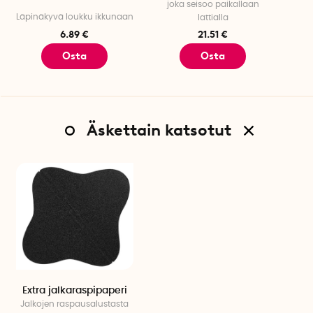
joka seisoo paikallaan
Läpinäkyvä loukku ikkunaan
lattialla
6.89 €
21.51 €
Osta
Osta
Äskettain katsotut
Extra jalkaraspipaperi
Jalkojen raspausalustasta