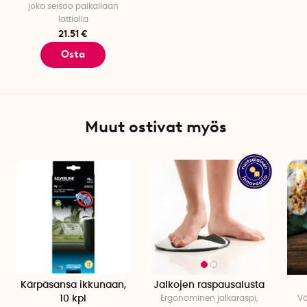
joka seisoo paikallaan
lattialla
21.51 €
Osta
Muut ostivat myös
Kärpäsansa ikkunaan,
Jalkojen raspausalusta
10 kpl
Ergonominen jalkaraspi,
Vä