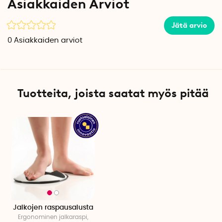
Asiakkaiden Arviot
Jätä arvio
0
Asiakkaiden arviot
Tuotteita, joista saatat myös pitää
Jalkojen raspausalusta
Ergonominen jalkaraspi,