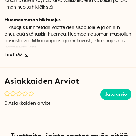
jotka haluavat käyttää sekä värikkäitä että valkoisia paitoja
ilman huolta hikiläikistä.
Huomaamaton hikisuojus
Hikisuojus kiinnitetään vaatteiden sisäpuolelle ja on niin
ohut, että sitä tuskin huomaa. Huomaamattoman muotoilun
ansiosta voit liikkua vapaasti ja mukavasti, eikä suojus näy
vaatteesta läpi.
Pehmeä ja hellävarainen iholle
Hikisuojuksen erittäin pehmeä pinta on hellävarainen iholle,
joten se sopii myös herkkäihoisille.
Asiakkaiden Arviot
Suojaa vaatteita tahroilta
Jätä arvio
Hikisuojuksen ansiosta sinun ei enää tarvitse huolehtia
hikitahrojen pilaavan vaatteitasi. Imukykyiset ja vedenpitävät
0
Asiakkaiden arviot
kerrokset estävät hikeä tunkeutumasta kankaaseen ja
tahraamasta sitä.
Käyttöohje
Tuotteita, joista saatat myös pitää
1. Poista suojamuovi