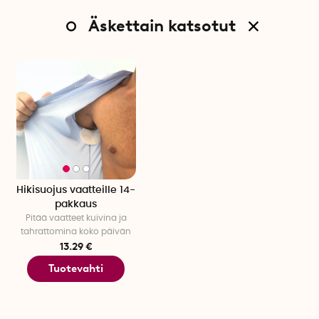
Äskettain katsotut
Hikisuojus vaatteille 14-
pakkaus
Pitää vaatteet kuivina ja
tahrattomina koko päivän
13.29 €
Tuotevahti