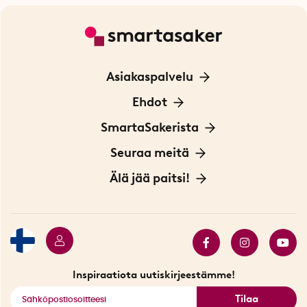
Asiakaspalvelu
Ota yhteyttä
Ehdot
Tietoa evästeistä
SmartaSakerista
Yksityisyydensuoja
Meistä
Seuraa meitä
Sopimusehdot
Myymälä Tukholmassa
Innovaattoriblogi
Älä jää paitsi!
Ympäristöystävälliset toimitukset
Lahjakortti
Myydyimmät tuotteet
Tarjouskulma
Katso kaikki älykkäät tuotteet
Inspiraatiota uutiskirjeestämme!
Tilaa