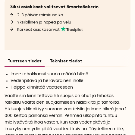
Siksi asiakkaat valitsevat SmartaSakerin
2-3 päivän toimitusaika
Yksilöllinen ja nopea palvelu
Korkeat asiakasarviot
Tuotteen tiedot
Tekniset tiedot
Imee tehokkaasti suuria määriä hikeä
Vedenpitävä ja hellävarainen iholle
Helppo kiinnittää vaatteeseen
Vaatteisiin kiinnitettävä hikisuojus on ohut ja tehokas
ratkaisu vaatteiden suojaamiseen hikiläikiltä ja tahroilta.
Hikisuojus kiinnittyy suoraan vaatteisiin ja imee hikeä jopa 1
000 kertaa painonsa verran. Pehmeä ulkopinta tuntuu
miellyttävältä ihoa vasten, kun taas vedenpitävä ja
imukykyinen ydin pitää vaatteet kuivina. Täydellinen niille,