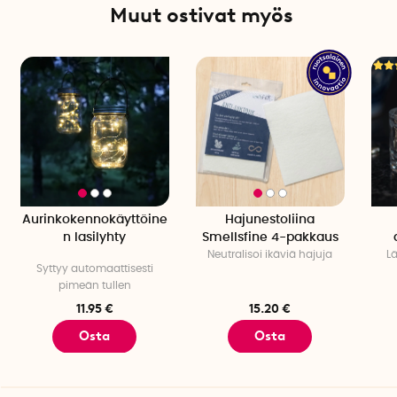
Muut ostivat myös
Aurinkokennokäyttöine
Hajunestoliina
n lasilyhty
Smellsfine 4-pakkaus
Neutralisoi ikäviä hajuja
L
Syttyy automaattisesti
pimeän tullen
11.95 €
15.20 €
Osta
Osta