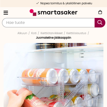
Nopea toimitus & yksilöllinen palvelu
Alkuun
Koti
Keittiötarvikkeet
Keittiösisustus
Juomateline jääkaappiin