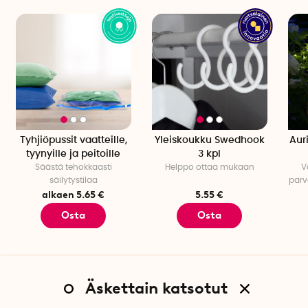
Tyhjiöpussit vaatteille,
Yleiskoukku Swedhook
Aur
tyynyille ja peitoille
3 kpl
Säästä tehokkaasti
Helppo ottaa mukaan
V
säilytystilaa
parv
alkaen 5.65 €
5.55 €
Osta
Osta
Äskettain katsotut