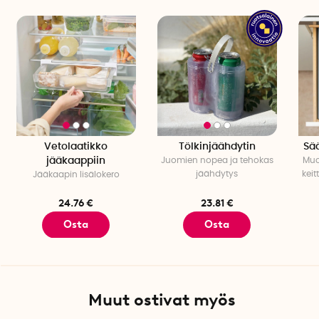
Pituus: 36 cm
Leveys: 13,7–21,9 cm
Korkeus: 16,3 cm
Pakkauskohtainen määrä: 1
Vetolaatikko
Tölkinjäähdytin
Sää
jääkaappiin
Juomien nopea ja tehokas
Muo
jäähdytys
keit
Jääkaapin lisälokero
24.76 €
23.81 €
Osta
Osta
Muut ostivat myös