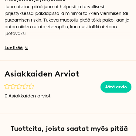
Juomateline pitää juomat helposti ja turvallisesti
järjestyksessä jääkaapissa ja minimoi tölkkien vierimisen tai
putoamisen riskin. Tukeva muotoilu pitää tölkit paikoillaan ja
antaa niiden rullata eteenpäin, kun uusi tölkki otetaan
juotavaksi.
Säädettävissä eri juomille
Säädettävä tölkkiteline sopii erikokoisille tölkeille.
Juomatelineen enimmäisleveys on 21,9 cm, joten se sopii
myös pienille muovipulloille. Esimerkiksi pidikkeeseen
Asiakkaiden Arviot
mahtuu 11 pientä 33 cl tölkkiä.
Tee näin
Jätä arvio
Aseta tölkkiteline jääkaappiin, säädä leveys haluttuun
0
Asiakkaiden arviot
kokoon ja täytä se sitten tölkeillä tai pienillä pulloilla.
Täyttämällä sitä vastakkaiselta puolelta uusilla tölkeillä teline
tarjoilee aina hyvin jäähdytetyn juoman valmiiksi eteesi.
Tekniset tiedot
Tuotteita, joista saatat myös pitää
Materiaali: Muovi