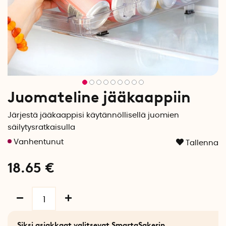
Juomateline jääkaappiin
Järjestä jääkaappisi käytännöllisellä juomien
säilytysratkaisulla
Tallenna
18.65
€
Siksi asiakkaat valitsevat SmartaSakerin