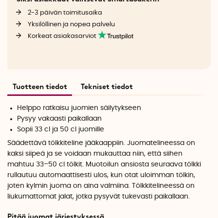
2-3 päivän toimitusaika
Yksilöllinen ja nopea palvelu
Korkeat asiakasarviot
Tuotteen tiedot
Tekniset tiedot
Helppo ratkaisu juomien säilytykseen
Pysyy vakaasti paikallaan
Sopii 33 cl ja 50 cl juomille
Säädettävä tölkkiteline jääkaappiin. Juomatelineessa on
kaksi siipeä ja se voidaan mukauttaa niin, että siihen
mahtuu 33–50 cl tölkit. Muotoilun ansiosta seuraava tölkki
rullautuu automaattisesti ulos, kun otat uloimman tölkin,
joten kylmin juoma on aina valmiina. Tölkkitelineessä on
liukumattomat jalat, jotka pysyvät tukevasti paikallaan.
Pitää juomat järjestyksessä