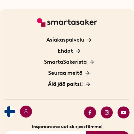
Asiakaspalvelu
Ota yhteyttä
Ehdot
Tietoa evästeistä
SmartaSakerista
Yksityisyydensuoja
Meistä
Seuraa meitä
Sopimusehdot
Myymälä Tukholmassa
Innovaattoriblogi
Älä jää paitsi!
Ympäristöystävälliset toimitukset
Lahjakortti
Myydyimmät tuotteet
Tarjouskulma
Katso kaikki älykkäät tuotteet
Inspiraatiota uutiskirjeestämme!