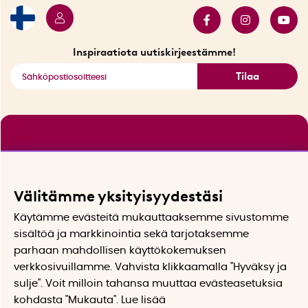
Myydyimmät tuotteet
Tarjouskulma
Katso kaikki älykkäät tuotteet
Inspiraatiota uutiskirjeestämme!
Tilaa
Välitämme yksityisyydestäsi
Käytämme evästeitä mukauttaaksemme sivustomme
sisältöä ja markkinointia sekä tarjotaksemme
parhaan mahdollisen käyttökokemuksen
verkkosivuillamme. Vahvista klikkaamalla "Hyväksy ja
sulje". Voit milloin tahansa muuttaa evästeasetuksia
kohdasta "Mukauta". Lue lisää