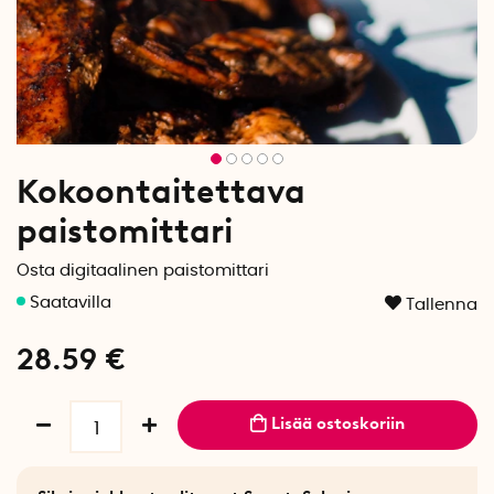
Kokoontaitettava
paistomittari
Osta digitaalinen paistomittari
Tallenna
28.59
€
Lisää ostoskoriin