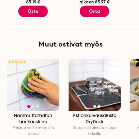
83.19 €
alkaen 85.97 €
Osta
Osta
Muut ostivat myös
Naarmuttamaton
Astiankuivausalusta
hankausliina
DryDock
v
Poistaa vaikeimmatkin
Nopeasti kuivuva alusta
tahrat
tiskeille