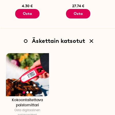
4.30 €
27.74 €
Osta
Osta
Äskettain katsotut
Kokoontaitettava
paistomittari
Osta digitaalinen
paistomittari