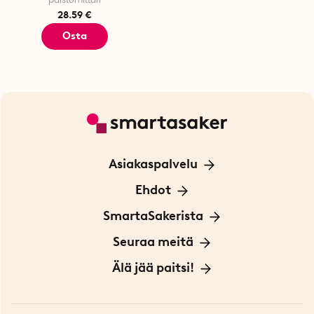
28.59 €
Osta
Asiakaspalvelu
Ota yhteyttä
Ehdot
Tietoa evästeistä
SmartaSakerista
Yksityisyydensuoja
Meistä
Seuraa meitä
Sopimusehdot
Myymälä Tukholmassa
Innovaattoriblogi
Älä jää paitsi!
Ympäristöystävälliset toimitukset
Lahjakortti