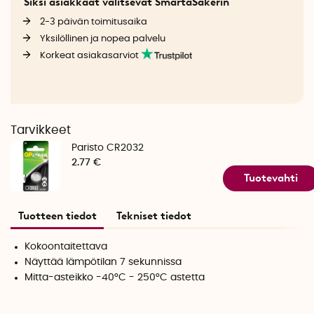
Siksi asiakkaat valitsevat SmartaSakerin
2-3 päivän toimitusaika
Yksilöllinen ja nopea palvelu
Korkeat asiakasarviot
Tarvikkeet
Paristo CR2032
2.77 €
Tuotevahti
Tuotteen tiedot
Tekniset tiedot
Kokoontaitettava
Näyttää lämpötilan 7 sekunnissa
Mitta-asteikko -40°C - 250°C astetta