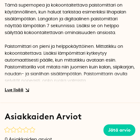
Tämä supernopea ja kokoontaitettava paistomittari on
käytännöllinen, kun haluat tarkistaa esimerkiksi lihapalan
sisälämpötilan. Langaton ja digitaalinen paistomittari
näyttää lämpötilan 7 sekunnissa. Lisäksi se on helppo
säilyttää kokoontaitettavan ominaisuuden ansiosta.
Paistomittari on pieni ja helppokäyttöinen. Mittatikku on
kokoontaitettava. Lisäksi lämpömittari kytkeytyy
automaattisesti päälle, kun mittatikku avataan esiin.
Paistomittarilla voit mitata niin juomien kuin kalan, siipikarjan,
naudan- ja sianlihan sisälämpötilan. Paistomittarin avulla
selvität nopeasti, onko ruoka valmista.
Paistomittari toimii asteikolla -40°C - +250°C. Näyttö
sammuu automaattisesti kokoontaitettaessa. Pese
paistomittari käsin.
Asiakkaiden Arviot
Mitat kokoontaitettuna: 11,5 cm x 4 cm x 2 cm.
Mitat avattuna: 19 cm x 4 cm x 2 cm.
Jätä arvio
1 x CR 2032 -paristo sisältyy pakkaukseen.
0
Asiakkaiden arviot