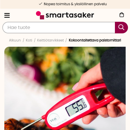
Nopea toimitus & yksilöllinen palvelu
Alkuun
Koti
Keittiötarvikkeet
Kokoontaitettava paistomittari