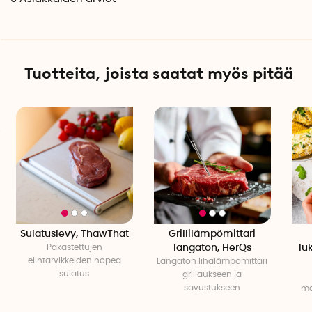
HACCP-hyväksytty, RoHS-sertifioitu, CE-merkitty.
Tuotteita, joista saatat myös pitää
Sulatuslevy, ThawThat
Grillilämpömittari
Pakastettujen
langaton, HerQs
lu
elintarvikkeiden nopea
Langaton lihalämpömittari
sulatus
grillaukseen ja
savustukseen
ma