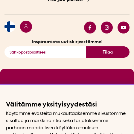
Ympäristöystävälliset toimitukset
Lahjakortti
Myydyimmät tuotteet
Tarjouskulma
Katso kaikki älykkäät tuotteet
Inspiraatiota uutiskirjeestämme!
Tilaa
Välitämme yksityisyydestäsi
Käytämme evästeitä mukauttaaksemme sivustomme
sisältöä ja markkinointia sekä tarjotaksemme
parhaan mahdollisen käyttökokemuksen