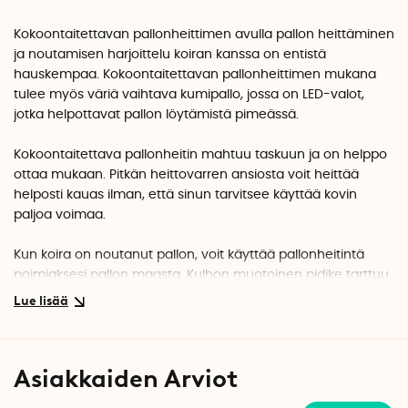
Kokoontaitettavan pallonheittimen avulla pallon heittäminen
ja noutamisen harjoittelu koiran kanssa on entistä
hauskempaa. Kokoontaitettavan pallonheittimen mukana
tulee myös väriä vaihtava kumipallo, jossa on LED-valot,
jotka helpottavat pallon löytämistä pimeässä.
Kokoontaitettava pallonheitin mahtuu taskuun ja on helppo
ottaa mukaan. Pitkän heittovarren ansiosta voit heittää
helposti kauas ilman, että sinun tarvitsee käyttää kovin
paljoa voimaa.
Kun koira on noutanut pallon, voit käyttää pallonheitintä
poimiaksesi pallon maasta. Kulhon muotoinen pidike tarttuu
palloon, mutta vapautuu myös helposti, kun teet uuden
heittoliikkeen.
Kun olet lopettanut leikkimisen, taita pallonheitin kokoon ja
Asiakkaiden Arviot
voit ripustaa sen kahvan takaosassa olevasta pienestä
silmukasta. Jätä pallo pallonheittimeen, siten tarvittavat