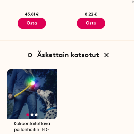
k
45.81 €
8.22 €
Osta
Osta
Äskettain katsotut
Kokoontaitettava
pallonheitin LED-