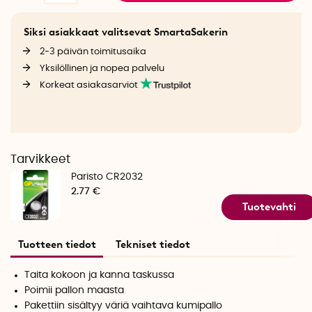
Siksi asiakkaat valitsevat SmartaSakerin
2-3 päivän toimitusaika
Yksilöllinen ja nopea palvelu
Korkeat asiakasarviot
Tarvikkeet
Paristo CR2032
2.77 €
Tuotevahti
Tuotteen tiedot
Tekniset tiedot
Taita kokoon ja kanna taskussa
Poimii pallon maasta
Pakettiin sisältyy väriä vaihtava kumipallo