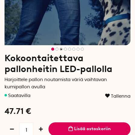
Kokoontaitettava
pallonheitin LED-pallolla
Harjoittele pallon noutamista väriä vaihtavan
kumipallon avulla
Tallenna
47.71
€
Lisää ostoskoriin