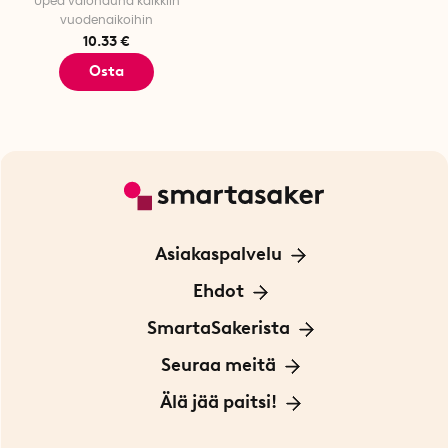
Upea valonauha kaikkiin
vuodenaikoihin
10.33 €
Osta
Asiakaspalvelu
Ota yhteyttä
Ehdot
Tietoa evästeistä
SmartaSakerista
Yksityisyydensuoja
Meistä
Seuraa meitä
Sopimusehdot
Myymälä Tukholmassa
Innovaattoriblogi
Älä jää paitsi!
Ympäristöystävälliset toimitukset
Lahjakortti