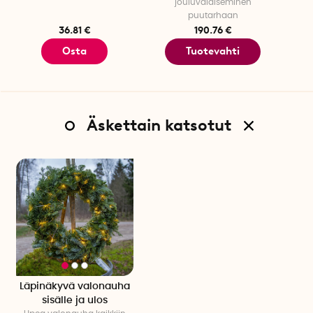
jouluvalaiseminen
puutarhaan
36.81 €
190.76 €
Osta
Tuotevahti
Äskettain katsotut
Läpinäkyvä valonauha
sisälle ja ulos