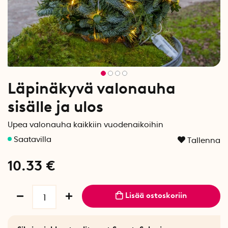
Läpinäkyvä valonauha
sisälle ja ulos
Upea valonauha kaikkiin vuodenaikoihin
Tallenna
10.33
€
Lisää ostoskoriin