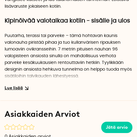
lisävaruste jokaiseen kotiin.
Kipinöivää valotaikaa kotiin - sisälle ja ulos
Puutarha, terassi tai parveke – tämä hohtavan kaunis
valonauha piristää pihaa ja tuo kullanvärisen ripauksen
lumoaviin ovikransseihin. 7 metrin pituisen nauhan 96
valopisteen ansiosta sinulla on mahdollisuus verhota
parveke kesäkuukausien rentouttaviin hetkiin. Tyylikkään
designin ansiosta hehkuva tunnelma on helppo tuoda myös
sisätiloihin talvikauden lähestyessä.
8 eri asetusta
Paristokotelossa on älykäs ajastintoiminto, ja voit valita 8 eri
Asiakkaiden Arviot
valoasetusta. Valitse hienovarainen, sykkivä tila romanttisiin
hetkiin tai hypnoottinen rytmi kirjahyllyyn. Ja tietysti
käytettävissä on myös tasainen hehku. Lyhyesti sanottuna
Jätä arvio
kyseessä on monipuolinen valonauha, joka vaihtelee
0
Asiakkaiden arviot