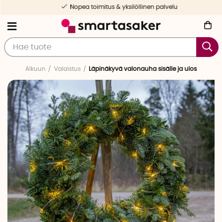
Nopea toimitus & yksilöllinen palvelu
Alkuun
Valaistus
Läpinäkyvä valonauha sisälle ja ulos