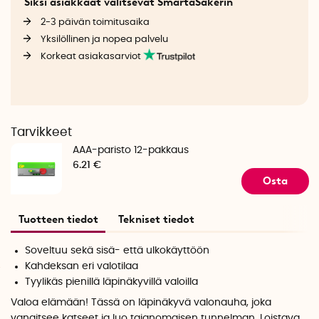
Siksi asiakkaat valitsevat SmartaSakerin
2-3 päivän toimitusaika
Yksilöllinen ja nopea palvelu
Korkeat asiakasarviot
Tarvikkeet
AAA-paristo 12-pakkaus
6.21 €
Osta
Tuotteen tiedot
Tekniset tiedot
Soveltuu sekä sisä- että ulkokäyttöön
Kahdeksan eri valotilaa
Tyylikäs pienillä läpinäkyvillä valoilla
Valoa elämään! Tässä on läpinäkyvä valonauha, joka
vangitsee katseet ja luo taianomaisen tunnelman. Loistava