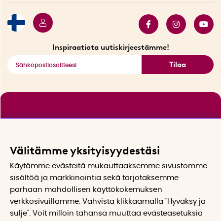
Myydyimmät tuotteet
Tarjouskulma
Katso kaikki älykkäät tuotteet
Inspiraatiota uutiskirjeestämme!
Tilaa
Välitämme yksityisyydestäsi
Käytämme evästeitä mukauttaaksemme sivustomme
sisältöä ja markkinointia sekä tarjotaksemme
parhaan mahdollisen käyttökokemuksen
verkkosivuillamme. Vahvista klikkaamalla "Hyväksy ja
sulje". Voit milloin tahansa muuttaa evästeasetuksia