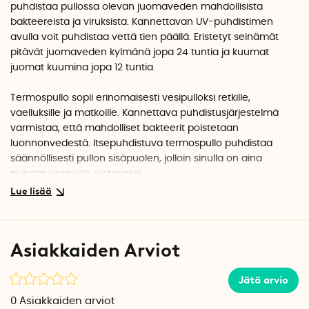
puhdistaa pullossa olevan juomaveden mahdollisista
bakteereista ja viruksista. Kannettavan UV-puhdistimen
avulla voit puhdistaa vettä tien päällä. Eristetyt seinämät
pitävät juomaveden kylmänä jopa 24 tuntia ja kuumat
juomat kuumina jopa 12 tuntia.
Termospullo sopii erinomaisesti vesipulloksi retkille,
vaelluksille ja matkoille. Kannettava puhdistusjärjestelmä
varmistaa, että mahdolliset bakteerit poistetaan
luonnonvedestä. Itsepuhdistuva termospullo puhdistaa
säännöllisesti pullon sisäpuolen, jolloin sinulla on aina
puhdas vesipullo juotavaksi.
Huom! UV-puhdistuksella varustettu termospullo ei suodata
raskasmetalleja, hiukkasia ja epäpuhtauksia.
Raskasmetallien, hiukkasten ja epäpuhtauksien suodatusta
Asiakkaiden Arviot
varten tutustu tuotteeseen LARQ Termospullo
vedenpuhdistussuodattimella .
Jätä arvio
Näin vedenpuhdistus UV-C-valolla toimii
0
Asiakkaiden arviot