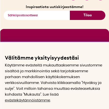
Katso kaikki älykkäät tuotteet
Inspiraatiota uutiskirjeestämme!
Tilaa
Välitämme yksityisyydestäsi
Käytämme evästeitä mukauttaaksemme sivustomme
sisältöä ja markkinointia sekä tarjotaksemme
parhaan mahdollisen käyttökokemuksen
verkkosivuillamme. Vahvista klikkaamalla "Hyväksy ja
sulje". Voit milloin tahansa muuttaa evästeasetuksia
kohdasta "Mukauta". Lue lisää
evästekäytännöistämme
.