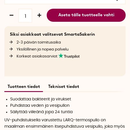
Aseta tälle tuotteelle vahti
Siksi asiakkaat valitsevat SmartaSakerin
2-3 päivän toimitusaika
Yksilöllinen ja nopea palvelu
Korkeat asiakasarviot
Tuotteen tiedot
Tekniset tiedot
Suodattaa bakteerit ja virukset
Puhdistaa veden ja vesipullon
Säilyttää viileänä jopa 24 tuntia
UV-puhdistuksella varustettu LARQ-termospullo on
maailman ensimmäinen itsepuhdistuva vesipullo, joka myös