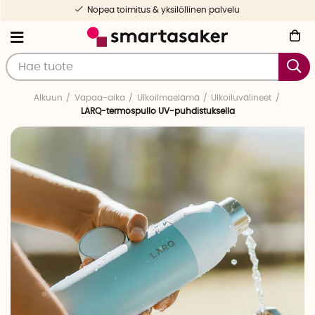
Nopea toimitus & yksilöllinen palvelu
Alkuun
Vapaa-aika
Ulkoilmaelämä
Ulkoiluvälineet
LARQ-termospullo UV-puhdistuksella