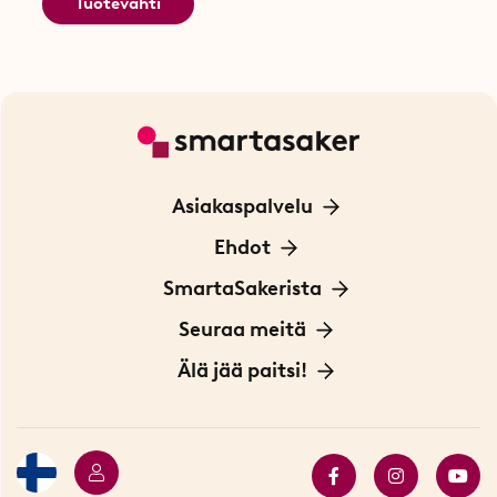
Tuotevahti
Asiakaspalvelu
Ota yhteyttä
Ehdot
Tietoa evästeistä
SmartaSakerista
Yksityisyydensuoja
Meistä
Seuraa meitä
Sopimusehdot
Myymälä Tukholmassa
Innovaattoriblogi
Älä jää paitsi!
Ympäristöystävälliset toimitukset
Lahjakortti
Myydyimmät tuotteet
Tarjouskulma