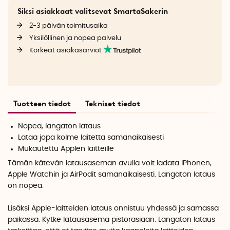
Siksi asiakkaat valitsevat SmartaSakerin
2-3 päivän toimitusaika
Yksilöllinen ja nopea palvelu
Korkeat asiakasarviot
Tuotteen tiedot
Tekniset tiedot
Nopea, langaton lataus
Lataa jopa kolme laitetta samanaikaisesti
Mukautettu Applen laitteille
Tämän kätevän latausaseman avulla voit ladata iPhonen,
Apple Watchin ja AirPodit samanaikaisesti. Langaton lataus
on nopea.
Lisäksi Apple-laitteiden lataus onnistuu yhdessä ja samassa
paikassa. Kytke latausasema pistorasiaan. Langaton lataus