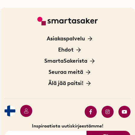
Asiakaspalvelu
Ota yhteyttä
Ehdot
Tietoa evästeistä
SmartaSakerista
Yksityisyydensuoja
Meistä
Seuraa meitä
Sopimusehdot
Myymälä Tukholmassa
Innovaattoriblogi
Älä jää paitsi!
Ympäristöystävälliset toimitukset
Lahjakortti
Myydyimmät tuotteet
Tarjouskulma
Katso kaikki älykkäät tuotteet
Inspiraatiota uutiskirjeestämme!