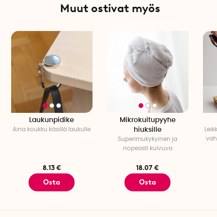
Muut ostivat myös
Laukunpidike
Mikrokuitupyyhe
Aina koukku käsillä laukulle
hiuksille
Leik
vah
Superimukykyinen ja
nopeasti kuivuva
8.13 €
18.07 €
Osta
Osta