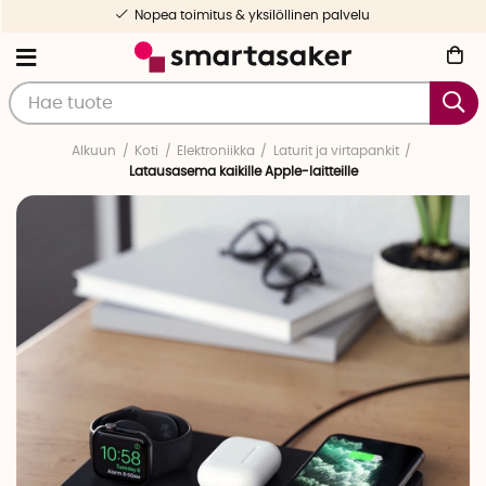
Nopea toimitus & yksilöllinen palvelu
Alkuun
Koti
Elektroniikka
Laturit ja virtapankit
Latausasema kaikille Apple-laitteille