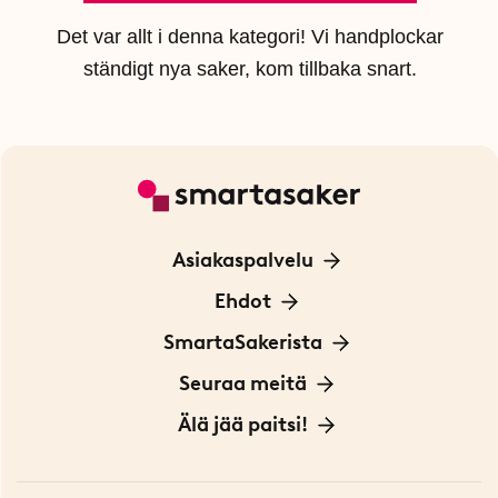
Det var allt i denna kategori! Vi handplockar
ständigt nya saker, kom tillbaka snart.
Asiakaspalvelu
Ota yhteyttä
Ehdot
Tietoa evästeistä
SmartaSakerista
Yksityisyydensuoja
Meistä
Seuraa meitä
Sopimusehdot
Myymälä Tukholmassa
Innovaattoriblogi
Älä jää paitsi!
Ympäristöystävälliset toimitukset
Lahjakortti