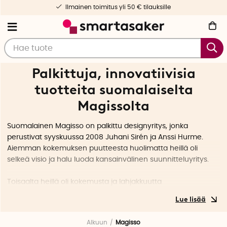
Ilmainen toimitus yli 50 € tilauksille
Palkittuja, innovatiivisia
tuotteita suomalaiselta
Magissolta
Suomalainen Magisso on palkittu designyritys, jonka
perustivat syyskuussa 2008 Juhani Sirén ja Anssi Hurme.
Aiemman kokemuksen puutteesta huolimatta heillä oli
selkeä visio ja halu luoda kansainvälinen suunnitteluyritys.
Toisaalta heillä oli kokemusta ja lahjakkuutta
ongelmanratkaisuun sekä palava intohimo helpottaa
jokapäiväistä elämää. Yksi toistuvista keskustelunaiheista oli
esimerkiksi seuraava: ”Mihin ihmeeseen tiskirätin oikein voi
Alkuun
Magisso
ripustaa järkevästi?”