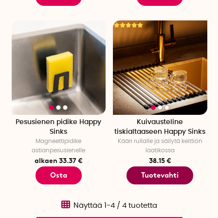
Pesusienen pidike Happy
Kuivausteline
Sinks
tiskialtaaseen Happy Sinks
Magneettipidike
Kääri rullalle ja säilytä keittiön
astianpesusienelle
laatikossa
alkaen 33.37 €
38.15 €
Osta
Tuotevahti
Näyttää
1-4
/
4
tuotetta