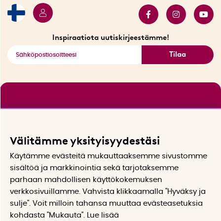
Myydyimmät tuotteet
Tarjouskulma
Katso kaikki älykkäät tuotteet
Inspiraatiota uutiskirjeestämme!
Tilaa
Välitämme yksityisyydestäsi
Käytämme evästeitä mukauttaaksemme sivustomme
sisältöä ja markkinointia sekä tarjotaksemme
parhaan mahdollisen käyttökokemuksen
verkkosivuillamme. Vahvista klikkaamalla "Hyväksy ja
sulje". Voit milloin tahansa muuttaa evästeasetuksia
kohdasta "Mukauta". Lue lisää