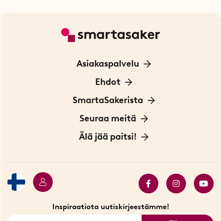
Asiakaspalvelu
Ota yhteyttä
Ehdot
Tietoa evästeistä
SmartaSakerista
Yksityisyydensuoja
Meistä
Seuraa meitä
Sopimusehdot
Myymälä Tukholmassa
Innovaattoriblogi
Älä jää paitsi!
Ympäristöystävälliset toimitukset
Lahjakortti
Myydyimmät tuotteet
Tarjouskulma
Katso kaikki älykkäät tuotteet
Inspiraatiota uutiskirjeestämme!