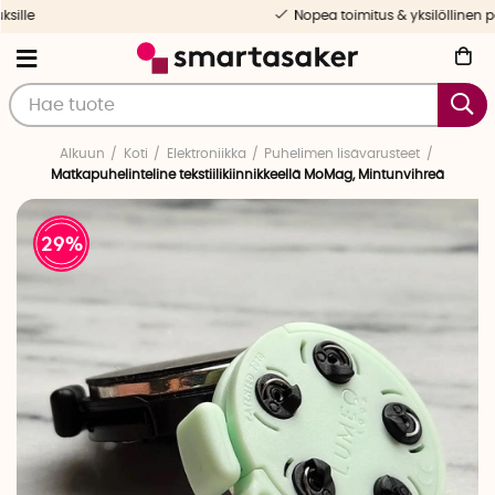
Nopea toimitus & yksilöllinen palvelu
Alkuun
Koti
Elektroniikka
Puhelimen lisävarusteet
Matkapuhelinteline tekstiilikiinnikkeellä MoMag, Mintunvihreä
29