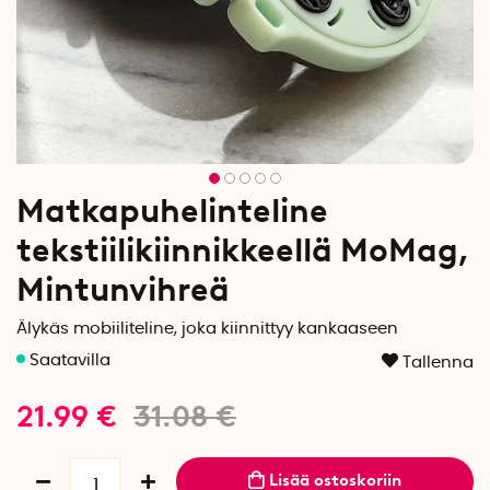
Matkapuhelinteline
tekstiilikiinnikkeellä MoMag,
Mintunvihreä
Älykäs mobiiliteline, joka kiinnittyy kankaaseen
Tallenna
21.99
€
31.08
€
Lisää ostoskoriin