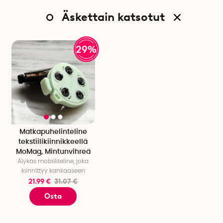
älykkääseen toiminnallisuuteen ja korkeaan
Äskettain katsotut
käyttäjäystävällisyyteen. Huolellisesti suunniteltu rakenne
yhdistää helpon käytön innovatiiviseen tekniikkaan
luodakseen käytännöllisen ratkaisun arkeen.
29%
Erityisominaisuudet
Halkaisija: 3,1 cm
Syvyys: 0,7 cm
Magnetin paino: 5g
Kiinnityksen paino: 21g
Matkapuhelinteline
tekstiilikiinnikkeellä
MoMag, Mintunvihreä
Älykäs mobiiliteline, joka
kiinnittyy kankaaseen
21.99 €
31.07 €
Osta