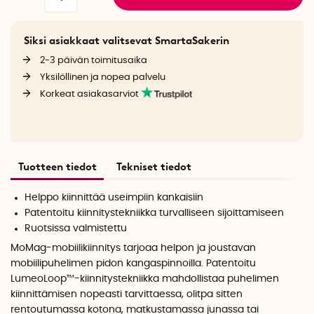
Siksi asiakkaat valitsevat SmartaSakerin
2-3 päivän toimitusaika
Yksilöllinen ja nopea palvelu
Korkeat asiakasarviot
Tuotteen tiedot
Tekniset tiedot
Helppo kiinnittää useimpiin kankaisiin
Patentoitu kiinnitystekniikka turvalliseen sijoittamiseen
Ruotsissa valmistettu
MoMag-mobiilikiinnitys tarjoaa helpon ja joustavan
mobiilipuhelimen pidon kangaspinnoilla. Patentoitu
LumeoLoop™-kiinnitystekniikka mahdollistaa puhelimen
kiinnittämisen nopeasti tarvittaessa, olitpa sitten
rentoutumassa kotona, matkustamassa junassa tai