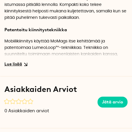
istumassa pitkällä lennolla. Kompakti koko tekee
kiinnityksestä helposti mukana kuljetettavan, samalla kun se
pitää puhelimen tukevasti paikallaan.
Patentoitu kiinnitystekniikka
Mobiilikiinnitys käyttää MoMags itse kehittämää ja
patentoimaa LumeoLoop™-tekniikkaa. Tekniikka on
suunniteltu toimimaan monenlaisten kankaiden kanssa,
kaikista paksuuksista, rakenteista tai elastisuudesta
huolimatta.
Kiinnityksen käyttöä varten aseta mukana tuleva magneetti
puhelimen taakse. Tämän jälkeen aseta mobiilikiinnitys
Asiakkaiden Arviot
kankaaseen, johon haluat kiinnittää puhelimen ja vedä
liukusäädintä. Tulos on vakaa ja turvallinen sijoitus, joka on
Jätä arvio
yhtä helppo irrottaa, kun haluat siirtää puhelimen.
0
Asiakkaiden arviot
Täydellinen matkustamiseen ja rentoutumiseen
Mobiilikiinnitys helpottaa puhelimen käyttöä ilman, että sitä
tarvitsee pitää kädessä. Se sopii erinomaisesti esimerkiksi