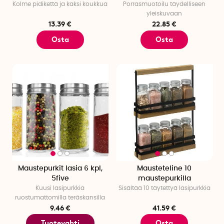
Kolme pidikettä ja kaksi koukkua
Porrasmuotoilu täydelliseen
yleiskuvaan
13.39 €
22.85 €
Osta
Osta
Maustepurkit lasia 6 kpl,
Mausteteline 10
5five
maustepurkilla
Kuusi lasipurkkia
Sisältää 10 täytettyä lasipurkkia
ruostumattomilla teräskansilla
9.46 €
41.59 €
Tuotevahti
Osta