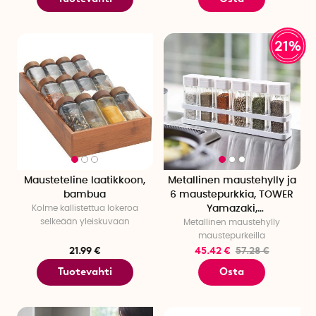
21%
Mausteteline laatikkoon,
Metallinen maustehylly ja
bambua
6 maustepurkkia, TOWER
Kolme kallistettua lokeroa
Yamazaki,
selkeään yleiskuvaan
Metallinen maustehylly
Valkoinen/kirkas
maustepurkeilla
21.99 €
45.42 €
57.28 €
Tuotevahti
Osta