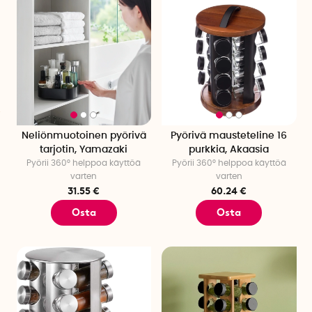
Neliönmuotoinen pyörivä
Pyörivä mausteteline 16
tarjotin, Yamazaki
purkkia, Akaasia
Pyörii 360° helppoa käyttöä
Pyörii 360° helppoa käyttöä
varten
varten
31.55 €
60.24 €
Osta
Osta