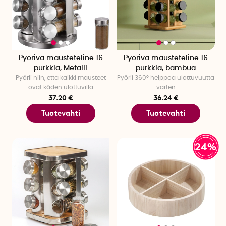
Pyörivä mausteteline 16
Pyörivä mausteteline 16
purkkia, Metalli
purkkia, bambua
Pyörii niin, että kaikki mausteet
Pyörii 360° helppoa ulottuvuutta
ovat käden ulottuvilla
varten
37.20 €
36.24 €
Tuotevahti
Tuotevahti
24%