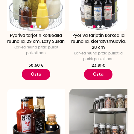
Pyörivä tarjotin korkealla
Pyörivä tarjotin korkealla
reunalla, 29 cm, Lazy Susan
reunalla, kierrätysmuovia,
Korkea reuna pitää pullot
28 cm
paikoillaan
Korkea reuna pitää pullot ja
purkit paikoillaan
30.60 €
23.81 €
Osta
Osta