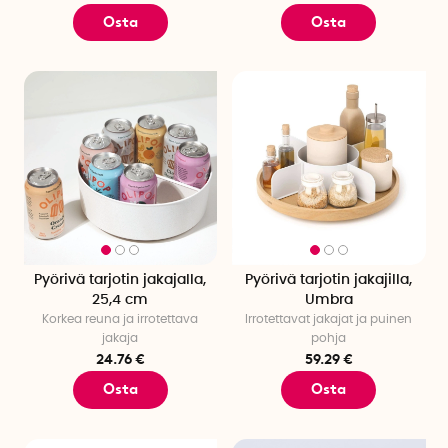
Osta
Osta
Pyörivä tarjotin jakajalla,
Pyörivä tarjotin jakajilla,
25,4 cm
Umbra
Korkea reuna ja irrotettava
Irrotettavat jakajat ja puinen
jakaja
pohja
24.76 €
59.29 €
Osta
Osta