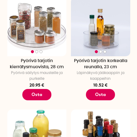
Pyörivä tarjotin
Pyörivä tarjotin korkealla
kierrätysmuovista, 28 cm
reunalla, 23 cm
Pyörivä säilytys mausteille ja
Läpinäkyvä jääkaappiin ja
purkeille
kaappeihin
20.95 €
10.52 €
Osta
Osta