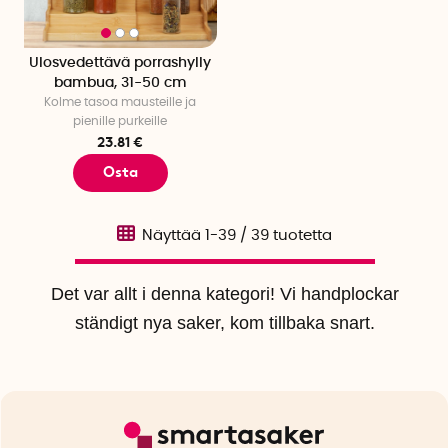
Ulosvedettävä porrashylly
bambua, 31-50 cm
Kolme tasoa mausteille ja
pienille purkeille
23.81 €
Osta
Näyttää
1-39
/
39
tuotetta
Det var allt i denna kategori! Vi handplockar
ständigt nya saker, kom tillbaka snart.