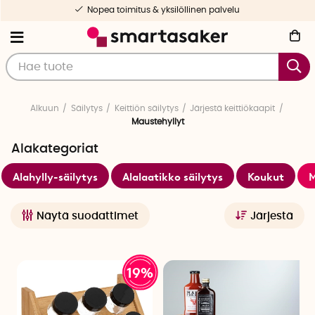
Nopea toimitus & yksilöllinen palvelu
Alkuun
Säilytys
Keittiön säilytys
Järjestä keittiökaapit
Maustehyllyt
Alakategoriat
Alahylly-säilytys
Alalaatikko säilytys
Koukut
M
Näytä suodattimet
Järjestä
19%