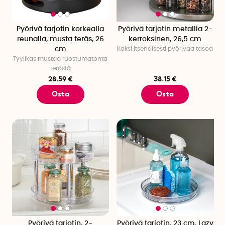
Pyörivä tarjotin korkealla
Pyörivä tarjotin metallia 2-
reunalla, musta teräs, 26
kerroksinen, 26,5 cm
cm
Kaksi itsenäisesti pyörivää tasoa
Tyylikäs mustaa ruostumatonta
terästä
28.59 €
38.15 €
Osta
Osta
Pyörivä tarjotin, 2-
Pyörivä tarjotin, 23 cm, Lazy