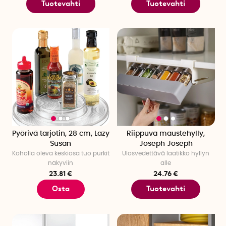
Tuotevahti
Tuotevahti
Pyörivä tarjotin, 28 cm, Lazy
Riippuva maustehylly,
Susan
Joseph Joseph
Koholla oleva keskiosa tuo purkit
Ulosvedettävä laatikko hyllyn
näkyviin
alle
23.81 €
24.76 €
Osta
Tuotevahti