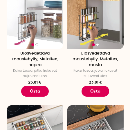
Ulosvedettävä
Ulosvedettävä
maustehylly, Metaltex,
maustehylly, Metaltex,
hopea
musta
Kaksi tasoa, jotka liukuvat
Kaksi tasoa, jotka liukuvat
sujuvasti ulos
sujuvasti ulos
23.81 €
23.81 €
Osta
Osta