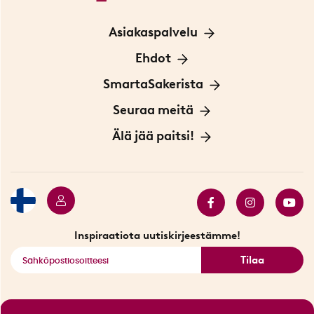
Asiakaspalvelu
Ota yhteyttä
Ehdot
Tietoa evästeistä
SmartaSakerista
Yksityisyydensuoja
Meistä
Seuraa meitä
Sopimusehdot
Myymälä Tukholmassa
Innovaattoriblogi
Älä jää paitsi!
Ympäristöystävälliset toimitukset
Lahjakortti
Myydyimmät tuotteet
Tarjouskulma
Katso kaikki älykkäät tuotteet
Inspiraatiota uutiskirjeestämme!
Tilaa