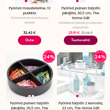
Pyörivä mausteteline, 12
Pyörivä puinen tarjotin
purkkia
jakajilla, 30,5 cm, The
Pyörivä alusta bambua ja
Home Edit
terästä
Irrotettavat jakajat joustavaan
lokerointiin
32.42 €
23.91 €
31.46 €
Osta
Tuotevahti
24%
24%
Pyörivä puinen tarjotin
Pyörivä tarjotin 2 kerrosta,
jakajilla, 30,5 cm, The
23 cm, The Home Edit