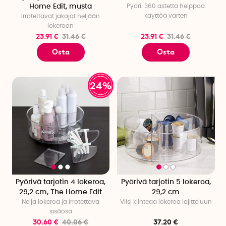
Home Edit, musta
Pyörii 360 astetta helppoa
käyttöä varten
Irrotettavat jakajat neljään
lokeroon
23.91 €
31.46 €
23.91 €
31.46 €
Osta
Osta
24%
Pyörivä tarjotin 4 lokeroa,
Pyörivä tarjotin 5 lokeroa,
29,2 cm, The Home Edit
29,2 cm
Neljä lokeroa ja irrotettava
Viisi kiinteää lokeroa lajitteluun
sisäosa
30.60 €
40.06 €
37.20 €