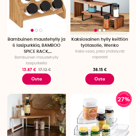
Bambuinen maustehylly ja
Kaksiosainen hylly keittiön
6 lasipurkkia, BAMBOO
työtasolle, Wenko
SPICE RACK,
Kaksi osaa, jotka yhdistyvät
vapaasti
Bambuinen maustehylly
Luonnonvärinen
lasipurkeilla
13.87 €
17.12 €
38.15 €
Osta
Osta
27%