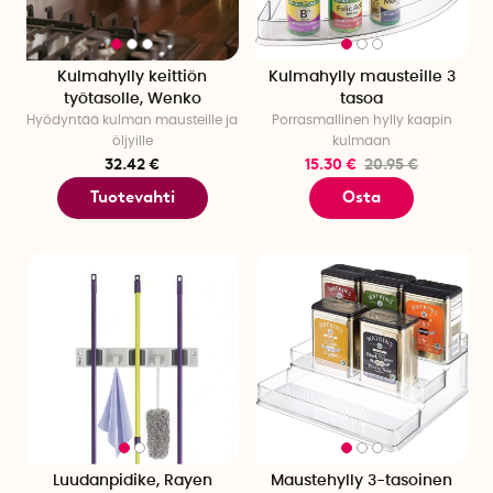
Kulmahylly keittiön
Kulmahylly mausteille 3
työtasolle, Wenko
tasoa
Hyödyntää kulman mausteille ja
Porrasmallinen hylly kaapin
öljyille
kulmaan
32.42 €
15.30 €
20.95 €
Tuotevahti
Osta
Luudanpidike, Rayen
Maustehylly 3-tasoinen