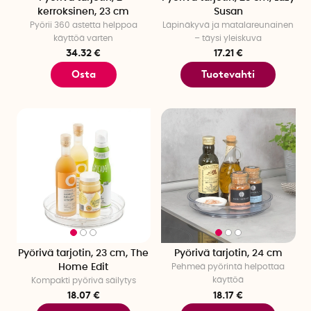
kerroksinen, 23 cm
Susan
Pyörii 360 astetta helppoa
Läpinäkyvä ja matalareunainen
käyttöä varten
– täysi yleiskuva
34.32 €
17.21 €
Osta
Tuotevahti
Pyörivä tarjotin, 23 cm, The
Pyörivä tarjotin, 24 cm
Home Edit
Pehmeä pyörintä helpottaa
käyttöä
Kompakti pyörivä säilytys
18.07 €
18.17 €