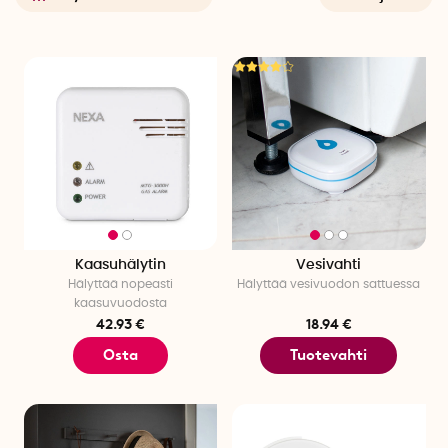
Kaasuhälytin
Vesivahti
Hälyttää nopeasti
Hälyttää vesivuodon sattuessa
kaasuvuodosta
42.93 €
18.94 €
Osta
Tuotevahti