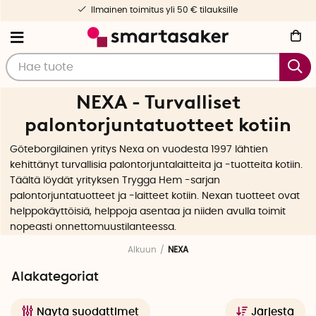
Ilmainen toimitus yli 50 € tilauksille
NEXA - Turvalliset
palontorjuntatuotteet kotiin
Göteborgilainen yritys Nexa on vuodesta 1997 lähtien
kehittänyt turvallisia palontorjuntalaitteita ja -tuotteita kotiin.
Täältä löydät yrityksen Trygga Hem -sarjan
palontorjuntatuotteet ja -laitteet kotiin. Nexan tuotteet ovat
helppokäyttöisiä, helppoja asentaa ja niiden avulla toimit
nopeasti onnettomuustilanteessa.
Alkuun
NEXA
Alakategoriat
Näytä suodattimet
Järjestä