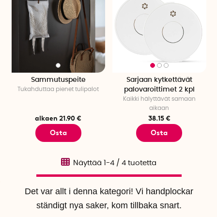
Sammutuspeite
Sarjaan kytkettävät
Tukahduttaa pienet tulipalot
palovaroittimet 2 kpl
Kaikki hälyttävät samaan
aikaan
alkaen 21.90 €
38.15 €
Osta
Osta
Näyttää
1-4
/
4
tuotetta
Det var allt i denna kategori! Vi handplockar
ständigt nya saker, kom tillbaka snart.