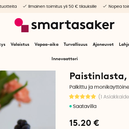
 tuotteita
Ilmainen toimitus yli 50 € tilauksille
Nopea toim
tys
Valaistus
Vapaa-aika
Turvallisuus
Ajoneuvot
Lahj
Innovaattori
Alkuun
Koti
Keittiötarvikkeet
Keittiövarusteet
Paistinlasta
Paistinlasta,
Palkittu ja monikäyttöine
(1
Asiakkaide
15.20
€