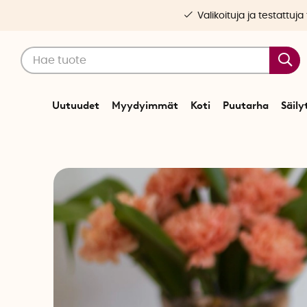
Valikoituja ja testattuja
Uutuudet
Myydyimmät
Koti
Puutarha
Säily