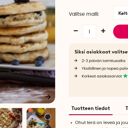
Kel
Valitse malli
Siksi asiakkaat valit
2-3 päivän toimitusaika
Yksilöllinen ja nopea palv
Korkeat asiakasarviot
Tuotteen tiedot
T
Ohut terä on leveä ja jo