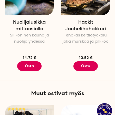
Nuolijalusikka
Hackit
mittaosiolla
Jauhelihahakkuri
Silikoninen kauha ja
Tehokas keittiötyökalu,
nuolija yhdessä
joka murskaa ja pilkkoo
14.72 €
10.52 €
Osta
Osta
Muut ostivat myös