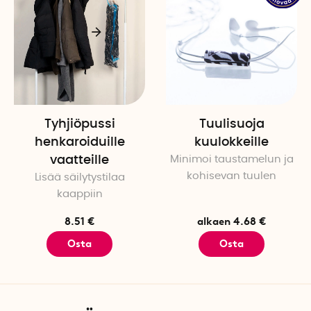
Tyhjiöpussi
Tuulisuoja
henkaroiduille
kuulokkeille
vaatteille
Minimoi taustamelun ja
kohisevan tuulen
Lisää säilytystilaa
kaappiin
8.51 €
alkaen 4.68 €
Osta
Osta