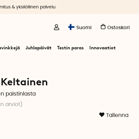
itus & yksilöllinen palvelu
Suomi
Ostoskori
avinkkejä
Juhlapäivät
Testin paras
Innovaatiot
 Keltainen
n paistinlasta
n arviot
)
Tallenna