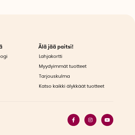
ä
Älä jää paitsi!
logi
Lahjakortti
Myydyimmät tuotteet
Tarjouskulma
Katso kaikki älykkäät tuotteet