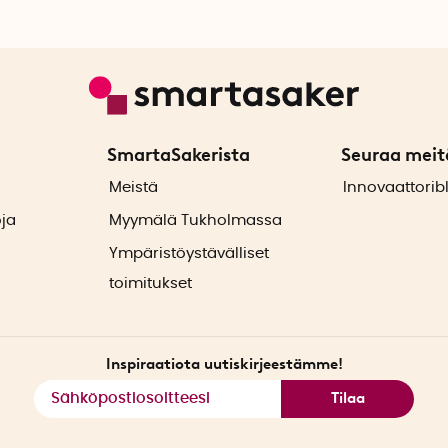
SmartaSakerista
Seuraa meit
ä
Meistä
Innovaattorib
oja
Myymälä Tukholmassa
Ympäristöystävälliset
toimitukset
Inspiraatiota uutiskirjeestämme!
Tilaa