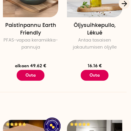
Paistinpannu Earth
Öljysuihkepullo,
Friendly
Lékué
PFAS-vapaa keramiikka-
Antaa tasaisen
pannuja
jakautumisen öljylle
alkaen 49.62 €
16.16 €
Osta
Osta