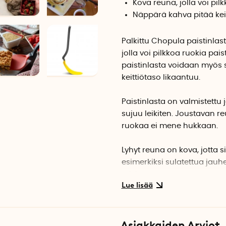
Kova reuna, jolla voi pil
Näppärä kahva pitää ke
Palkittu Chopula paistinlast
jolla voi pilkkoa ruokia pa
paistinlasta voidaan myös s
keittiötaso likaantuu.
Paistinlasta on valmistettu 
sujuu leikiten. Joustavan 
ruokaa ei mene hukkaan.
Lyhyt reuna on kova, jotta s
esimerkiksi sulatettua jauh
toisistaan.
Kahva toimii pienenä paisti
keittiötasoon. Lastan takao
Asiakkaiden Arviot
paistorasvan ja pitää taso