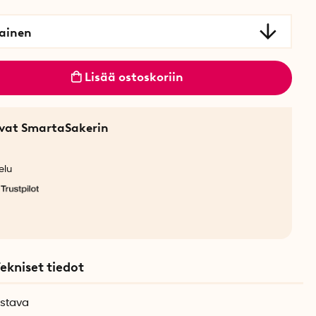
tainen
Lisää ostoskoriin
sevat SmartaSakerin
elu
ekniset tiedot
ustava