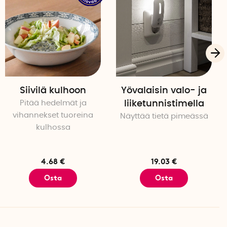
Siivilä kulhoon
Yövalaisin valo- ja
Pitää hedelmät ja
liiketunnistimella
vihannekset tuoreina
Näyttää tietä pimeässä
kulhossa
4.68 €
19.03 €
Osta
Osta