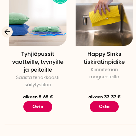
Tyhjiöpussit
Happy Sinks
vaatteille, tyynyille
tiskirätinpidike
ja peitoille
Kiinnitetään
magneeteilla
Säästä tehokkaasti
säilytystilaa
alkaen 5.65 €
alkaen 33.37 €
Osta
Osta