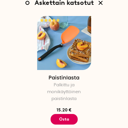
Äskettain katsotut
Paistinlasta
Palkittu ja
monikäyttöinen
paistinlasta
15.20 €
Osta