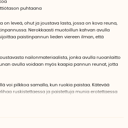
kkoa
ittiötason puhtaana
a on leveä, ohut ja joustava lasta, jossa on kova reuna,
istinpannussa. Nerokkaasti muotoillun kahvan avulla
ijoittaa paistinpannun lieden viereen ilman, että
joustavasta nailonmateriaalista, jonka avulla ruoanlaitto
reunan avulla voidaan myös kaapia pannun reunat, jotta
illä voi pilkkoa samalla, kun ruokia paistaa. Kätevää
elihaa ruskistettaessa ja paistettuja munia erotettaessa
npannun telineenä ja varmistaa, ettei lasta osu
sassa on myös pieni reuna, joka kerää öljyn ja muun
n hygieenisenä ja puhtaana.