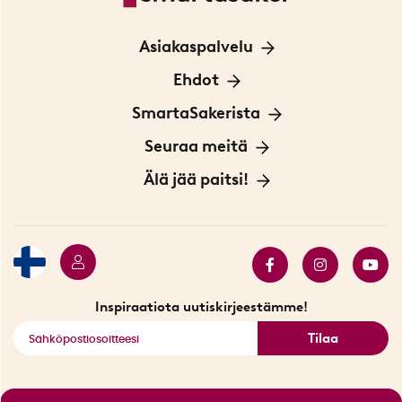
Asiakaspalvelu
Ota yhteyttä
Ehdot
Tietoa evästeistä
SmartaSakerista
Yksityisyydensuoja
Meistä
Seuraa meitä
Sopimusehdot
Myymälä Tukholmassa
Innovaattoriblogi
Älä jää paitsi!
Ympäristöystävälliset toimitukset
Lahjakortti
Myydyimmät tuotteet
Tarjouskulma
Katso kaikki älykkäät tuotteet
Inspiraatiota uutiskirjeestämme!
Tilaa