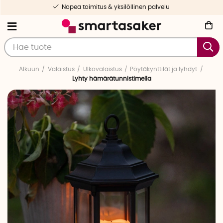
Nopea toimitus & yksilöllinen palvelu
Alkuun
Valaistus
Ulkovalaistus
Pöytäkynttilät ja lyhdyt
Lyhty hämärätunnistimella