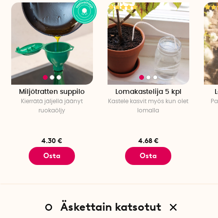
Miljötratten suppilo
Lomakastelija 5 kpl
L
Kierrätä jäljellä jäänyt
Kastele kasvit myös kun olet
Pa
ruokaöljy
lomalla
4.30 €
4.68 €
Osta
Osta
Äskettain katsotut