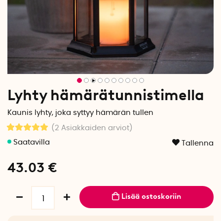
Lyhty hämärätunnistimella
Kaunis lyhty, joka syttyy hämärän tullen
(2
Asiakkaiden arviot
)
Tallenna
43.03
€
Lisää ostoskoriin