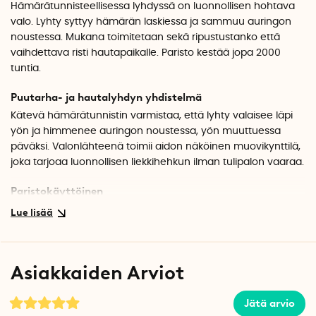
Hämärätunnisteellisessa lyhdyssä on luonnollisen hohtava
valo. Lyhty syttyy hämärän laskiessa ja sammuu auringon
noustessa. Mukana toimitetaan sekä ripustustanko että
vaihdettava risti hautapaikalle. Paristo kestää jopa 2000
tuntia.
Puutarha- ja hautalyhdyn yhdistelmä
Kätevä hämärätunnistin varmistaa, että lyhty valaisee läpi
yön ja himmenee auringon noustessa, yön muuttuessa
päväksi. Valonlähteenä toimii aidon näköinen muovikynttilä,
joka tarjoaa luonnollisen liekkihehkun ilman tulipalon vaaraa.
Paristokäyttöinen
Lyhty toimii kahdella LR20 1,5V paristolla (myydään erikseen),
joissa riittää virtaa jopa 2000 tuntia. Lyhdyssä on tukeva
alumiini- ja ABS-muovirunko sekä kestävät, viistetyillä
reunoilla varustetut muovilasit ja laadukkaista materiaaleista
Asiakkaiden Arviot
valmistetut yksityiskohdat.
Valitse ripustustanko tai risti
Jätä arvio