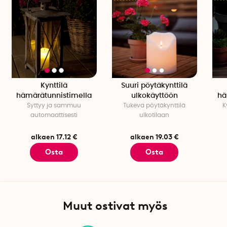
Kynttilä
Suuri pöytäkynttilä
hämärätunnistimella
ulkokäyttöön
hä
Syttyy ja sammuu
Tukeva pöytäkynttilä
K
automaattisesti
ulkotilaan
alkaen 17.12 €
alkaen 19.03 €
Osta
Osta
Muut ostivat myös