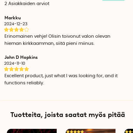
Lyhty on helppo muuntaa hautalyhdyksi irrottamalla
2
Asiakkaiden arviot
ripustusrengas ja korvaamalla se mukana tulevalla ristillä.
Mukana on ruotsinkieliset ohjeet.
Markku
2024-12-23
Huom! Paristot ostetaan erikseen.
Erinomainen vehje! Olisin toivonut valon olevan
Tekniset tiedot
hieman kirkkaamman, siitä pieni miinus.
Korkeus: 29 cm
Leveys: 19 cm
John D Hopkins
Syvyys: 16 cm
2024-11-10
Vedenkestävyys: IP44
Excellent product, just what I was looking for, and it
functions reliably.
Tuotteita, joista saatat myös pitää