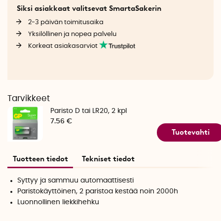
Siksi asiakkaat valitsevat SmartaSakerin
2-3 päivän toimitusaika
Yksilöllinen ja nopea palvelu
Korkeat asiakasarviot
Tarvikkeet
Paristo D tai LR20, 2 kpl
7.56 €
Tuotevahti
Tuotteen tiedot
Tekniset tiedot
Syttyy ja sammuu automaattisesti
Paristokäyttöinen, 2 paristoa kestää noin 2000h
Luonnollinen liekkihehku