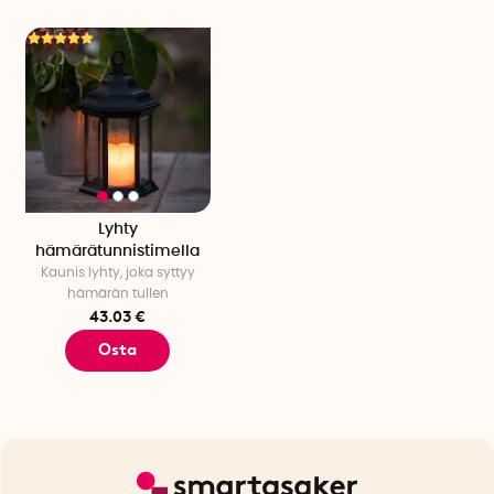
Lyhty
hämärätunnistimella
Kaunis lyhty, joka syttyy
hämärän tullen
43.03 €
Osta