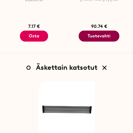
7.17 €
90.74 €
Osta
Tuotevahti
Äskettain katsotut