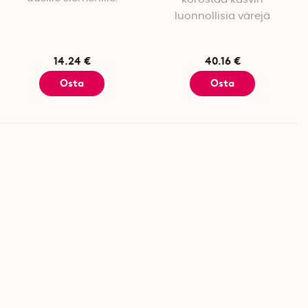
luonnollisia värejä
14.24 €
40.16 €
Osta
Osta