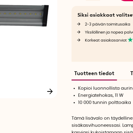
Siksi asiakkaat valit
2-3 päivän toimitusaika
Yksilöllinen ja nopea palv
Korkeat asiakasarviot
Tuotteen tiedot
T
Kopioi luonnollista aur
Energiatehokas, 11 W
10 000 tunnin polttoaika
Tämä lisävalo on täydellin
sisäkasvihuoneessasi. Lamp
kasviasi kukoistamaan sisät