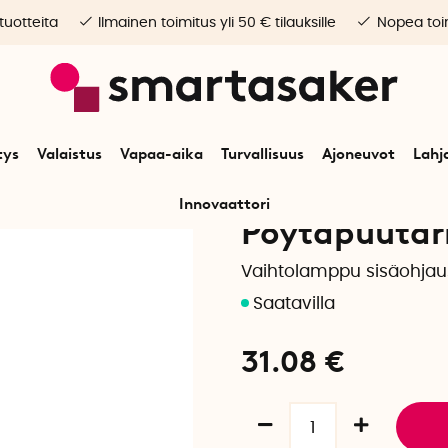
 tuotteita
Ilmainen toimitus yli 50 € tilauksille
Nopea toim
tys
Valaistus
Vapaa-aika
Turvallisuus
Ajoneuvot
Lahj
Innovaattori
Pöytäpuutar
Vaihtolamppu sisäohjau
31.08
€