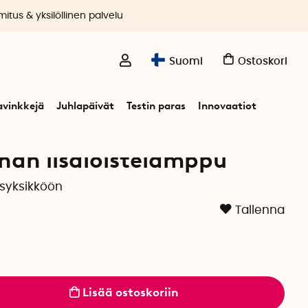
itus & yksilöllinen palvelu
Suomi
Ostoskori
avinkkejä
Juhlapäivät
Testin paras
Innovaatiot
han lisäloistelamppu
syksikköön
Tallenna
Lisää ostoskoriin