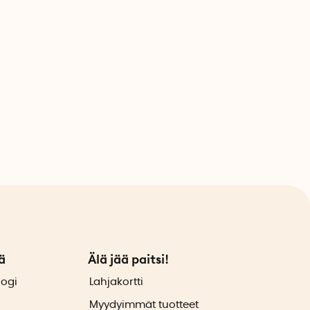
ä
Älä jää paitsi!
logi
Lahjakortti
Myydyimmät tuotteet