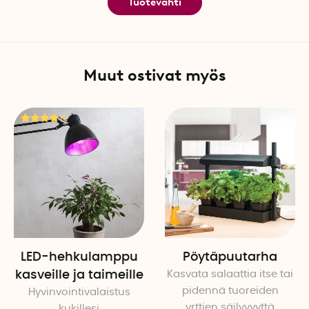
Tuotevahti
Muut ostivat myös
LED-hehkulamppu
Pöytäpuutarha
kasveille ja taimeille
Kasvata salaattia itse tai
pidennä tuoreiden
Hyvinvointivalaistus
yrttien säilyvyyttä
kukillesi