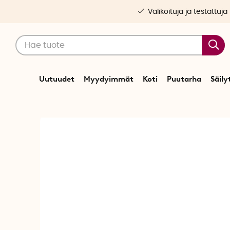
Valikoituja ja testattuja
Uutuudet
Myydyimmät
Koti
Puutarha
Säily