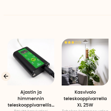
Ajastin ja
Kasvivalo
himmennin
teleskooppivarrella
teleskooppivarrellise
XL 25W