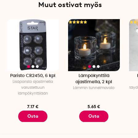
Muut ostivat myös
Paristo CR2450, 6 kpl
Lämpökynttilä
Lisäparisto ajastimella
ajastimella, 2 kpl
varustettuun
täyde
Lämmin tunnelmavalo
lämpökynttilään
7.17 €
5.65 €
Osta
Osta