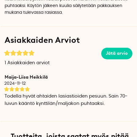
puhtaaksi. Käytön jälkeen kuulia säilytetään pakkauksen
mukana tulevassa rasiassa.
Asiakkaiden Arviot
Jätä arvio
1
Asiakkaiden arviot
Maija-Liisa Heikkilä
2024-11-12
Todella hyvät ahtaiden lasiastioiden pesuun. Sain 70-
luvun kääntö kynttilän/maljakon puhtaaksi.
Tuotteita, joista saatat myös pitää