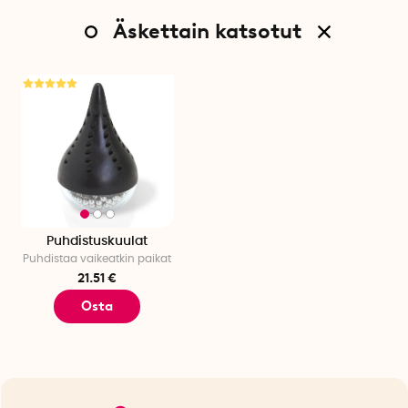
Äskettain katsotut
Puhdistuskuulat
Puhdistaa vaikeatkin paikat
21.51 €
Osta