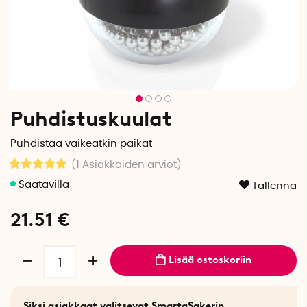
Puhdistuskuulat
Puhdistaa vaikeatkin paikat
(1
Asiakkaiden arviot
)
Tallenna
21.51
€
Lisää ostoskoriin
Siksi asiakkaat valitsevat SmartaSakerin