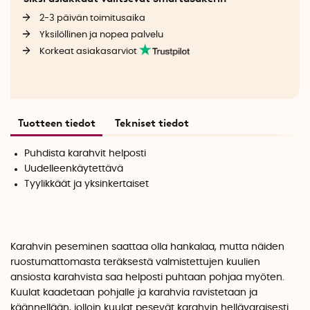
2-3 päivän toimitusaika
Yksilöllinen ja nopea palvelu
Korkeat asiakasarviot
Tuotteen tiedot
Tekniset tiedot
Puhdista karahvit helposti
Uudelleenkäytettävä
Tyylikkäät ja yksinkertaiset
Karahvin peseminen saattaa olla hankalaa, mutta näiden
ruostumattomasta teräksestä valmistettujen kuulien
ansiosta karahvista saa helposti puhtaan pohjaa myöten.
Kuulat kaadetaan pohjalle ja karahvia ravistetaan ja
käännellään, jolloin kuulat pesevät karahvin hellävaraisesti