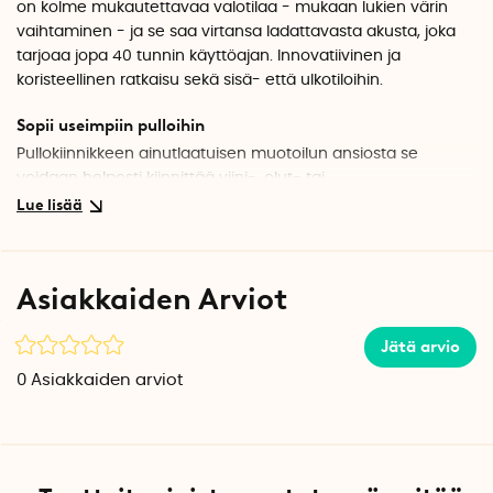
on kolme mukautettavaa valotilaa - mukaan lukien värin
vaihtaminen - ja se saa virtansa ladattavasta akusta, joka
tarjoaa jopa 40 tunnin käyttöajan. Innovatiivinen ja
koristeellinen ratkaisu sekä sisä- että ulkotiloihin.
Sopii useimpiin pulloihin
Pullokiinnikkeen ainutlaatuisen muotoilun ansiosta se
voidaan helposti kiinnittää viini-, olut- tai
samppanjapulloihin. Kartiomuotoinen silikonikorkki istuu
vakaasti useimpiin pullonkauloihin. Näin voit luoda nopeasti
persoonallisen lampun suosikkipulloistasi.
Asiakkaiden Arviot
Kolme eri valotilaa
Pullonvalaisimessa on kolme valotilaa, joita ohjataan
Jätä arvio
kosketussensorilla:
0
Asiakkaiden arviot
Valkoinen valo – valitse kahdesta lämpimästä
värilämpötilasta: 2700K ja 3000K. Valo on pehmeä ja
täydellinen tunnelmavalaistukseen tai pöytävalaisimeksi.
Värillinen valo – Valitse vapaasti 12 RGB-väristä, kuten