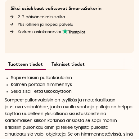
Siksi asiakkaat valitsevat SmartaSakerin
2-3 päivän toimitusaika
Yksilöllinen ja nopea palvelu
Korkeat asiakasarviot
Tuotteen tiedot
Tekniset tiedot
Sopii erilaisiin pullonkauloihin
Kolmen portaan himmennys
Sekä sisä- että ulkokäyttöön
Sompex-pullonvalaisin on tyylikäs ja materiaaliltaan
joustava valonlähde, jonka avulla vanhoja pulloja on helppo
käyttää uudelleen yksilöllisinä sisustuskoristeina.
Kartiomaisen silikonikorkinsa ansiosta se sopii moniin
erilaisiin pullonkauloihin ja tekee tyhjistä pulloista
ainutlaatuisia valo-objekteja. Se on himmennettävissä, siinä