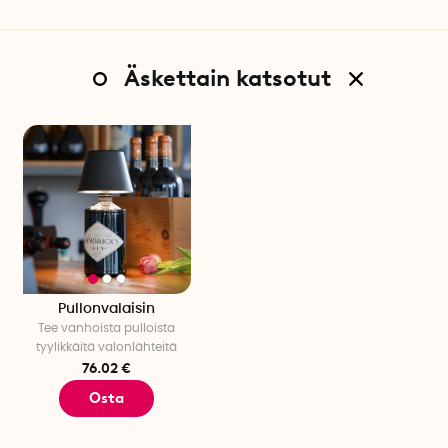
Äskettain katsotut
Pullonvalaisin
Tee vanhoista pulloista
tyylikkäitä valonlähteitä
76.02 €
Osta