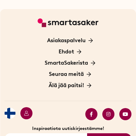
Asiakaspalvelu
Ota yhteyttä
Ehdot
Tietoa evästeistä
SmartaSakerista
Yksityisyydensuoja
Meistä
Seuraa meitä
Sopimusehdot
Myymälä Tukholmassa
Innovaattoriblogi
Älä jää paitsi!
Ympäristöystävälliset toimitukset
Lahjakortti
Myydyimmät tuotteet
Tarjouskulma
Katso kaikki älykkäät tuotteet
Inspiraatiota uutiskirjeestämme!