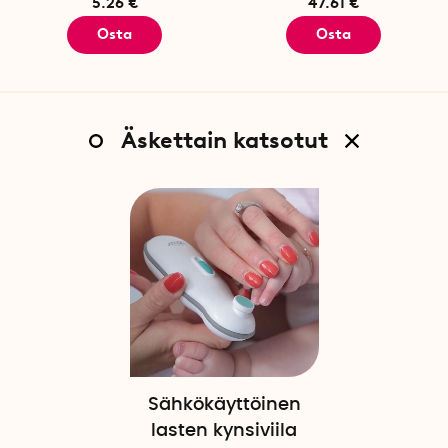
5.26 €
47.61 €
Osta
Osta
Äskettain katsotut
Sähkökäyttöinen
lasten kynsiviila