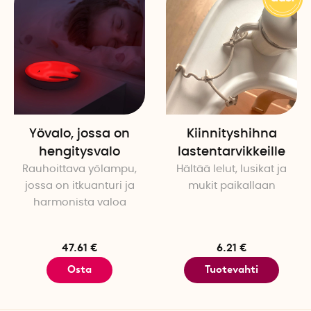
Yövalo, jossa on
Kiinnityshihna
hengitysvalo
lastentarvikkeille
Rauhoittava yölampu,
Hältää lelut, lusikat ja
jossa on itkuanturi ja
mukit paikallaan
harmonista valoa
47.61 €
6.21 €
Osta
Tuotevahti