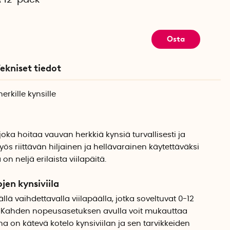
A 12-pack
Osta
ekniset tiedot
rkille kynsille
joka hoitaa vauvan herkkiä kynsiä turvallisesti ja
yös riittävän hiljainen ja hellävarainen käytettäväksi
 neljä erilaista viilapäitä.
jen kynsiviila
ällä vaihdettavalla viilapäälla, jotka soveltuvat 0-12
le. Kahden nopeusasetuksen avulla voit mukauttaa
a on kätevä kotelo kynsiviilan ja sen tarvikkeiden