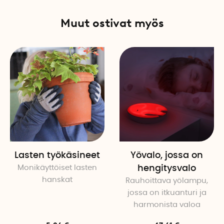
Muut ostivat myös
Lasten työkäsineet
Yövalo, jossa on
Monikäyttöiset lasten
hengitysvalo
hanskat
Rauhoittava yölampu,
jossa on itkuanturi ja
harmonista valoa