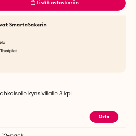
Lisää ostoskoriin
sevat SmartaSakerin
elu
sähköiselle kynsiviilalle 3 kpl
Osta