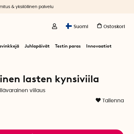
itus & yksilöllinen palvelu
Suomi
Ostoskori
avinkkejä
Juhlapäivät
Testin paras
Innovaatiot
nen lasten kynsiviila
llävarainen viilaus
Tallenna