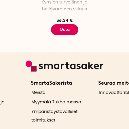
Kynsien turvallinen ja
hellävarainen viilaus
36.24 €
Osta
SmartaSakerista
Seuraa meit
ä
Meistä
Innovaattorib
oja
Myymälä Tukholmassa
Ympäristöystävälliset
toimitukset