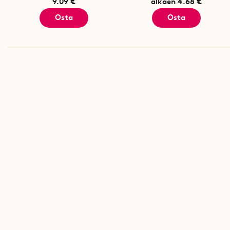
9.09 €
alkaen 4.68 €
Osta
Osta