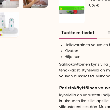
Paristo A
6.21 €
Tuotteen tiedot
T
Hellävarainen vauvojen he
Kivuton
Hiljainen
Sähkökäyttöinen kynsiviila, 
tehokkaasti. Kynsiviila on m
vauvan nukkuessa. Mukana on
Paristokäyttöinen vauvo
Kynsiviila on varustettu nelj
kuukauden ikäisille lapsil
viilausta entisestään. Mukan