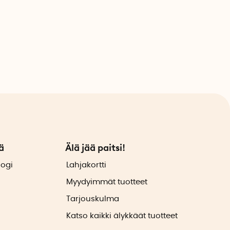
ä
Älä jää paitsi!
logi
Lahjakortti
Myydyimmät tuotteet
Tarjouskulma
Katso kaikki älykkäät tuotteet