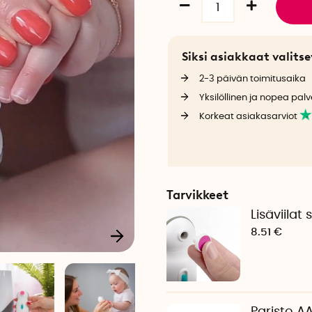
Siksi asiakkaat valit
2-3 päivän toimitusaika
Yksilöllinen ja nopea palv
Korkeat asiakasarviot
Tarvikkeet
Lisäviilat 
8.51 €