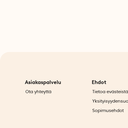
Asiakaspalvelu
Ehdot
Ota yhteyttä
Tietoa evästeist
Yksityisyydensu
Sopimusehdot