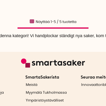
Näyttää
1-5
/
5
tuotetta
i denna kategori! Vi handplockar ständigt nya saker, kom t
SmartaSakerista
Seuraa meit
ä
Meistä
Innovaattorib
oja
Myymälä Tukholmassa
Ympäristöystävälliset