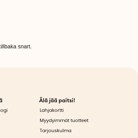
illbaka snart.
ä
Älä jää paitsi!
logi
Lahjakortti
Myydyimmät tuotteet
Tarjouskulma