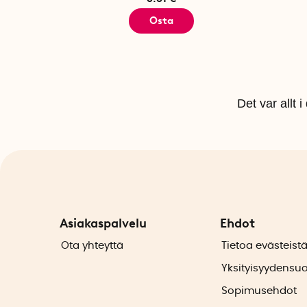
Osta
Det var allt 
Asiakaspalvelu
Ehdot
Ota yhteyttä
Tietoa evästeist
Yksityisyydensu
Sopimusehdot