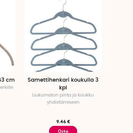
Korkein hinta
Julkistamispäivä
 43 cm
Samettihenkari koukulla 3
rkille
kpl
Liukumaton pinta ja koukku
yhdistämiseen
9.46 €
Osta