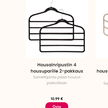
Housainripustin 4
housuparille 2-pakkaus
hous
Samettipinta pitää housut
paikoillaan
Sa
10.99 €
Osta