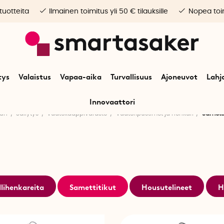
 tuotteita
Ilmainen toimitus yli 50 € tilauksille
Nopea toim
tys
Valaistus
Vapaa-aika
Turvallisuus
Ajoneuvot
Lahj
Innovaattori
uun
Säilytys
Vaatekaappivarasto
Vaateripustimet ja henkari
Sametti
lihenkareita
Samettitikut
Housutelineet
H