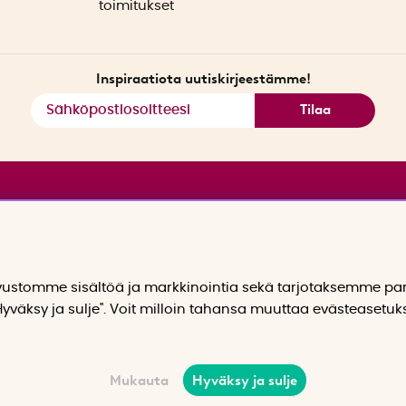
toimitukset
Inspiraatiota uutiskirjeestämme!
Tilaa
stomme sisältöä ja markkinointia sekä tarjotaksemme p
yväksy ja sulje". Voit milloin tahansa muuttaa evästeasetuk
Mukauta
Hyväksy ja sulje