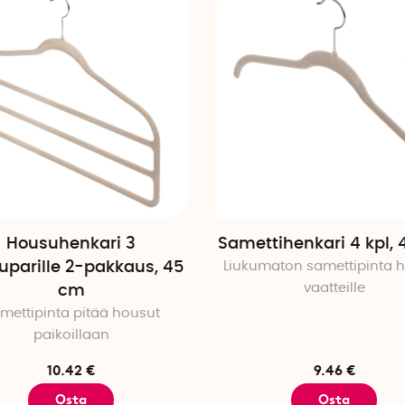
Housuhenkari 3
Samettihenkari 4 kpl,
uparille 2-pakkaus, 45
Liukumaton samettipinta he
vaatteille
cm
mettipinta pitää housut
paikoillaan
10.42 €
9.46 €
Osta
Osta