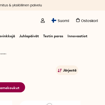
itus & yksilöllinen palvelu
Suomi
Ostoskori
avinkkejä
Juhlapäivät
Testin paras
Innovaatiot
tikut
Järjestä
Suosituimmat
Nimet A-Ö
amekoukut
Nimet Ö-A
Alin hinta