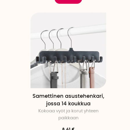
Samettinen asustehenkari,
jossa 14 koukkua
Kokoaa vyöt ja korut yhteen
paikkaan
8.61 €