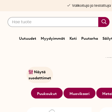
Valikoituja ja testattuja
Uutuudet
Myydyimmät
Koti
Puutarha
Säily
Alk
Näytä
suodattimet
Puukoukut
Muovikaari
Metal