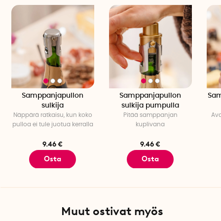
Samppanjapullon
Samppanjapullon
Sam
sulkija
sulkija pumpulla
Näppärä ratkaisu, kun koko
Pitää samppanjan
Ava
pulloa ei tule juotua kerralla
kuplivana
9.46 €
9.46 €
Osta
Osta
Muut ostivat myös