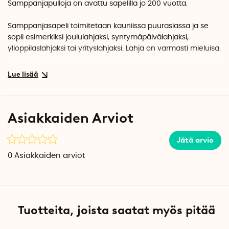
Samppanjapulloja on avattu sapelilla jo 200 vuotta.
Samppanjasapeli toimitetaan kauniissa puurasiassa ja se
sopii esimerkiksi joululahjaksi, syntymäpäivälahjaksi,
ylioppilaslahjaksi tai yrityslahjaksi. Lahja on varmasti mieluisa.
Samppanjasapeli toimii parhaiten samppanjamenetelmällä
valmistettuihin kuohuviinipulloihin (kuten samppanja ja
cava).
Ei sovellu virvoitusjuomapullojen avaamiseen.
Asiakkaiden Arviot
Jätä arvio
0
Asiakkaiden arviot
Tuotteita, joista saatat myös pitää