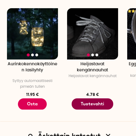
Aurinkokennokäyttöine
Heijastavat
Egg
n lasilyhty
kengännauhat
ka
Heijastavat kengännauhat
Syttyy automaattisesti
pimeän tullen
11.95 €
4.78 €
Osta
Tuotevahti
Äskettain katsotut