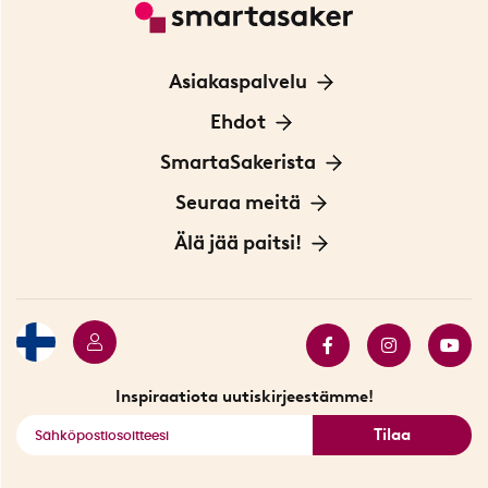
Asiakaspalvelu
Ota yhteyttä
Ehdot
Tietoa evästeistä
SmartaSakerista
Yksityisyydensuoja
Meistä
Seuraa meitä
Sopimusehdot
Myymälä Tukholmassa
Innovaattoriblogi
Älä jää paitsi!
Ympäristöystävälliset toimitukset
Lahjakortti
Myydyimmät tuotteet
Tarjouskulma
Katso kaikki älykkäät tuotteet
Inspiraatiota uutiskirjeestämme!
Tilaa