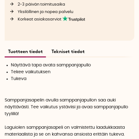
2-3 päivän toimitusaika
Yksilöllinen ja nopea palvelu
Korkeat asiakasarviot
Tuotteen tiedot
Tekniset tiedot
Näyttävä tapa avata samppanjapullo
Tekee vaikutuksen
Tukeva
Samppanjasapelin avulla samppanjapullon saa auki
näyttävästi. Tee vaikutus ystäviisi ja avaa samppanjapullo
tyylillä!
Laguiolen samppanjasapeli on valmistettu laadukkaasta
materiaalista ja se on kahvansa ansiosta erittäin tukeva.