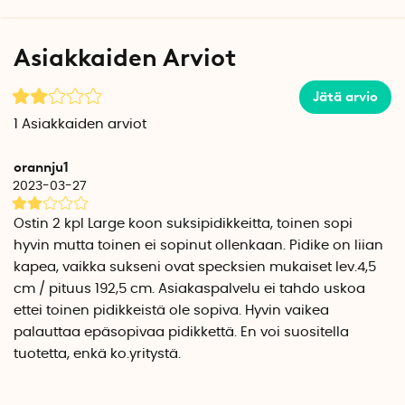
modernit avattavat siteet
.
Asiakkaiden Arviot
Large
sopii 170–202 cm pituisille klassisille ja luistelumallisille
murtomaasuksille sekä retkisuksille, joiden leveys on
Jätä arvio
korkeintaan 5 cm.
1
Asiakkaiden arviot
Kätevä seinäteline säilytystä varten saatavana
lisävarusteena.
orannju1
2023-03-27
Ostin 2 kpl Large koon suksipidikkeitta, toinen sopi
hyvin mutta toinen ei sopinut ollenkaan. Pidike on liian
kapea, vaikka sukseni ovat specksien mukaiset lev.4,5
cm / pituus 192,5 cm. Asiakaspalvelu ei tahdo uskoa
ettei toinen pidikkeistä ole sopiva. Hyvin vaikea
palauttaa epäsopivaa pidikkettä. En voi suositella
tuotetta, enkä ko.yritystä.