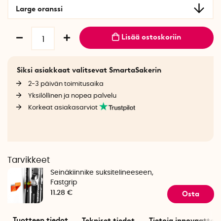
Large oranssi
Lisää ostoskoriin
Siksi asiakkaat valitsevat SmartaSakerin
2-3 päivän toimitusaika
Yksilöllinen ja nopea palvelu
Korkeat asiakasarviot
Tarvikkeet
Seinäkiinnike suksitelineeseen,
Fastgrip
Osta
11.28 €
Tuotteen tiedot
Tekniset tiedot
Tietoja innovaattori