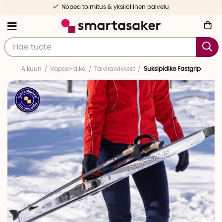
Nopea toimitus & yksilöllinen palvelu
Alkuun
Vapaa-aika
Talvitarvikkeet
Suksipidike Fastgrip