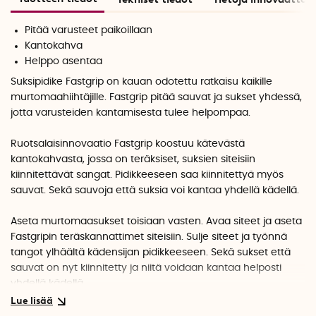
Pitää varusteet paikoillaan
Kantokahva
Helppo asentaa
Suksipidike Fastgrip on kauan odotettu ratkaisu kaikille
murtomaahiihtäjille. Fastgrip pitää sauvat ja sukset yhdessä,
jotta varusteiden kantamisesta tulee helpompaa.
Ruotsalaisinnovaatio Fastgrip koostuu kätevästä
kantokahvasta, jossa on teräksiset, suksien siteisiin
kiinnitettävät sangat. Pidikkeeseen saa kiinnitettyä myös
sauvat. Sekä sauvoja että suksia voi kantaa yhdellä kädellä.
Aseta murtomaasukset toisiaan vasten. Avaa siteet ja aseta
Fastgripin teräskannattimet siteisiin. Sulje siteet ja työnnä
tangot ylhäältä kädensijan pidikkeeseen. Sekä sukset että
sauvat on nyt kiinnitetty ja niitä voidaan kantaa helposti
yhdellä kädellä.
Suksipidike Fastgrip sopii murtomaasuksiin, joissa on