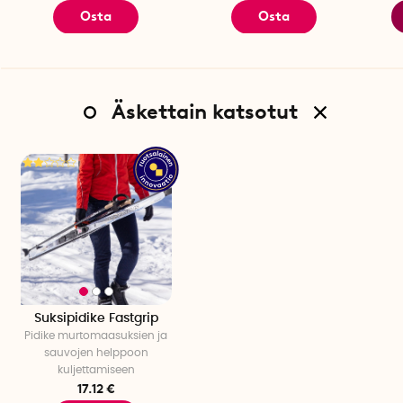
Osta
Osta
Äskettain katsotut
Suksipidike Fastgrip
Pidike murtomaasuksien ja
sauvojen helppoon
kuljettamiseen
17.12 €