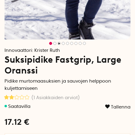
Innovaattori:
Krister Ruth
Suksipidike Fastgrip, Large
Oranssi
Pidike murtomaasuksien ja sauvojen helppoon
kuljettamiseen
(1
Asiakkaiden arviot
)
Tallenna
17.12
€