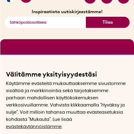
Katso kaikki älykkäät tuotteet
Inspiraatiota uutiskirjeestämme!
Tilaa
Välitämme yksityisyydestäsi
Käytämme evästeitä mukauttaaksemme sivustomme
sisältöä ja markkinointia sekä tarjotaksemme
parhaan mahdollisen käyttökokemuksen
verkkosivuillamme. Vahvista klikkaamalla "Hyväksy ja
sulje". Voit milloin tahansa muuttaa evästeasetuksia
kohdasta "Mukauta". Lue lisää
evästekäytännöistämme
.