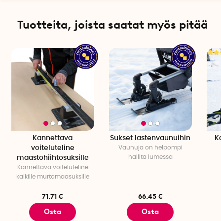
Tuotteita, joista saatat myös pitää
Kannettava
Sukset lastenvaunuihin
K
voiteluteline
Vaunuja on helpompi
hallita lumessa
maastohiihtosuksille
Kannettava voiteluteline
kaikille murtomaasuksille
71.71 €
66.45 €
Osta
Osta