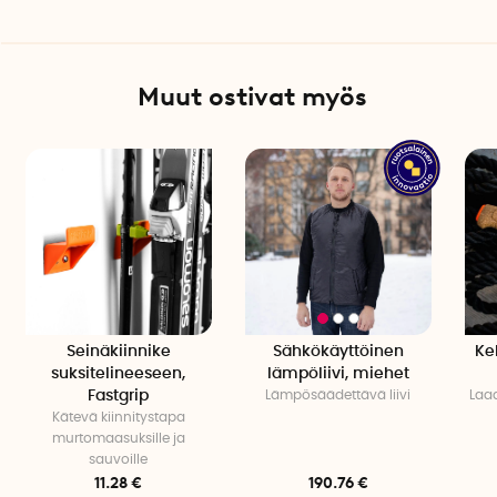
Muut ostivat myös
Seinäkiinnike
Sähkökäyttöinen
Ke
suksitelineeseen,
lämpöliivi, miehet
Fastgrip
Lämpösäädettävä liivi
Laad
Kätevä kiinnitystapa
murtomaasuksille ja
sauvoille
11.28 €
190.76 €