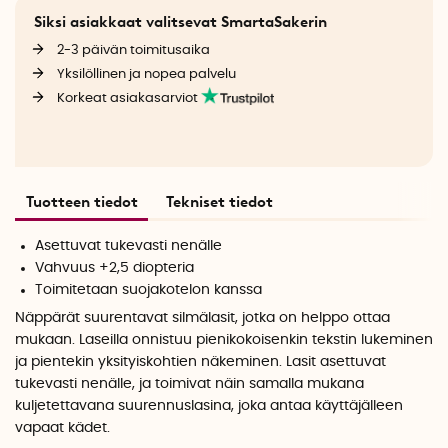
Siksi asiakkaat valitsevat SmartaSakerin
2-3 päivän toimitusaika
Yksilöllinen ja nopea palvelu
Korkeat asiakasarviot
Tuotteen tiedot
Tekniset tiedot
Asettuvat tukevasti nenälle
Vahvuus +2,5 diopteria
Toimitetaan suojakotelon kanssa
Näppärät suurentavat silmälasit, jotka on helppo ottaa
mukaan. Laseilla onnistuu pienikokoisenkin tekstin lukeminen
ja pientekin yksityiskohtien näkeminen. Lasit asettuvat
tukevasti nenälle, ja toimivat näin samalla mukana
kuljetettavana suurennuslasina, joka antaa käyttäjälleen
vapaat kädet.