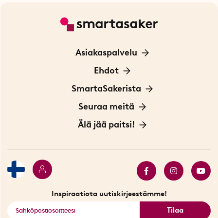
Asiakaspalvelu
Ota yhteyttä
Ehdot
Tietoa evästeistä
SmartaSakerista
Yksityisyydensuoja
Meistä
Seuraa meitä
Sopimusehdot
Myymälä Tukholmassa
Innovaattoriblogi
Älä jää paitsi!
Ympäristöystävälliset toimitukset
Lahjakortti
Myydyimmät tuotteet
Tarjouskulma
Katso kaikki älykkäät tuotteet
Inspiraatiota uutiskirjeestämme!
Tilaa