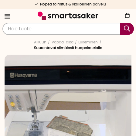
Nopea toimitus & yksilöllinen palvelu
Alkuun
Vapaa-aika
Lukeminen
Suurentavat silmälasit huopakotelolla