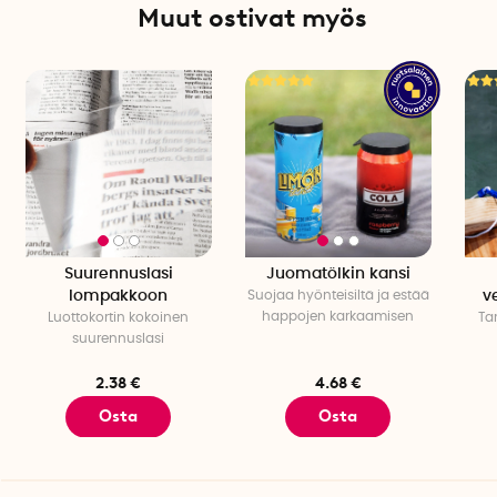
Muut ostivat myös
Suurennuslasi
Juomatölkin kansi
lompakkoon
Suojaa hyönteisiltä ja estää
v
happojen karkaamisen
Luottokortin kokoinen
Ta
suurennuslasi
2.38 €
4.68 €
Osta
Osta