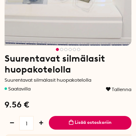
Suurentavat silmälasit
huopakotelolla
Suurentavat silmälasit huopakotelolla
Tallenna
9.56
€
Lisää ostoskoriin