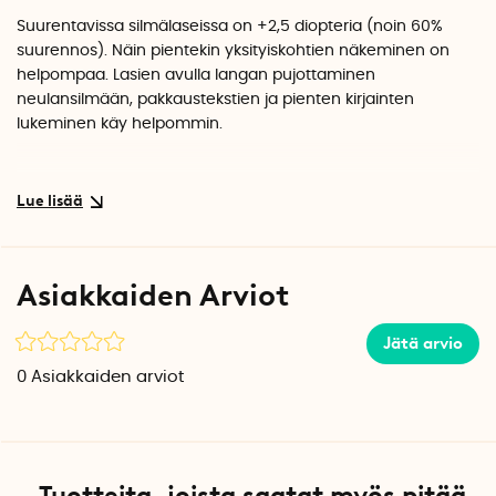
Suurentavissa silmälaseissa on
+2,5 diopteria (noin 60%
suurennos)
. Näin pientekin yksityiskohtien näkeminen on
helpompaa. Lasien avulla langan pujottaminen
neulansilmään, pakkaustekstien ja pienten kirjainten
lukeminen käy helpommin.
Suurentavat silmälasit ilman sankoja
Suurentavissa silmälaseissa ei ole sankoja, joten ne
asettuvat nenälle. Joustavan kiinnikkeen ansiosta lasit
sopivat kaikille nenille. Käyttäjästä riippuen paras kohta
Asiakkaiden Arviot
laseille voi olla joko ylempänä tai alempana nenänvartta.
Jätä arvio
Turvalliset säilyttää mukana tulevassa
huopakotelossa
0
Asiakkaiden arviot
Suurentavat silmälasit ovat vain 2 mm paksut ja vievät vain
vähän tilaa. Säilytä laseja mukana tulevassa harmaassa
huopakotelossa. Huopakotelo suojaa laseja hyvin, joten voit
kantaa niitä taskussa tai säilyttää ompelupussissa.
Tuotteita, joista saatat myös pitää