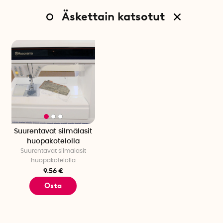
Äskettain katsotut
Suurentavat silmälasit
huopakotelolla
Suurentavat silmälasit
huopakotelolla
9.56 €
Osta