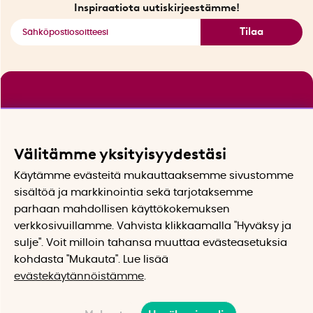
Katso kaikki älykkäät tuotteet
Inspiraatiota uutiskirjeestämme!
Tilaa
Välitämme yksityisyydestäsi
Käytämme evästeitä mukauttaaksemme sivustomme
sisältöä ja markkinointia sekä tarjotaksemme
parhaan mahdollisen käyttökokemuksen
verkkosivuillamme. Vahvista klikkaamalla "Hyväksy ja
sulje". Voit milloin tahansa muuttaa evästeasetuksia
kohdasta "Mukauta". Lue lisää
evästekäytännöistämme
.