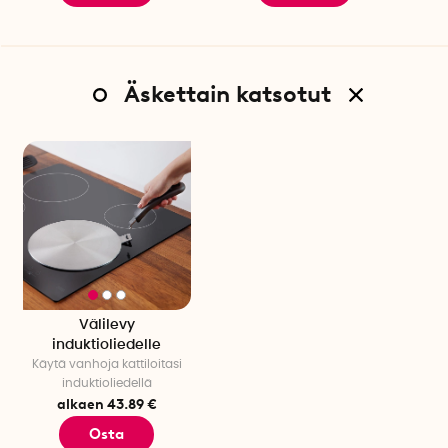
Väri: Ruostumatonta terästä
Hoito-ohjeet: Pakkauskohtainen määrä: 1 kpl
Huolto-ohjeet: Konepesukoneessa pestävä, mutta
käsinpesua suositellaan
Äskettain katsotut
Pakkauskohtainen määrä: 1 kpl
Välilevy
induktioliedelle
Käytä vanhoja kattiloitasi
induktioliedellä
alkaen 43.89 €
Osta