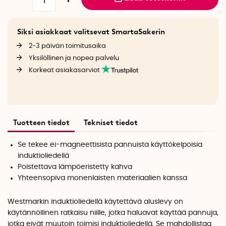
Siksi asiakkaat valitsevat SmartaSakerin
2-3 päivän toimitusaika
Yksilöllinen ja nopea palvelu
Korkeat asiakasarviot
Tuotteen tiedot
Tekniset tiedot
Se tekee ei-magneettisista pannuista käyttökelpoisia
induktioliedellä
Poistettava lämpöeristetty kahva
Yhteensopiva monenlaisten materiaalien kanssa
Westmarkin induktioliedellä käytettävä aluslevy on
käytännöllinen ratkaisu niille, jotka haluavat käyttää pannuja,
jotka eivät muutoin toimisi induktioliedellä. Se mahdollistaa