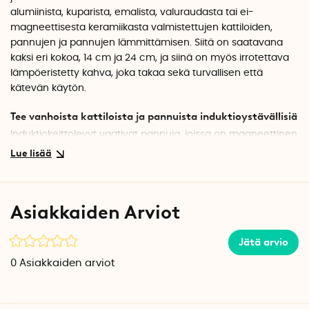
alumiinista, kuparista, emalista, valuraudasta tai ei-
magneettisesta keramiikasta valmistettujen kattiloiden,
pannujen ja pannujen lämmittämisen. Siitä on saatavana
kaksi eri kokoa, 14 cm ja 24 cm, ja siinä on myös irrotettava
lämpöeristetty kahva, joka takaa sekä turvallisen että
kätevän käytön.
Tee vanhoista kattiloista ja pannuista induktioystävällisiä
Induktiokeittolevyt vaativat pannuja, joissa on magneettinen
pohja, mikä joistakin kattiloista, pannuista tai padoista
puuttuu. Tämä induktiokeittotason aluslevy ratkaisee tämän
ongelman. Aseta levy induktiokeittotasolle ja aseta sen
päälle ei-magneettinen pannusi. Shim toimii sovittimena ja
Asiakkaiden Arviot
johtaa lämpöä induktiokeittotasolta pannuun, jolloin se toimii
kuin induktioon sovitettuna.
Jätä arvio
Turvallinen käsittely irrotettavalla kahvalla
0
Asiakkaiden arviot
Lämpöeristetyn kahvan ansiosta välilevyn asettaminen ja
nostaminen on helppoa ja turvallista myös kuumana. Kahva
voidaan tarvittaessa irrottaa, esimerkiksi säilytyksen