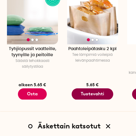
Tyhjiöpussit vaatteille,
Paahtoleipätasku 2 kpl
tyynyille ja peitoille
Tee lämpimiä voileipiä
leivänpaahtimessa
Säästä tehokkaasti
säilytystilaa
kan
alkaen 5.65 €
5.65 €
Osta
Tuotevahti
Äskettain katsotut