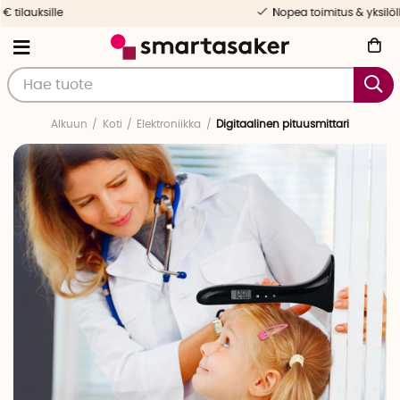
Nopea toimitus & yksilöllinen palvelu
Alkuun
Koti
Elektroniikka
Digitaalinen pituusmittari