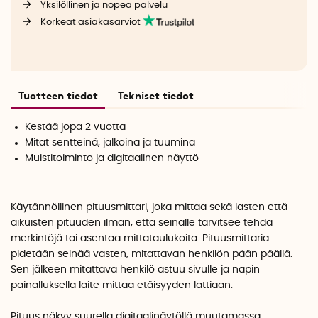
Yksilöllinen ja nopea palvelu
Korkeat asiakasarviot
Tuotteen tiedot
Tekniset tiedot
Kestää jopa 2 vuotta
Mitat sentteinä, jalkoina ja tuumina
Muistitoiminto ja digitaalinen näyttö
Käytännöllinen pituusmittari, joka mittaa sekä lasten että
aikuisten pituuden ilman, että seinälle tarvitsee tehdä
merkintöjä tai asentaa mittataulukoita. Pituusmittaria
pidetään seinää vasten, mitattavan henkilön pään päällä.
Sen jälkeen mitattava henkilö astuu sivulle ja napin
painalluksella laite mittaa etäisyyden lattiaan.
Pituus näkyy suurella digitaalinäytöllä muutamassa