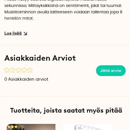
sekunnissa. Mittayksikköinä on senttimetrit, jalat tai tuumat.
Muistitoiminnon avulla laitteeseen voidaan tallentaa jopa 8
henkilön mitat.
Digitaalisella pituusmittarilla voidaan mitata 50–200 cm
pituuksia noin 1 cm tarkkuudella. Pituusmittari toimii kahdella
AA-paristolla (eivät sisälly pakkaukseen).
Asiakkaiden Arviot
Minimipituus: 50 cm
Maksimipituus: 200 cm
Mittayksiköt: cm, jalka, tuuma
Jätä arvio
Desimaali: 0,1 cm
0
Asiakkaiden arviot
Tarkkuus:
± 1 cm
Käyttöohje sisältyy
Tuotteita, joista saatat myös pitää