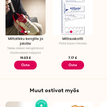
Mittatikku kengille ja
Mittauskortti
jaloille
Pitää kirjaa mitoista
Tekee oikean kengänkoon
löytämisestä helppoa
19.03 €
7.17 €
Osta
Osta
Muut ostivat myös