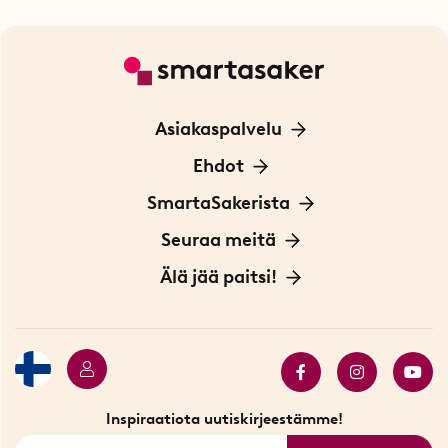
Asiakaspalvelu
Ota yhteyttä
Ehdot
Tietoa evästeistä
SmartaSakerista
Yksityisyydensuoja
Meistä
Seuraa meitä
Sopimusehdot
Myymälä Tukholmassa
Innovaattoriblogi
Älä jää paitsi!
Ympäristöystävälliset toimitukset
Lahjakortti
Myydyimmät tuotteet
Tarjouskulma
Katso kaikki älykkäät tuotteet
Inspiraatiota uutiskirjeestämme!