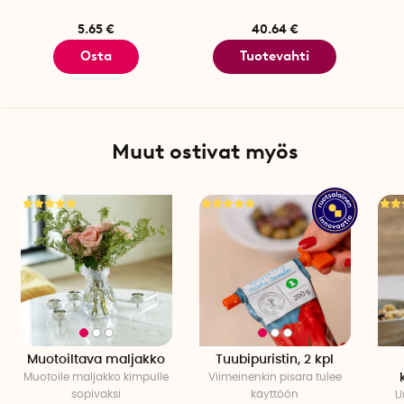
5.65 €
40.64 €
Osta
Tuotevahti
Muut ostivat myös
Muotoiltava maljakko
Tuubipuristin, 2 kpl
Muotoile maljakko kimpulle
Viimeinenkin pisara tulee
sopivaksi
käyttöön
U