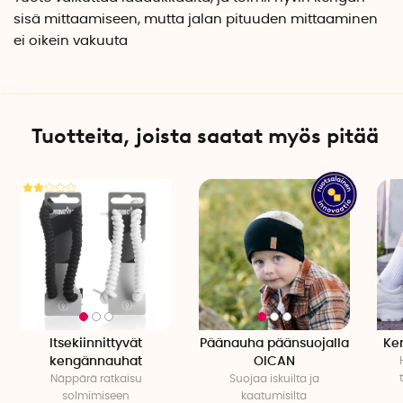
sisä mittaamiseen, mutta jalan pituuden mittaaminen
ei oikein vakuuta
Tuotteita, joista saatat myös pitää
Itsekiinnittyvät
Päänauha päänsuojalla
Ke
kengännauhat
OICAN
Näppärä ratkaisu
Suojaa iskuilta ja
solmimiseen
kaatumisilta