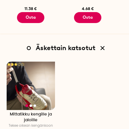
11.38 €
4.68 €
Osta
Osta
Äskettain katsotut
Mittatikku kengille ja
jaloille
Tekee oikean kengänkoon