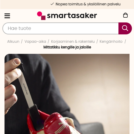
Nopea toimitus & yksilöllinen palvelu
Alkuun
Vapaa-aika
Korjaaminen & rakentelu
Kengänhoito
Mittatikku kengille ja jaloille