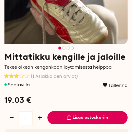
Mittatikku kengille ja jaloille
Tekee oikean kengänkoon löytämisestä helppoa
(1
Asiakkaiden arviot
)
Tallenna
19.03
€
Lisää ostoskoriin