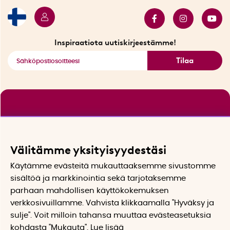
Myydyimmät tuotteet
Tarjouskulma
Katso kaikki älykkäät tuotteet
Inspiraatiota uutiskirjeestämme!
Tilaa
Välitämme yksityisyydestäsi
Käytämme evästeitä mukauttaaksemme sivustomme
sisältöä ja markkinointia sekä tarjotaksemme
parhaan mahdollisen käyttökokemuksen
verkkosivuillamme. Vahvista klikkaamalla "Hyväksy ja
sulje". Voit milloin tahansa muuttaa evästeasetuksia
kohdasta "Mukauta". Lue lisää