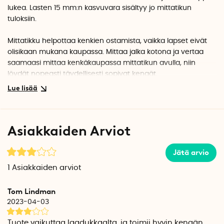
lukea. Lasten 15 mm:n kasvuvara sisältyy jo mittatikun
tuloksiin.
Mittatikku helpottaa kenkien ostamista, vaikka lapset eivät
olisikaan mukana kaupassa. Mittaa jalka kotona ja vertaa
saamaasi mittaa kenkäkaupassa mittatikun avulla, niin
löydät nopeasti täydellisesti sopivat kengät.
Mittatikku sopii myös aikuisten käytettäväksi – vähennä
tuloksesta vain 15 mm kasvuvara.
Asiakkaiden Arviot
Mittakeppi on musta.
Jätä arvio
1
Asiakkaiden arviot
Tom Lindman
2023-04-03
Tuote vaikuttaa laadukkaalta, ja toimii hyvin kengän