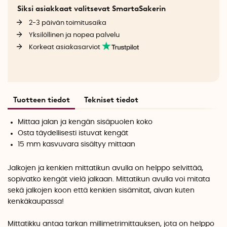
Siksi asiakkaat valitsevat SmartaSakerin
2-3 päivän toimitusaika
Yksilöllinen ja nopea palvelu
Korkeat asiakasarviot
Tuotteen tiedot
Tekniset tiedot
Mittaa jalan ja kengän sisäpuolen koko
Osta täydellisesti istuvat kengät
15 mm kasvuvara sisältyy mittaan
Jalkojen ja kenkien mittatikun avulla on helppo selvittää,
sopivatko kengät vielä jalkaan. Mittatikun avulla voi mitata
sekä jalkojen koon että kenkien sisämitat, aivan kuten
kenkäkaupassa!
Mittatikku antaa tarkan millimetrimittauksen, jota on helppo