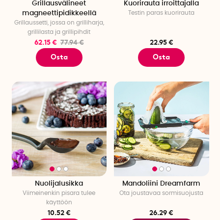
Grillausvälineet
Kuorirauta irroittajalla
magneettipidikkeellä
Testin paras kuorirauta
Grillaussetti, jossa on grilliharja,
grillilasta ja grillipihdit
62.15 €
77.94 €
22.95 €
Osta
Osta
Nuolijalusikka
Mandoliini Dreamfarm
Viimeinenkin pisara tulee
Ota joustavaa sormisuojusta
käyttöön
10.52 €
26.29 €