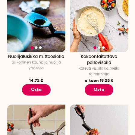
Nuolijalusikka mittaosiolla
Kokoontaitettava
Silikoninen kauha ja nuolija
pallovispilä
yhdessä
Kätevä vispilä kolmella
toiminnolla
14.72 €
alkaen 19.03 €
Osta
Osta