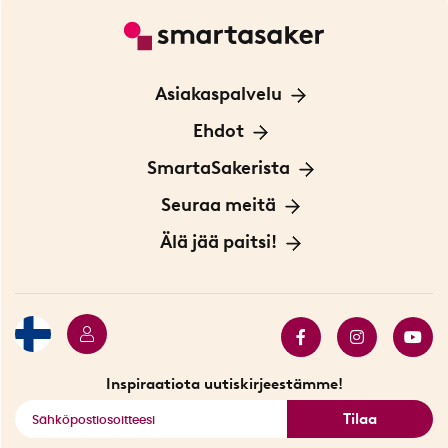
Asiakaspalvelu
Ota yhteyttä
Ehdot
Tietoa evästeistä
SmartaSakerista
Yksityisyydensuoja
Meistä
Seuraa meitä
Sopimusehdot
Myymälä Tukholmassa
Innovaattoriblogi
Älä jää paitsi!
Ympäristöystävälliset toimitukset
Lahjakortti
Myydyimmät tuotteet
Tarjouskulma
Katso kaikki älykkäät tuotteet
Inspiraatiota uutiskirjeestämme!
Tilaa