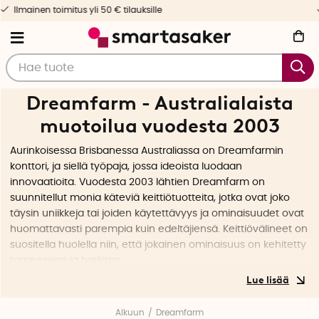
Nopea toimitus & yksilöllinen palvelu
Dreamfarm - Australialaista
muotoilua vuodesta 2003
Aurinkoisessa Brisbanessa Australiassa on Dreamfarmin
konttori, ja siellä työpaja, jossa ideoista luodaan
innovaatioita. Vuodesta 2003 lähtien Dreamfarm on
suunnitellut monia käteviä keittiötuotteita, jotka ovat joko
täysin uniikkeja tai joiden käytettävyys ja ominaisuudet ovat
huomattavasti parempia kuin edeltäjiensä. Keittiövälineet on
suositella huolella niin, että jokainen ominaisuus on kehitetty
tarpeeseen ja harkiten.
Dreamfarm sai alkunsa, kun keittiövälinekaupan omistaja
löysi paikallisilta markkinoilta tuotekehittelijä Alexin
Alkuun
Dreamfarm