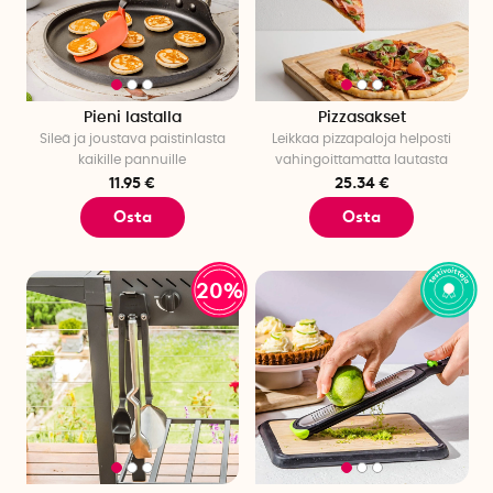
Pieni lastalla
Pizzasakset
Sileä ja joustava paistinlasta
Leikkaa pizzapaloja helposti
kaikille pannuille
vahingoittamatta lautasta
11.95 €
25.34 €
Osta
Osta
20%