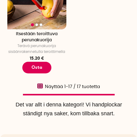
Itsestään teroittuva
perunakuorija
Terävä perunakuorija
sisäänrakennetulla teroittimella
15.20 €
Osta
Näyttää
1-17
/
17
tuotetta
Det var allt i denna kategori! Vi handplockar
ständigt nya saker, kom tillbaka snart.