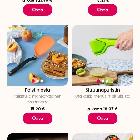
alkaen 21.90 €
17.21 €
myymälöissä ympäri maailman. Työpaja on yhä edelleen
Osta
Osta
paikoillaan ja tänäkin päivänä osa Dreamfarmin toimintaa.
Scizza, Supoon, Mini Supoon, Chopula ja Jot ovat kaikki
valikoitujen Dreamfarm-tuotteiden nimiä, ja löydät ne kaikki
meiltä SmartaSakerilta. Tilaa Dreamfarm-tuotteita jo tänään!
Paistinlasta
Sitruunapuristin
Palkittu ja monikäyttöinen
Ota kaikki mehut irti sitruksista
paistinlasta
15.20 €
alkaen 18.07 €
Osta
Osta