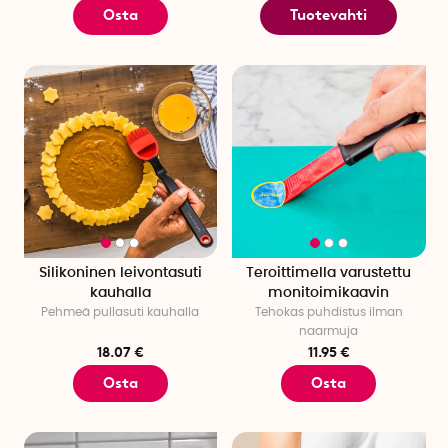
Osta
Tuotevahti
Silikoninen leivontasuti
Teroittimella varustettu
kauhalla
monitoimikaavin
Pehmeä pullasuti kauhalla
Tehokas puhdistus ilman
naarmuja
18.07 €
11.95 €
Osta
Osta