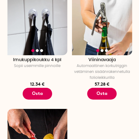
Imukuppikoukku 4 kpl
Viininavaaja
Sopii useimmille pinnoille
Automaattinen korkutriggin
vetäminen sisäänrakennetulla
folioleikkurilla
12.34 €
57.28 €
Osta
Osta