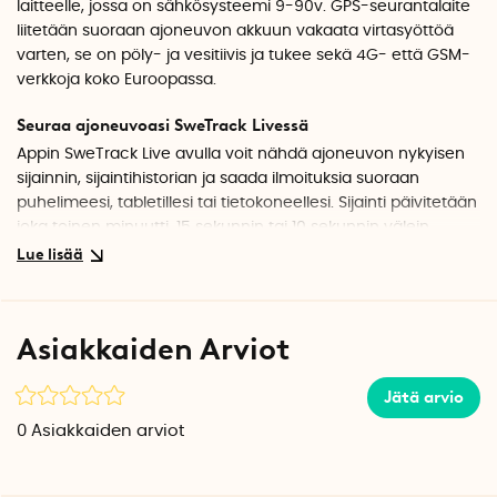
laitteelle, jossa on sähkösysteemi 9-90v.
GPS-seurantalaite
liitetään suoraan ajoneuvon akkuun vakaata virtasyöttöä
varten, se on pöly- ja vesitiivis ja tukee sekä 4G- että GSM-
verkkoja koko Euroopassa.
Seuraa ajoneuvoasi SweTrack Livessä
Appin SweTrack Live avulla voit nähdä ajoneuvon nykyisen
sijainnin, sijaintihistorian ja saada ilmoituksia suoraan
puhelimeesi, tabletillesi tai tietokoneellesi. Sijainti päivitetään
joka toinen minuutti, 15 sekunnin tai 10 sekunnin välein
riippuen datapaketista.
Kestävä rakenne optimoidulla virrankulutuksella
Kestävä rakenne IP67-luokituksella varmistaa, että se toimii
Asiakkaiden Arviot
optimaalisesti kaikissa sääolosuhteissa. SweTrack Lite+ Gen
2:lla on lisäksi älykäs virransäästötila, mikä antaa sille pitkän
Jätä arvio
akunkeston ilman suorituskyvyn heikentämistä.
0
Asiakkaiden arviot
Helppo asennus laajalla yhteensopivuudella
SweTrack Lite+ Gen 2 liitetään kahdella johdolla ajoneuvon