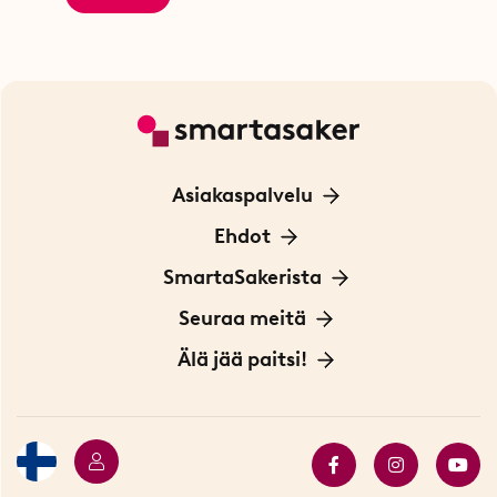
Asiakaspalvelu
Ota yhteyttä
Ehdot
Tietoa evästeistä
SmartaSakerista
Yksityisyydensuoja
Meistä
Seuraa meitä
Sopimusehdot
Myymälä Tukholmassa
Innovaattoriblogi
Älä jää paitsi!
Ympäristöystävälliset toimitukset
Lahjakortti
Myydyimmät tuotteet
Tarjouskulma