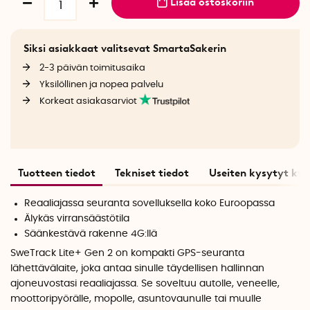
Lisää ostoskoriin
Siksi asiakkaat valitsevat SmartaSakerin
2-3 päivän toimitusaika
Yksilöllinen ja nopea palvelu
Korkeat asiakasarviot
Tuotteen tiedot
Tekniset tiedot
Useiten kysytyt ky
Reaaliajassa seuranta sovelluksella koko Euroopassa
Älykäs virransäästötila
Säänkestävä rakenne 4G:llä
SweTrack Lite+ Gen 2 on kompakti GPS-seuranta
lähettävälaite, joka antaa sinulle täydellisen hallinnan
ajoneuvostasi reaaliajassa. Se soveltuu autolle, veneelle,
moottoripyörälle, mopolle, asuntovaunulle tai
muulle