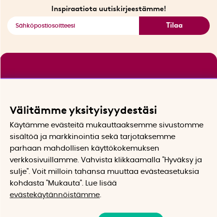
Katso kaikki älykkäät tuotteet
Inspiraatiota uutiskirjeestämme!
Tilaa
Välitämme yksityisyydestäsi
Käytämme evästeitä mukauttaaksemme sivustomme
sisältöä ja markkinointia sekä tarjotaksemme
parhaan mahdollisen käyttökokemuksen
verkkosivuillamme. Vahvista klikkaamalla "Hyväksy ja
sulje". Voit milloin tahansa muuttaa evästeasetuksia
kohdasta "Mukauta". Lue lisää
evästekäytännöistämme
.