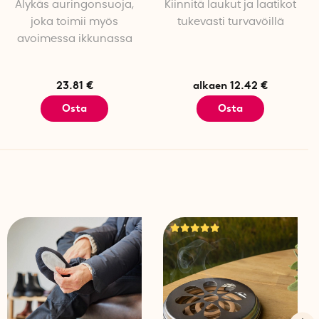
Älykäs auringonsuoja,
Kiinnitä laukut ja laatikot
joka toimii myös
tukevasti turvavöillä
avoimessa ikkunassa
23.81 €
alkaen 12.42 €
Osta
Osta