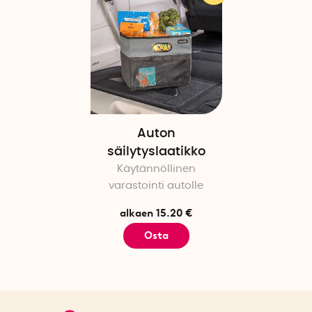
Auton
säilytyslaatikko
Käytännöllinen
varastointi autolle
alkaen 15.20 €
Osta