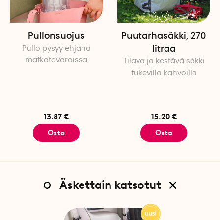
Pullonsuojus
Puutarhasäkki, 270
Pullo pysyy ehjänä
litraa
matkatavaroissa
Tilava ja kestävä säkki
tukevilla kahvoilla
13.87 €
15.20 €
Osta
Osta
Äskettain katsotut