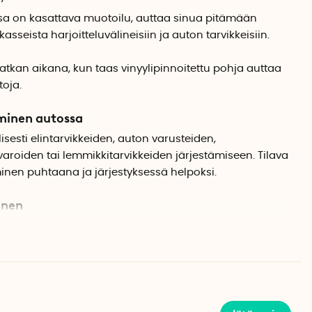
ssa on kasattava muotoilu, auttaa sinua pitämään
asseista harjoitteluvälineisiin ja auton tarvikkeisiin.
tkan aikana, kun taas vinyylipinnoitettu pohja auttaa
toja.
äminen autossa
lisesti elintarvikkeiden, auton varusteiden,
varoiden tai lemmikkitarvikkeiden järjestämiseen. Tilava
inen puhtaana ja järjestyksessä helpoksi.
inen
 kestävän rakenteen, mikä tekee säilytyslaatikosta helpon
äksi pohjassa on tarranauha, joka vakauttaa laatikon ajon
ät säilytyslaatikosta helpon ja mukavan kantaa.
ilta