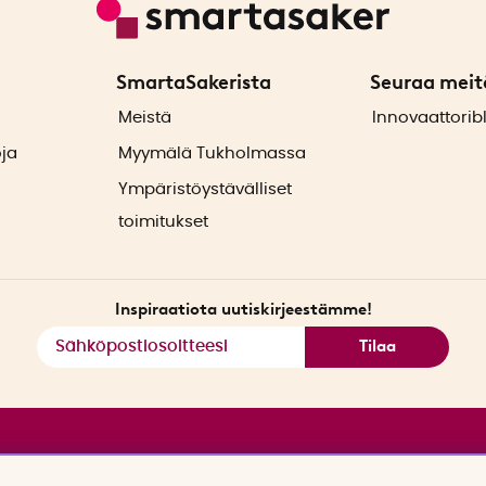
SmartaSakerista
Seuraa meit
ä
Meistä
Innovaattorib
oja
Myymälä Tukholmassa
Ympäristöystävälliset
toimitukset
Inspiraatiota uutiskirjeestämme!
Tilaa