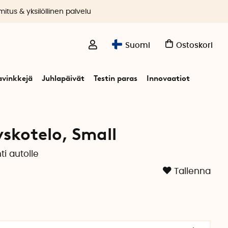
itus & yksilöllinen palvelu
Suomi
Ostoskori
avinkkejä
Juhlapäivät
Testin paras
Innovaatiot
yskotelo, Small
ti autolle
Tallenna