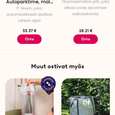
Autoparktime, malli
Huomaamaton pilli, joka
alkaa soida ajoviiman
P-levyin, joka
5
vaikutuksesta.
automaattisesti asettaa
oikean ajan
33.37 €
28.21 €
Osta
Osta
Muut ostivat myös