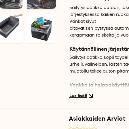
Säilytyslaatikko autoon, jo
järjestyksessä kaiken ruokak
Vankat sivut
pitävät sen pystyssä automa
keräämään roiskeita ja vuo
Käytännöllinen järjest
Säilytyslaatikko sopii täydel
urheiluvälineiden, lasten ta
muotoilu tekee auton pitäm
Vankka ja helppokäyttö
Vahvistetut sivut tarjoavat
lastata autoon ja ulos. Lis
aikana. Metallikahvat tekev
Asiakkaiden Arviot
Suoja roiskeilta ja vuodo