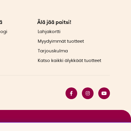
ä
Älä jää paitsi!
logi
Lahjakortti
Myydyimmät tuotteet
Tarjouskulma
Katso kaikki älykkäät tuotteet