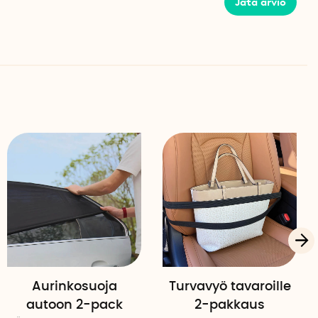
Jätä arvio
ttaa keräämään nesteitä ja likaa, mikä tekee
uhdistaa ja vuotoja estävän.
e voidaan helposti taittaa kasaan tilaa säästävää
utotallissa tai kotona. Etupuolella on leveä verkkotasku,
daan säilyttää helposti saatavilla.
(K x L x S)
K x L x S)
talli
pl
Aurinkosuoja
Turvavyö tavaroille
autoon 2-pack
2-pakkaus