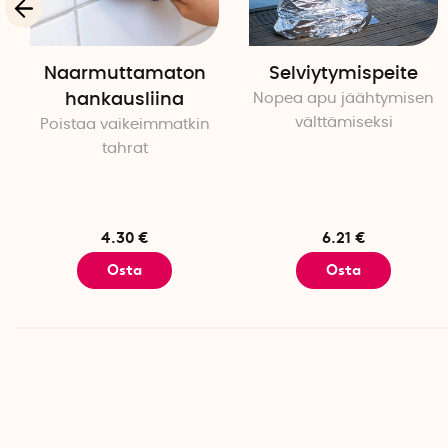
Naarmuttamaton
Selviytymispeite
hankausliina
Nopea apu jäähtymisen
välttämiseksi
Poistaa vaikeimmatkin
tahrat
4.30 €
6.21 €
Osta
Osta