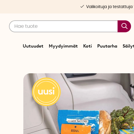
Valikoituja ja testattuja
Uutuudet
Myydyimmät
Koti
Puutarha
Säily