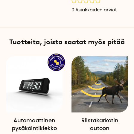
Vinyylipinnoitettu pohja au
säilytyslaatikosta helpon p
0
Asiakkaiden arviot
Kasattava muotoilu
Kun laatikkoa ei käytetä, s
säilytystä varten autossa, a
Tuotteita, joista saatat myös pitää
jossa pienemmät esineet voi
Tekniset tiedot
Mitat, Small: 30 x 32 x 32 cm 
Mitat, Large: 21 x 32 x 61 cm (
Väri: Musta
Materiaali: Vinyyli, muovi, me
Kappaleita per pakkaus: 1 k
Automaattinen
Riistakarkotin
pysäköintikiekko
autoon