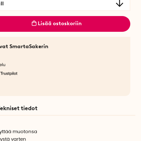
ll
Lisää ostoskoriin
sevat SmartaSakerin
elu
ekniset tiedot
lyttää muotonsa
ystä varten