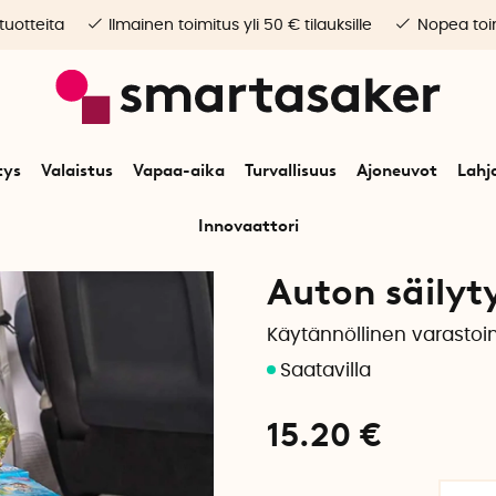
 tuotteita
Ilmainen toimitus yli 50 € tilauksille
Nopea toim
tys
Valaistus
Vapaa-aika
Turvallisuus
Ajoneuvot
Lahj
Innovaattori
Alkuun
Ajoneuvot
Auton lisävarusteet
Auton säilytyslaatikko
Auton säilyt
Käytännöllinen varastoin
15.20
€