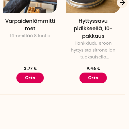
Varpaidenlämmitti
Hyttyssavu
met
pidikkeellä, 10-
Lämmittää 8 tuntia
pakkaus
Hankkiudu eroon
hyttysistä sitronellan
tuoksuisella
hyttyssavulla
2.77 €
9.46 €
Osta
Osta