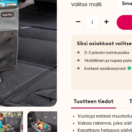
Sma
Valitse malli
Siksi asiakkaat valit
2-3 päivän toimitusaika
Yksilöllinen ja nopea palv
Korkeat asiakasarviot
Tuotteen tiedot
T
Vuotoja estävä muotoilu
Vakaa rakenne, joka säi
Kasattava helppoa säilyt