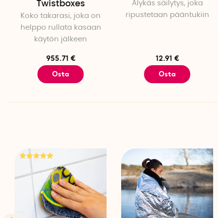
Twistboxes
Älykäs säilytys, joka
ripustetaan pääntukiin
Koko takarasi, joka on
helppo rullata kasaan
käytön jälkeen
955.71 €
12.91 €
Osta
Osta