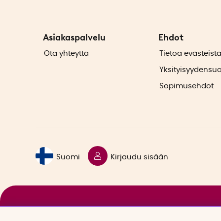
Asiakaspalvelu
Ehdot
Ota yhteyttä
Tietoa evästeist
Yksityisyydensu
Sopimusehdot
Suomi
Kirjaudu sisään