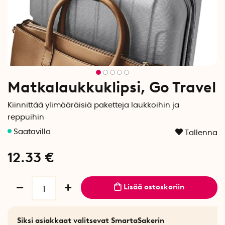
Matkalaukkuklipsi, Go Travel
Kiinnittää ylimääräisiä paketteja laukkoihin ja
reppuihin
Tallenna
12.33
€
Lisää ostoskoriin
Siksi asiakkaat valitsevat SmartaSakerin