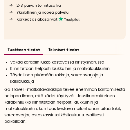
2-3 päivän toimitusaika
Yksilöllinen ja nopea palvelu
Korkeat asiakasarviot
Tuotteen tiedot
Tekniset tiedot
Vakaa karabiinilukko kestävässä kiristysnarussa
Kiinnitetään helposti laukkuihin ja matkalaukkuihin
Täydellinen pitämään takkeja, sateenvarjoja ja
käsilaukkuja
Go Travel -matkatavaraklipsi tekee enemmän kantamisesta
helppoa ilman, että kädet täyttyvät.
Jousikuormitteinen
karabiinilukko kiinnitetään helposti laukkuihin ja
matkalaukkuihin, kun taas kestävä nailonhanan pitää takit,
sateenvarjot, ostoskassit tai käsilaukut turvallisesti
paikoillaan.