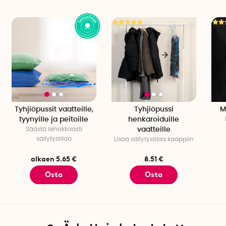
Tyhjiöpussit vaatteille,
Tyhjiöpussi
M
tyynyille ja peitoille
henkaroiduille
Säästä tehokkaasti
vaatteille
säilytystilaa
Lisää säilytystilaa kaappiin
alkaen 5.65 €
8.51 €
Osta
Osta