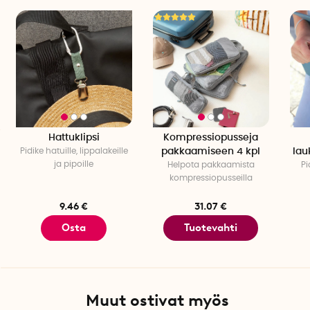
Hattuklipsi
Kompressiopusseja
Pidike hatuille, lippalakeille
pakkaamiseen 4 kpl
lau
ja pipoille
Helpota pakkaamista
Pi
kompressiopusseilla
9.46 €
31.07 €
Osta
Tuotevahti
Muut ostivat myös