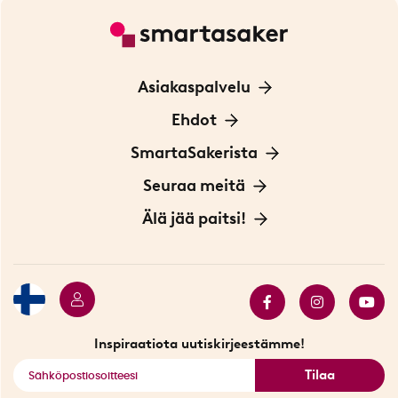
Asiakaspalvelu
Ota yhteyttä
Ehdot
Tietoa evästeistä
SmartaSakerista
Yksityisyydensuoja
Meistä
Seuraa meitä
Sopimusehdot
Myymälä Tukholmassa
Innovaattoriblogi
Älä jää paitsi!
Ympäristöystävälliset toimitukset
Lahjakortti
Myydyimmät tuotteet
Tarjouskulma
Katso kaikki älykkäät tuotteet
Inspiraatiota uutiskirjeestämme!
Tilaa