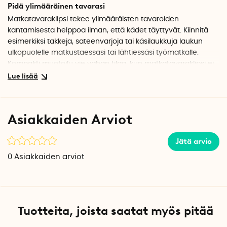
Pidä ylimääräinen tavarasi
Matkatavaraklipsi tekee ylimääräisten tavaroiden
kantamisesta helppoa ilman, että kädet täyttyvät. Kiinnitä
esimerkiksi takkeja, sateenvarjoja tai käsilaukkuja laukun
ulkopuolelle matkustaessasi tai lähtiessäsi työmatkalle.
Kompakti muotoilu vie vähän tilaa, kun matkatavaraklipsi ei
ole käytössä.
Kestävä ja vakaa
Kiristysnaru, jossa on solki, on valmistettu nailonista ja tekee
Asiakkaiden Arviot
kiinnittämisestä kätevää ja turvallista. Naru on säädettävä ja
voidaan kiinnittää takkeihin, sateenvarjoihin tai käsilauksiin.
Jätä arvio
Tekniset tiedot
0
Asiakkaiden arviot
Paino: 56 g
Pituus: 20 cm
Leveys: 2,5 cm
Väri: Tumma sininen
Materiaali: Metalli, nailon
Tuotteita, joista saatat myös pitää
Kappalemäärä pakkauksessa: 1 kpl