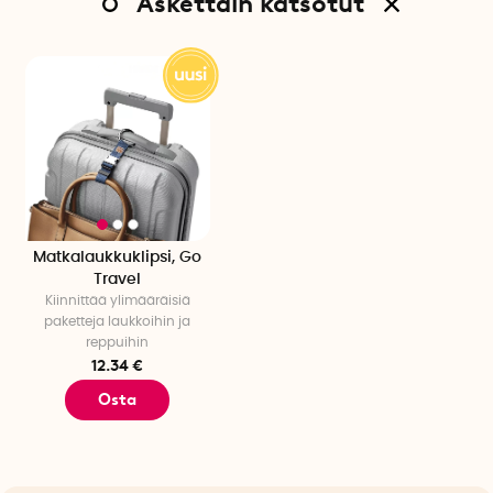
Äskettain katsotut
Matkalaukkuklipsi, Go
Travel
Kiinnittää ylimääräisiä
paketteja laukkoihin ja
reppuihin
12.34 €
Osta