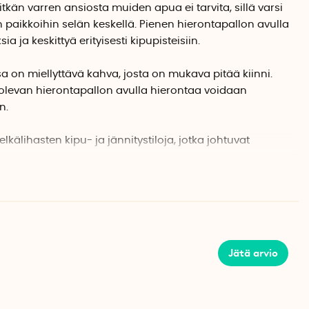
Pitkän varren ansiosta muiden apua ei tarvita, sillä varsi
 paikkoihin selän keskellä. Pienen hierontapallon avulla
a ja keskittyä erityisesti kipupisteisiin.
 on miellyttävä kahva, josta on mukava pitää kiinni.
 olevan hierontapallon avulla hierontaa voidaan
n.
älihasten kipu- ja jännitystiloja, jotka johtuvat
onosta työskentelyasennosta ja staattisesta
eromalla verenkierto lisääntyy, mikä voi helpottaa
ja lisätä liikkuvuutta koko kehoon.
koukusta toisella kädellä ja hiero selkää vastakkaisella
län oikeaa puolta, pidä hierontakoukusta kiinni vasemmalla
Jätä arvio
lloin vältyt käyttämästä samanaikaisesti hierottavia
 selän oikeaa puolta, pidä hierontakoukusta kiinni
invastoin.