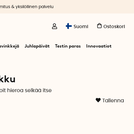
itus & yksilöllinen palvelu
Suomi
Ostoskori
avinkkejä
Juhlapäivät
Testin paras
Innovaatiot
kku
it hieroa selkää itse
Tallenna