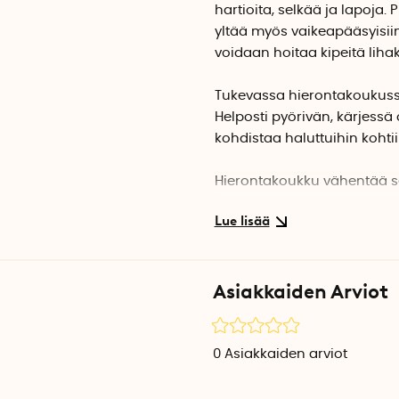
hartioita, selkää ja lapoja. 
yltää myös vaikeapääsyisiin
voidaan hoitaa kipeitä lihaksi
Tukevassa hierontakoukussa
Helposti pyörivän, kärjessä
kohdistaa haluttuihin kohtii
Hierontakoukku vähentää selk
liiallisesta istumisesta, hu
kuormituksesta. Lihaksia hi
jännitystä ja kipua selässä 
Asiakkaiden Arviot
Vinkki! Pidä kiinni hieronta
puolella, eli jos hierot se
kädelläsi ja päinvastoin. Si
lihaksia. Jos haluat hieroa
0
Asiakkaiden arviot
vasemmalla kädelläsi ja pä