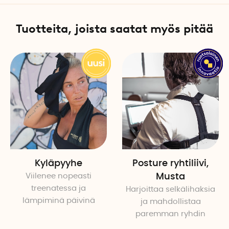
Mitat: 41 x 24 cm
Materiaali: Rauta ja TPR
Tuotteita, joista saatat myös pitää
Kyläpyyhe
Posture ryhtiliivi,
Viilenee nopeasti
Musta
treenatessa ja
Harjoittaa selkälihaksia
lämpiminä päivinä
ja mahdollistaa
paremman ryhdin