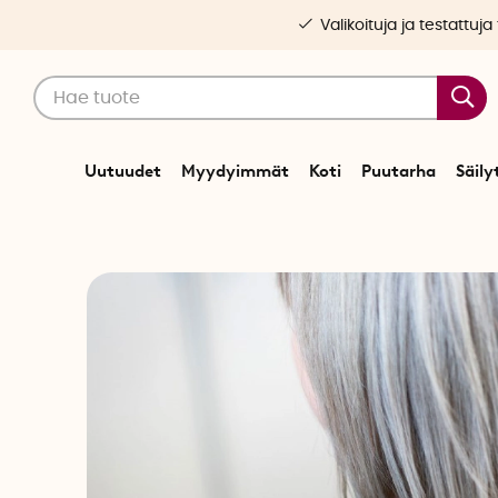
Valikoituja ja testattuja
Uutuudet
Myydyimmät
Koti
Puutarha
Säily