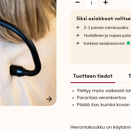
Siksi asiakkaat valit
2-3 päivän toimitusaika
Yksilöllinen ja nopea palv
Korkeat asiakasarviot
Tuotteen tiedot
T
Ylettyy myös vaikeasti ta
Parantaa verenkiertoa
Päätä itse, kuinka kova
Hierontakoukku on käytännöl