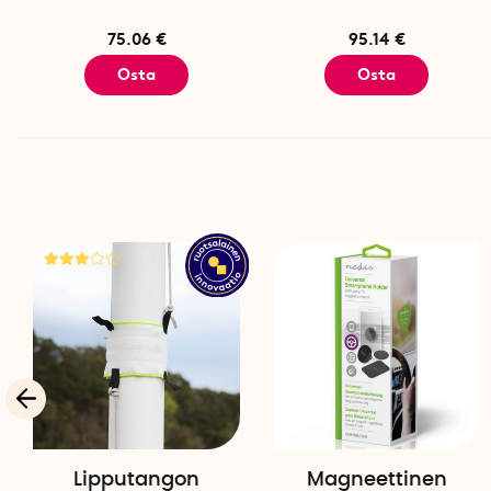
75.06 €
95.14 €
Osta
Osta
Lipputangon
Magneettinen