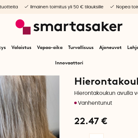
 tuotteita
Ilmainen toimitus yli 50 € tilauksille
Nopea toim
tys
Valaistus
Vapaa-aika
Turvallisuus
Ajoneuvot
Lahj
Innovaattori
Alkuun
Vapaa-aika
Liikunta
Hierontakoukku
Hierontakou
Hierontakoukun avulla vo
22.47
€