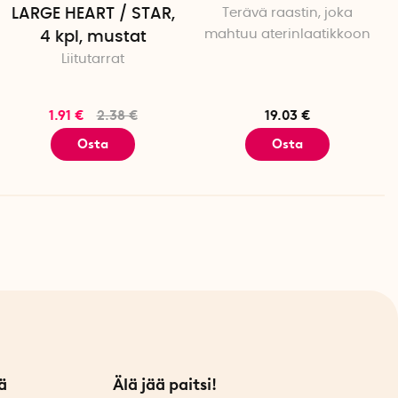
LARGE HEART / STAR,
Terävä raastin, joka
mahtuu aterinlaatikkoon
4 kpl, mustat
Liitutarrat
1.91 €
2.38 €
19.03 €
Osta
Osta
ä
Älä jää paitsi!