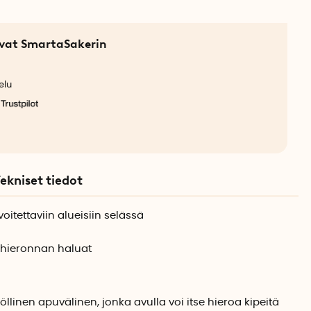
sevat SmartaSakerin
elu
ekniset tiedot
voitettaviin alueisiin selässä
n hieronnan haluat
linen apuvälinen, jonka avulla voi itse hieroa kipeitä