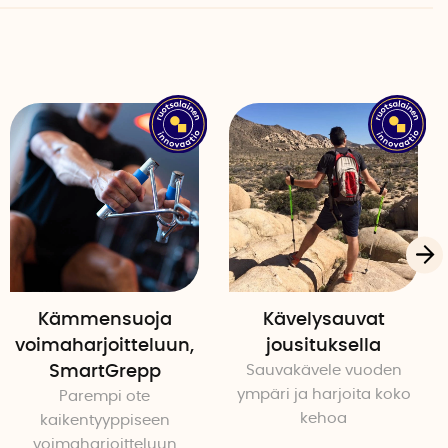
Kämmensuoja
Kävelysauvat
voimaharjoitteluun,
jousituksella
SmartGrepp
Sauvakävele vuoden
ympäri ja harjoita koko
Parempi ote
kehoa
kaikentyyppiseen
voimaharjoitteluun