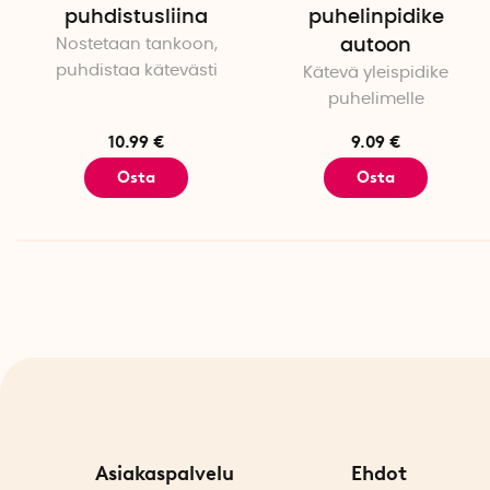
puhdistusliina
puhelinpidike
Nostetaan tankoon,
autoon
puhdistaa kätevästi
Kätevä yleispidike
puhelimelle
10.99 €
9.09 €
Osta
Osta
Asiakaspalvelu
Ehdot