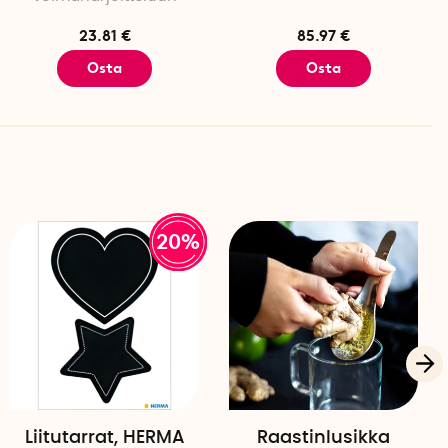
23.81 €
85.97 €
Osta
Osta
20%
Liitutarrat, HERMA
Raastinlusikka