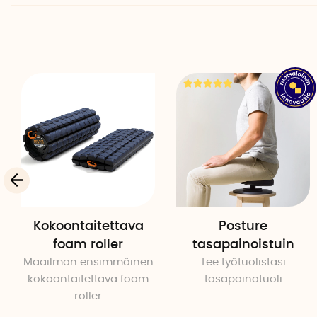
Kokoontaitettava
Posture
foam roller
tasapainoistuin
Maailman ensimmäinen
Tee työtuolistasi
kokoontaitettava foam
tasapainotuoli
roller