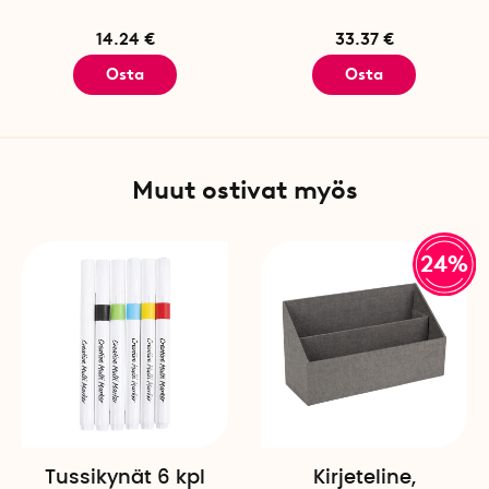
14.24 €
33.37 €
Osta
Osta
Muut ostivat myös
24%
Tussikynät 6 kpl
Kirjeteline,