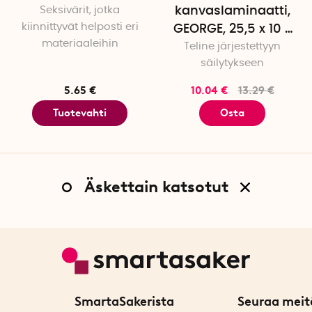
Seksivärit, jotka
kanvaslaminaatti,
kiinnittyvät helposti eri
GEORGE, 25,5 x 10 x
materiaaleihin
K14,5 cm, harmaa
Teline järjestettyyn
säilytykseen
5.65 €
10.04 €
13.29 €
Tuotevahti
Osta
Äskettain katsotut
SmartaSakerista
Seuraa meit