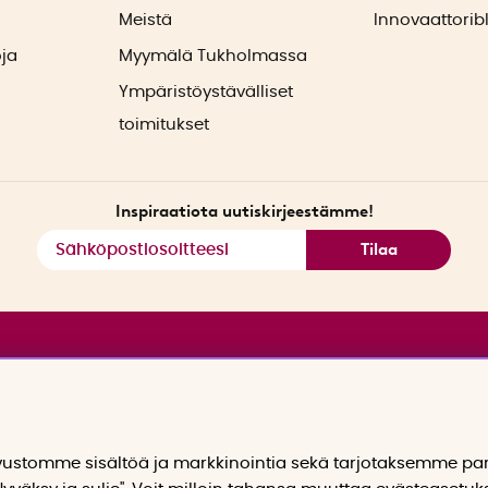
ä
Meistä
Innovaattorib
oja
Myymälä Tukholmassa
Ympäristöystävälliset
toimitukset
Inspiraatiota uutiskirjeestämme!
Tilaa
stomme sisältöä ja markkinointia sekä tarjotaksemme p