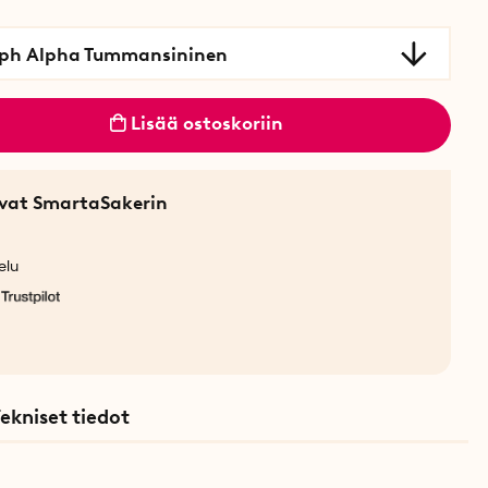
ph Alpha Tummansininen
Lisää ostoskoriin
sevat SmartaSakerin
elu
ekniset tiedot