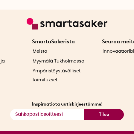
Rullaile hitaasti
ja tunnustel
Pysähdy
arkojen alueiden ko
lihasten alkavan löystyä.
Hengitä
. Keskity hengittämi
SmartaSakerista
Seuraa meit
uloshengitykseen. Se autta
ä
Meistä
Innovaattorib
Toista
rullailu niissä kohdis
oja
Myymälä Tukholmassa
päivittäinen rutiini ja ennal
Ympäristöystävälliset
kipeytyvän.
toimitukset
Brazynin omilta sivuilta löy
https://brazynlife.com/pa
Inspiraatiota uutiskirjeestämme!
Huom. Uusi välilehti avautu
Tilaa