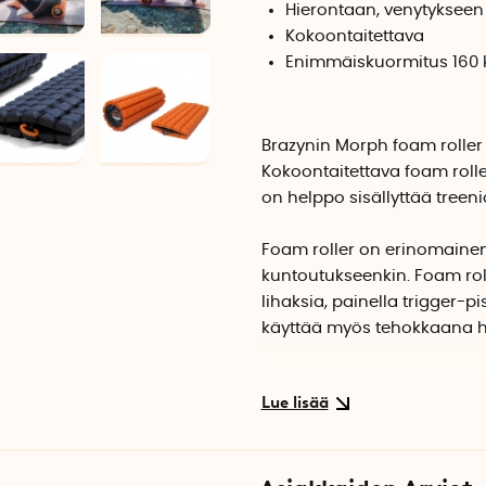
Hierontaan, venytykseen
Kokoontaitettava
Enimmäiskuormitus 160 
Brazynin Morph foam roller
Kokoontaitettava foam rolle
on helppo sisällyttää tree
Foam roller on erinomainen 
kuntoutukseenkin. Foam rolle
lihaksia, painella trigger-pi
käyttää myös tehokkaana harj
Brazynin foam rolleria voivat
riippumatta. Vaahto ei ole 
sekä ensikertalaisille että k
Taitettuna foam roller maht