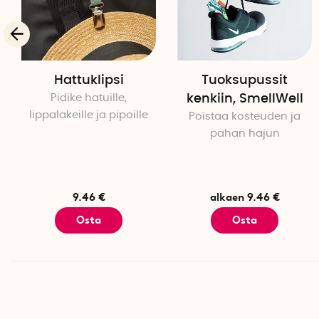
Hattuklipsi
Tuoksupussit
Pidike hatuille,
kenkiin, SmellWell
lippalakeille ja pipoille
Poistaa kosteuden ja
pahan hajun
9.46 €
alkaen 9.46 €
Osta
Osta