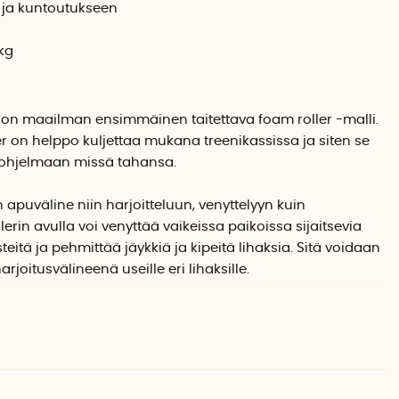
 ja kuntoutukseen
kg
 on maailman ensimmäinen taitettava foam roller -malli.
r on helppo kuljettaa mukana treenikassissa ja siten se
niohjelmaan missä tahansa.
apuväline niin harjoitteluun, venyttelyyn kuin
rin avulla voi venyttää vaikeissa paikoissa sijaitsevia
steitä ja pehmittää jäykkiä ja kipeitä lihaksia. Sitä voidaan
oitusvälineenä useille eri lihaksille.
 käyttää kaikki kuntoilijat ja urheilijat tasosta
liian kovaa eikä liian pehmeää, mikä tekee siitä sopivan
okeneemmille foam rollerin käyttäjille.
uu reppuun tai treenikassiin. Se voidaan myös ottaa