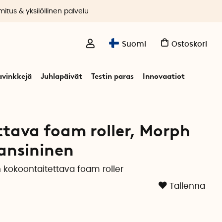
itus & yksilöllinen palvelu
Suomi
Ostoskori
avinkkejä
Juhlapäivät
Testin paras
Innovaatiot
tava foam roller, Morph
nsininen
okoontaitettava foam roller
Tallenna