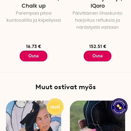
Vedä molemmista naruista s
Chalk up
IQoro
sivut asettuvat paikoilleen.
Parempaa pitoa
Päivittäinen lihaskunto
rollerin käyttämistä.
kuntosalilla ja kiipeilyssä
harjoitus refluksia ja
närästystä vastaan
Näin foam roller taitetaan
Paina foam rollerin sivuja, 
merkinnän kohdalle, niin fo
16.73 €
152.51 €
Osta
Osta
Mitat
Pituus: 37 cm
Korkeus taitettuna: 5 cm
Leveys kokoontaitettuna: 17
Muut ostivat myös
Avattuna: Halkaisija 14 cm
Valmistettu Euroopassa.
Paino Morph Alpha 0,8 kg
Paino Morph Bravo 0,7 kg
Pakkaukseen sisältyy: 1 Foa