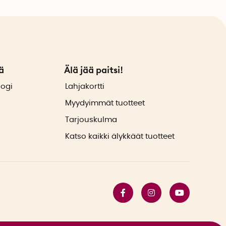
e rauhassa mitkä lihakset ovat kireitä ja kipeitä.
hdalla. Yritä lisätä hitaasti painetta, kunnes tunnet
seen ja käytä hengitystekniikoita hitaaseen sisään- ja
ä
Älä jää paitsi!
a lisäämään veren happipitoisuutta.
logi
Lahjakortti
sa, joissa tuntuu kipua. Tee foam rollerin käytöstä
Myydyimmät tuotteet
taehkäise kipeitä lihaksia sen sijaan, että odotat lihasten
Tarjouskulma
Katso kaikki älykkäät tuotteet
dät monia hyviä vinkkejä harjoituksiin:
ges/foamrollanywhere
u. Sivusto on englanninkielinen.