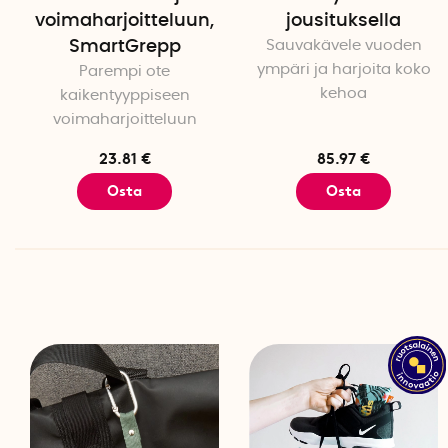
voimaharjoitteluun,
jousituksella
SmartGrepp
Sauvakävele vuoden
ympäri ja harjoita koko
Parempi ote
kehoa
kaikentyyppiseen
voimaharjoitteluun
23.81 €
85.97 €
Osta
Osta