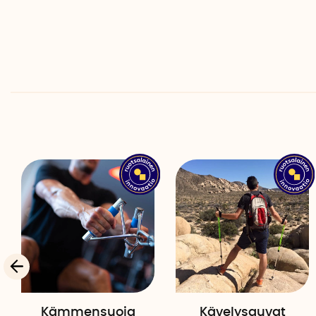
Kämmensuoja
Kävelysauvat