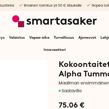
 tuotteita
Ilmainen toimitus yli 50 € tilauksille
Nopea toim
tys
Valaistus
Vapaa-aika
Turvallisuus
Ajoneuvot
Lahj
Innovaattori
Alkuun
Vapaa-aika
Liikunta
Kokoontaitettava foam roller
Kokoontaitet
Alpha Tumma
Maailman ensimmäinen k
75.06
€