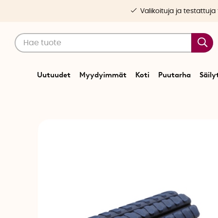
Valikoituja ja testattuja
Uutuudet
Myydyimmät
Koti
Puutarha
Säily