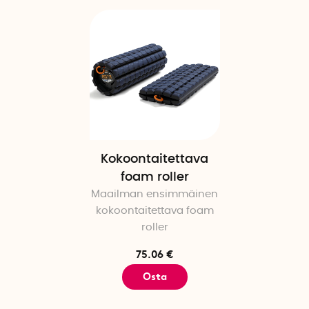
tarvikkeista valmistui auto
jälkeen syntyi idea rakenta
vie vain murto-osan tavallis
Nate esitteli innovaationsa
Neljän sijoittajan välisen t
Grainerin tarjouksen. Nykyä
kuntoilijat että ammattiurhei
Yhdysvaltain armeijan sotila
Kokoontaitettava
foam roller
Hyödyllisiä treenivinkkejä
Maailman ensimmäinen
kokoontaitettava foam
Foam Rollerin käytön on tiet
roller
treenaamiseen liittyvää ja se
parantavan lihaksia. Oikea
75.06 €
ja kehon kiputiloja vähentä
Osta
Foam rolleria käyttäessä k