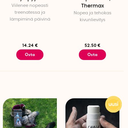
amanaikaisesti, jotta rulla avautuu ja sen päissä olevat
Viilenee nopeasti
Thermax
 Varmista, että sivut ovat tukevasti paikoillaan ennen foam
treenatessa ja
Nopea ja tehokas
lämpiminä päivinä
kivunlievitys
 kokoon
jotta ne taittuvat rullan sisään. Kohdista paine PUSH-
am roller taittuu helposti kokoon.
14.24 €
52.50 €
Osta
Osta
 cm
m Roller, saatavilla mallit Morph Alpha tai Morph Bravo.