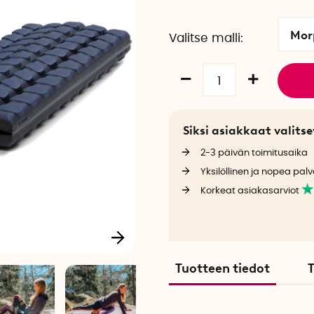
Mor
Valitse malli
Siksi asiakkaat valit
2-3 päivän toimitusaika
Yksilöllinen ja nopea palv
Korkeat asiakasarviot
Tuotteen tiedot
T