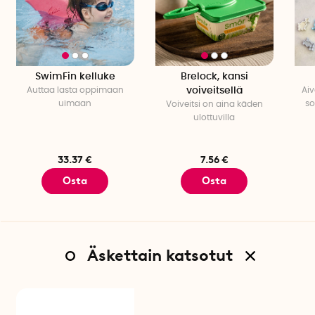
SwimFin kelluke
Brelock, kansi
Auttaa lasta oppimaan
voiveitsellä
Aiv
uimaan
so
Voiveitsi on aina käden
ulottuvilla
33.37 €
7.56 €
Osta
Osta
Äskettain katsotut