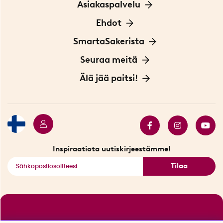
Asiakaspalvelu
Ota yhteyttä
Ehdot
Tietoa evästeistä
SmartaSakerista
Yksityisyydensuoja
Meistä
Seuraa meitä
Sopimusehdot
Myymälä Tukholmassa
Innovaattoriblogi
Älä jää paitsi!
Ympäristöystävälliset toimitukset
Lahjakortti
Myydyimmät tuotteet
Tarjouskulma
Katso kaikki älykkäät tuotteet
Inspiraatiota uutiskirjeestämme!
Tilaa