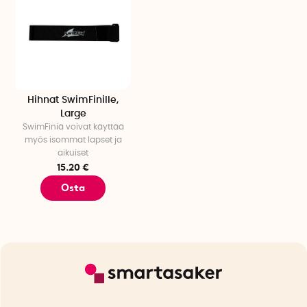
Hihnat SwimFinille,
Large
SwimFiniä voivat käyttää
myös isommat lapset ja
aikuiset
15.20 €
Osta