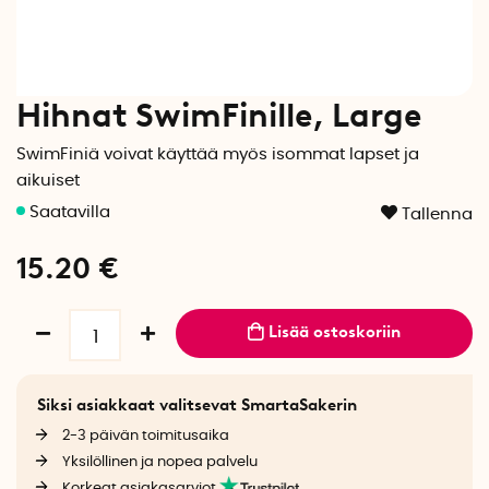
Hihnat SwimFinille, Large
SwimFiniä voivat käyttää myös isommat lapset ja
aikuiset
Tallenna
15.20
€
Lisää ostoskoriin
Siksi asiakkaat valitsevat SmartaSakerin
2-3 päivän toimitusaika
Yksilöllinen ja nopea palvelu
Korkeat asiakasarviot