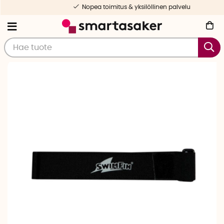
Nopea toimitus & yksilöllinen palvelu