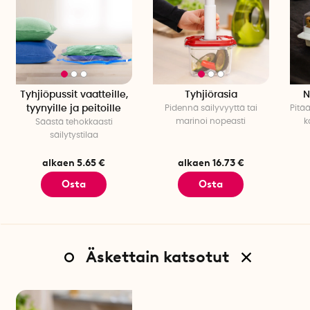
Tyhjiöpussit vaatteille,
Tyhjiörasia
N
tyynyille ja peitoille
Pidennä säilyvyyttä tai
Pitä
marinoi nopeasti
k
Säästä tehokkaasti
säilytystilaa
alkaen 5.65 €
alkaen 16.73 €
Osta
Osta
Äskettain katsotut