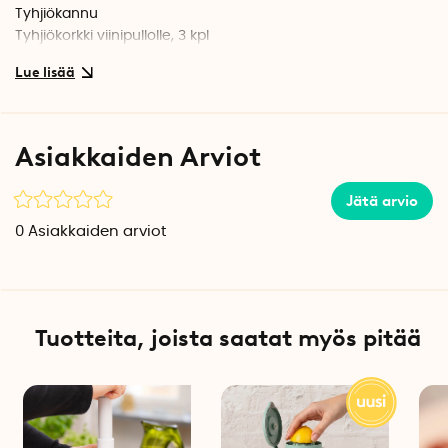
Tyhjiökannu
Tyhjiökorkki viinipullolle, 3 kpl
Asiakkaiden Arviot
Jätä arvio
0
Asiakkaiden arviot
Tuotteita, joista saatat myös pitää