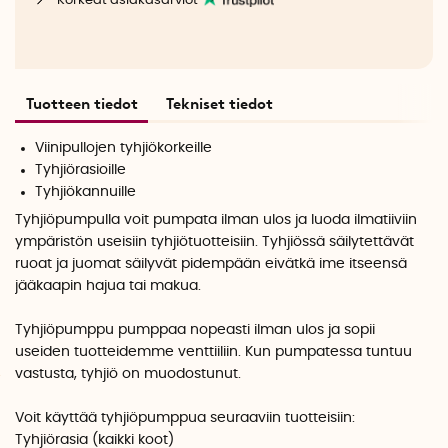
Korkeat asiakasarviot
Tuotteen tiedot
Tekniset tiedot
Viinipullojen tyhjiökorkeille
Tyhjiörasioille
Tyhjiökannuille
Tyhjiöpumpulla voit pumpata ilman ulos ja luoda ilmatiiviin
ympäristön useisiin tyhjiötuotteisiin. Tyhjiössä säilytettävät
ruoat ja juomat säilyvät pidempään eivätkä ime itseensä
jääkaapin hajua tai makua.
Tyhjiöpumppu pumppaa nopeasti ilman ulos ja sopii
useiden tuotteidemme venttiiliin. Kun pumpatessa tuntuu
vastusta, tyhjiö on muodostunut.
Voit käyttää tyhjiöpumppua seuraaviin tuotteisiin:
Tyhjiörasia (kaikki koot)