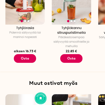
Tyhjiörasia
Tyhjiökannu
Pidennä säilyvyyttä tai
sitruspuristimella
marinoi nopeasti
Pitkäkestoisempaa
Säil
säilyvyyttä smoothieille ja
mehuilla
alkaen 16.73 €
22.85 €
Osta
Osta
Muut ostivat myös