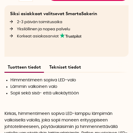
Siksi asiakkaat valitsevat SmartaSakerin
2-3 päivän toimitusaika
Yksilöllinen ja nopea palvelu
Korkeat asiakasarviot
Tuotteen tiedot
Tekniset tiedot
Himmentimeen sopiva LED-valo
Lämmin valkoinen valo
Sopii sekä sisä- että ulkokäyttöön
Kirkas, himmentimeen sopiva LED-lamppu lämpimän
valkoisella valolla, joka sopii moneen erityyppiseen
johtotelineeseen, pöytävalaisimiin ja himmennettävällä