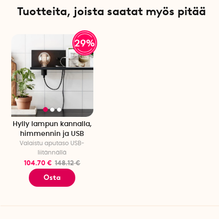
Tuotteita, joista saatat myös pitää
Teho: 3,6 W
Virta 18 mA
Jännite: 220–240 VAC
29%
Hylly lampun kannalla,
himmennin ja USB
Valaistu aputaso USB-
liitännällä
104.70 €
148.12 €
Osta