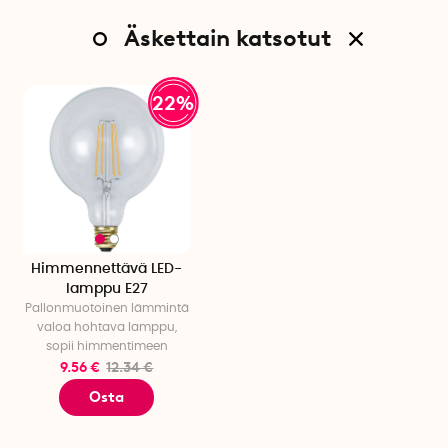
Äskettain katsotut
22%
Himmennettävä LED-
lamppu E27
Pallonmuotoinen lämmintä
valoa hohtava lamppu,
sopii himmentimeen
9.56 €
12.34 €
Osta