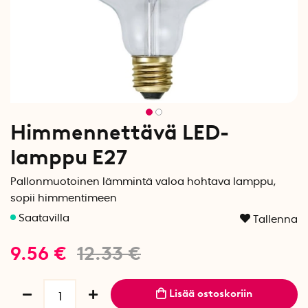
Himmennettävä LED-
lamppu E27
Pallonmuotoinen lämmintä valoa hohtava lamppu,
sopii himmentimeen
Tallenna
9.56
€
12.33
€
Lisää ostoskoriin