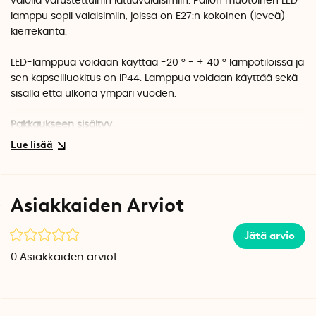
valolla varustettuihin lattiavalaisimiin. Pallon muotoinen LED-
lamppu sopii valaisimiin, joissa on E27:n kokoinen (leveä)
kierrekanta.
LED-lamppua voidaan käyttää -20 ° - + 40 ° lämpötiloissa ja
sen kapseliluokitus on IP44. Lamppua voidaan käyttää sekä
sisällä että ulkona ympäri vuoden.
Pakkaukseen sisältyy
Himmennettävä LED-valo E27
Tuotetiedot
Halkaisija: 12,5 cm
Asiakkaiden Arviot
Korkeus: 18,2 cm
Vesitiiviys: IP44
Energialuokka: A++
Jätä arvio
Kierrekanta: E27 (leveä kierrekanta)
0
Asiakkaiden arviot
Valon värilämpötila (Kelvin): 2100
Valon määrä: 320 lumenia
Värintoisto: 80 CRI/Ra