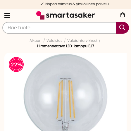
Nopea toimitus & yksilöllinen palvelu
Alkuun
Valaistus
Valaisintarvikkeet
Himmennettävä LED-lamppu E27
22