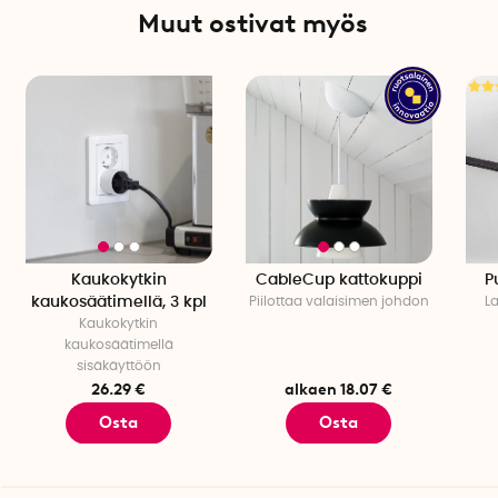
Muut ostivat myös
Kaukokytkin
CableCup kattokuppi
P
kaukosäätimellä, 3 kpl
Piilottaa valaisimen johdon
L
Kaukokytkin
kaukosäätimellä
sisäkäyttöön
26.29 €
alkaen 18.07 €
Osta
Osta