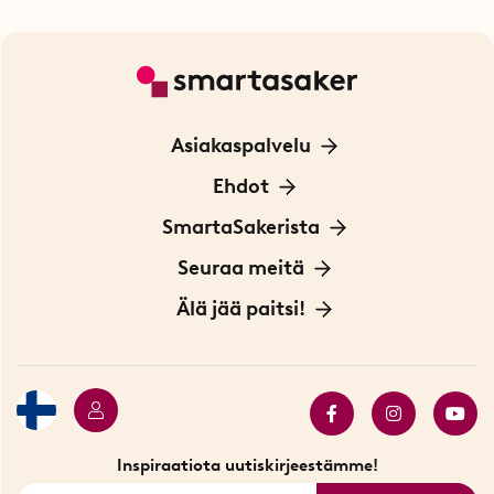
Asiakaspalvelu
Ota yhteyttä
Ehdot
Tietoa evästeistä
SmartaSakerista
Yksityisyydensuoja
Meistä
Seuraa meitä
Sopimusehdot
Myymälä Tukholmassa
Innovaattoriblogi
Älä jää paitsi!
Ympäristöystävälliset toimitukset
Lahjakortti
Myydyimmät tuotteet
Tarjouskulma
Katso kaikki älykkäät tuotteet
Inspiraatiota uutiskirjeestämme!