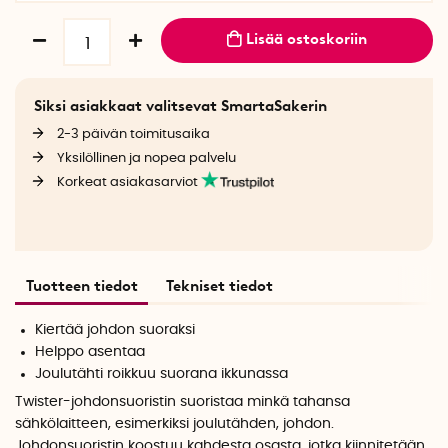
Lisää ostoskoriin
Siksi asiakkaat valitsevat SmartaSakerin
2-3 päivän toimitusaika
Yksilöllinen ja nopea palvelu
Korkeat asiakasarviot
Tuotteen tiedot
Tekniset tiedot
Kiertää johdon suoraksi
Helppo asentaa
Joulutähti roikkuu suorana ikkunassa
Twister-johdonsuoristin suoristaa minkä tahansa
sähkölaitteen, esimerkiksi joulutähden, johdon.
Johdonsuoristin koostuu kahdesta osasta, jotka kiinnitetään