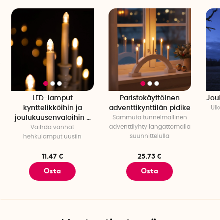
LED-lamput
Paristokäyttöinen
Jou
kynttelikköihin ja
adventtikynttilän pidike
Ulk
joulukuusenvaloihin 7
Sammuta tunnelmallinen
adventtilyhty langattomalla
Vaihda vanhat
kpl
suunnittelulla
hehkulamput uusiin
11.47 €
25.73 €
Osta
Osta