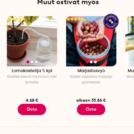
Muut ostivat myös
Lomakastelija 5 kpl
Marjastusvyö
Mu
Kastele kasvit myös kun olet
Kädet vapaana marjoja
Muot
lomalla
poimiessa
4.68 €
alkaen 35.86 €
Osta
Osta