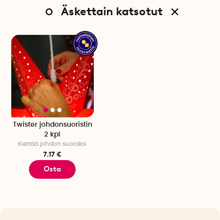
Äskettain katsotut
Twister johdonsuoristin
2 kpl
Kiertää johdon suoraksi
7.17 €
Osta