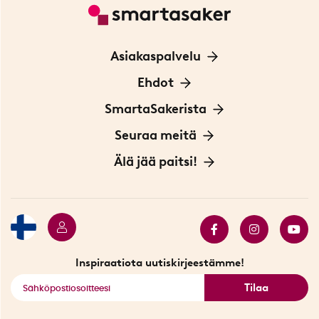
Asiakaspalvelu
Ota yhteyttä
Ehdot
Tietoa evästeistä
SmartaSakerista
Yksityisyydensuoja
Meistä
Seuraa meitä
Sopimusehdot
Myymälä Tukholmassa
Innovaattoriblogi
Älä jää paitsi!
Ympäristöystävälliset toimitukset
Lahjakortti
Myydyimmät tuotteet
Tarjouskulma
Katso kaikki älykkäät tuotteet
Inspiraatiota uutiskirjeestämme!
Tilaa