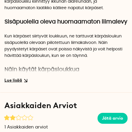
kärpäsloukku kiinnittyy ikkunan alareunaan, ja
huomaamaton laatikko kätkee napatut kärpäset.
Sisäpuolella oleva huomaamaton liimalevy
Kun kärpäset siirtyvät loukkuun, ne tarttuvat kärpäsloukun
sisäpuolella olevaan piilotettuun liimakalvoon. Näin
pyydystetyt kärpäset ovat poissa näkyvistä ja voit helposti
hävittää kärpäsloukun, kun se on täynnä.
Näin käytät kärpäsloukkua
1. Puhdista se ikkunan alakulma, johon sijoitat kärpäsloukun.
2. Irrota suojapaperi pois liimapinnasta ja taita kärpäsloukku
pakkauksen ohjeiden mukaisesti.
Asiakkaiden Arviot
3. Kiinnitä kärpäsloukku ikkunaan mukana toimitetuilla
pyöreillä liimalapuilla.
Jätä arvio
Kärpäsloukku toimitetaan 2 kpl
1
Asiakkaiden arviot