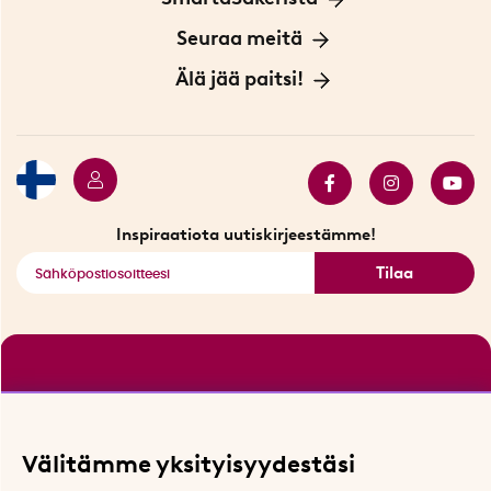
Yksityisyydensuoja
Meistä
Seuraa meitä
Sopimusehdot
Myymälä Tukholmassa
Innovaattoriblogi
Älä jää paitsi!
Ympäristöystävälliset toimitukset
Lahjakortti
Myydyimmät tuotteet
Tarjouskulma
Katso kaikki älykkäät tuotteet
Inspiraatiota uutiskirjeestämme!
Tilaa
Välitämme yksityisyydestäsi