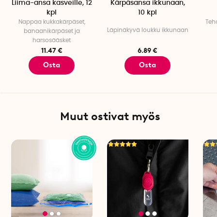
Liima-ansa kasveille, 12
Kärpäsansa ikkunaan,
kpl
10 kpl
Nappaa kukkakärpäset,
Teh
Läpinäkyvä loukku ikkunaan
banaanikärpäset ja
harsosääsket
11.47 €
6.89 €
Osta
Osta
Muut ostivat myös