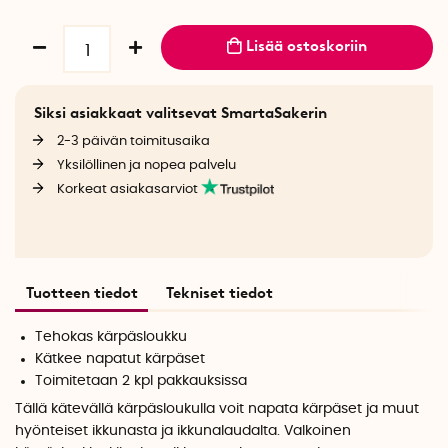
Lisää ostoskoriin
Siksi asiakkaat valitsevat SmartaSakerin
2-3 päivän toimitusaika
Yksilöllinen ja nopea palvelu
Korkeat asiakasarviot
Tuotteen tiedot
Tekniset tiedot
Tehokas kärpäsloukku
Kätkee napatut kärpäset
Toimitetaan 2 kpl pakkauksissa
Tällä kätevällä kärpäsloukulla voit napata kärpäset ja muut
hyönteiset ikkunasta ja ikkunalaudalta. Valkoinen