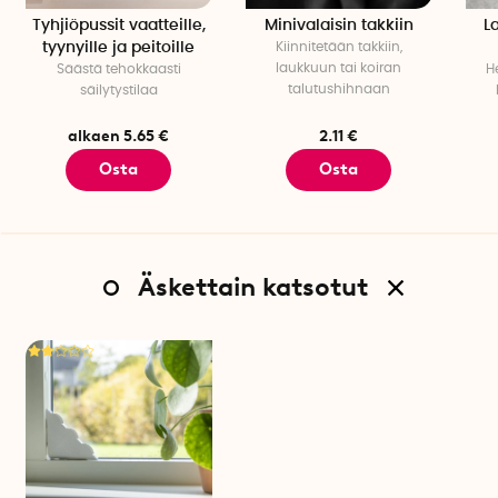
Tyhjiöpussit vaatteille,
Minivalaisin takkiin
L
tyynyille ja peitoille
Kiinnitetään takkiin,
laukkuun tai koiran
Säästä tehokkaasti
H
talutushihnaan
säilytystilaa
alkaen 5.65 €
2.11 €
Osta
Osta
Äskettain katsotut