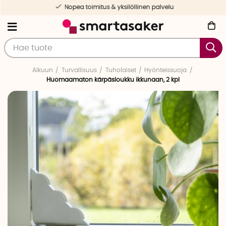
Nopea toimitus & yksilöllinen palvelu
Alkuun
Turvallisuus
Tuholaiset
Hyönteissuoja
Huomaamaton kärpäsloukku ikkunaan, 2 kpl