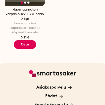
Huomaamaton
kärpäsloukku ikkunaan,
2 kpl
Huomaamaton
kärpäsloukku nappaa
kärpäset ikkunasta
6.21 €
Osta
Asiakaspalvelu
Ota yhteyttä
Ehdot
Tietoa evästeistä
SmartaSakerista