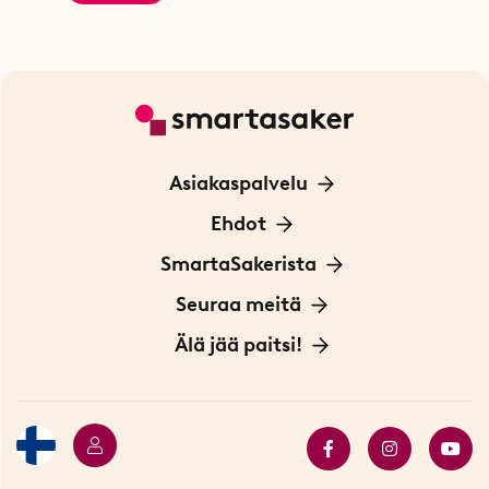
Asiakaspalvelu
Ota yhteyttä
Ehdot
Tietoa evästeistä
SmartaSakerista
Yksityisyydensuoja
Meistä
Seuraa meitä
Sopimusehdot
Myymälä Tukholmassa
Innovaattoriblogi
Älä jää paitsi!
Ympäristöystävälliset toimitukset
Lahjakortti
Myydyimmät tuotteet
Tarjouskulma