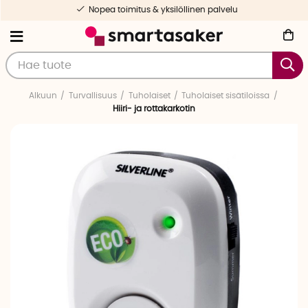
Nopea toimitus & yksilöllinen palvelu
Alkuun
Turvallisuus
Tuholaiset
Tuholaiset sisätiloissa
Hiiri- ja rottakarkotin