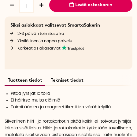
Lisää ostoskoriin
Siksi asiakkaat valitsevat SmartaSakerin
2-3 päivän toimitusaika
Yksilöllinen ja nopea palvelu
Korkeat asiakasarviot
Tuotteen tiedot
Tekniset tiedot
Pitää jyrsijät loitolla
Ei häiritse muita eläimiä
Toimii äänien ja magneettikenttien värähtelyillä
Silverlinen hiiri- ja rottakarkotin pitää kaikki ei-toivotut jyrsijät
loitolla sisätiloista. Hiiri- ja rottakarkotin kytketään tavalliseen,
matalalla sijaitsevaan pistorasiaan sisätiloissa. Laite huolehtii