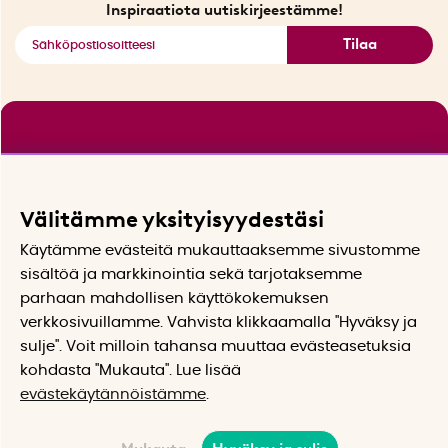
Katso kaikki älykkäät tuotteet
Inspiraatiota uutiskirjeestämme!
Tilaa
Välitämme yksityisyydestäsi
Käytämme evästeitä mukauttaaksemme sivustomme
sisältöä ja markkinointia sekä tarjotaksemme
parhaan mahdollisen käyttökokemuksen
verkkosivuillamme. Vahvista klikkaamalla "Hyväksy ja
sulje". Voit milloin tahansa muuttaa evästeasetuksia
kohdasta "Mukauta". Lue lisää
evästekäytännöistämme
.