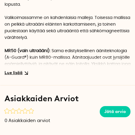
lopusta.
Valikoimassamme on kahdenlaisia malleja. Toisessa mallissa
on pelkkä ultraääni eläinten karkottamiseen, ja toinen
puolestaan käyttää sekä ultraääntä että sähkömagneettisia
värähtelyä.
MR50 (vain ultraääni):
Sama edistyksellinen ääniteknologia
(
A-Guard®)
kuin MR80-mallissa. Äänitaajuudet ovat jyrsijöille
epämiellyttäviä, ja pitävät ne näin loitolla. Yksikkö kattaa jopa
50 m²:n huonetilan. Ääni ei vaikuta lemmikkieläimiin ihmisiin.
Ei sovi kotiin, jossa on lemmikkijyrsijöitä.
MR80 DG2 (sähkömagneettinen värähtely ja ultraääni):
Asiakkaiden Arviot
Pitää jyrsijät loitolla Silverline
A-Guard®
-ääniteknologian ja
Electro Pulse®
-sähkömagneettisten pulssien yhdistelmällä.
Jätä arvio
Vaihteleva ääni
karkottaa sekä hiiriä että rottia.
Se on
0
Asiakkaiden arviot
vaaraton ihmisille ja muille lemmikkieläimille (ei sovi
lemmikkijyrsijöiden kanssa samaan kotiin).