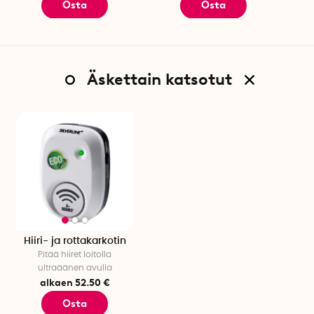
Osta
Osta
Äskettain katsotut
Hiiri- ja rottakarkotin
Pitää hiiret loitolla
ultraäänen avulla
alkaen 52.50 €
Osta