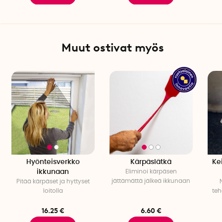
Muut ostivat myös
Hyönteisverkko
Kärpäslätkä
Ke
ikkunaan
Eliminoi kärpäsen
jättämättä jälkeä ikkunaan
Pitää kärpäset ja hyttyset
loitolla
teh
16.25 €
6.60 €