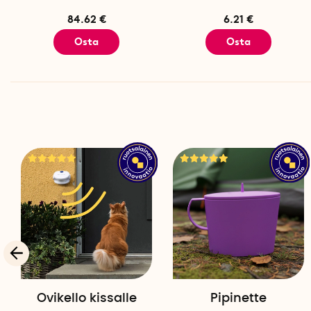
84.62 €
6.21 €
Osta
Osta
Ovikello kissalle
Pipinette