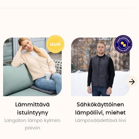
9
essa
Lämmittävä
Sähkökäyttöinen
istuintyyny
lämpöliivi, miehet
Langaton lämpö kylmiin
Lämpösäädettävä liivi
päiviin