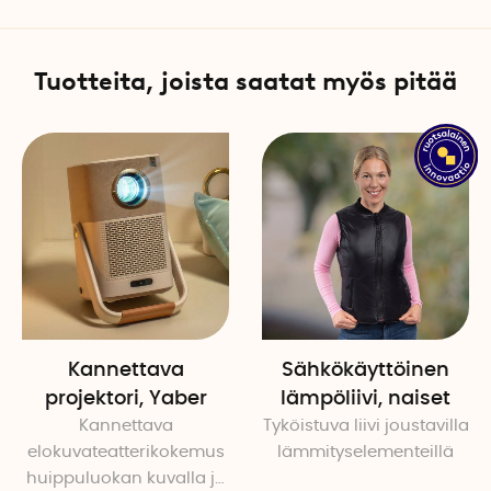
Pituus: 180 cm
Leveys: 140 cm
Tuotteita, joista saatat myös pitää
Määrä per pakkaus: 1
Lämpötasojen määrä: 10
Ajastintoimintojen määrä: 
Konepestävä: Kyllä, 30 aste
Kannettava
Sähkökäyttöinen
projektori, Yaber
lämpöliivi, naiset
Kannettava
Tyköistuva liivi joustavilla
elokuvateatterikokemus
lämmityselementeillä
huippuluokan kuvalla ja