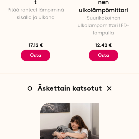
t
nen
Pitää ranteet lämpiminä
ulkolämpömittari
sisällä ja ulkona
Suurikokoinen
ulkolämpömittari LED-
lampulla
17.12 €
12.42 €
Osta
Osta
Äskettain katsotut