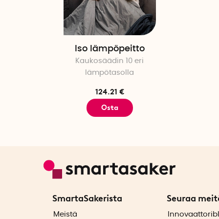
Iso lämpöpeitto
Kaukosäädin 10 eri
lämpötasolla
124.21 €
Osta
SmartaSakerista
Seuraa meit
ä
Meistä
Innovaattorib