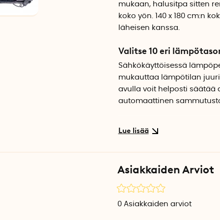
mukaan, halusitpa sitten re
koko yön. 140 x 180 cm:n kok
läheisen kanssa.
Valitse 10 eri lämpötason
Sähkökäyttöisessä lämpöpeit
mukauttaa lämpötilan juuri
avulla voit helposti säätää 
automaattinen sammutusto
Konepestävä 30 asteess
Peitossa on myös irrotetta
Huomaathan, että kaukosäät
ajaksi.
Asiakkaiden Arviot
Tekniset tiedot
Paino: 2070 g
0
Asiakkaiden arviot
Väri: Tummansininen, har
Materiaali: Polyesteri, fleece