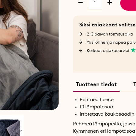
Siksi asiakkaat valit
2-3 päivän toimitusaika
Yksilöllinen ja nopea palv
Korkeat asiakasarviot
Tuotteen tiedot
T
Pehmeä fleece
10 lämpötasoa
Irrotettava kaukosäädin
Pehmeä lämpöpeitto, jossa
Kymmenen eri lämpötasoa 