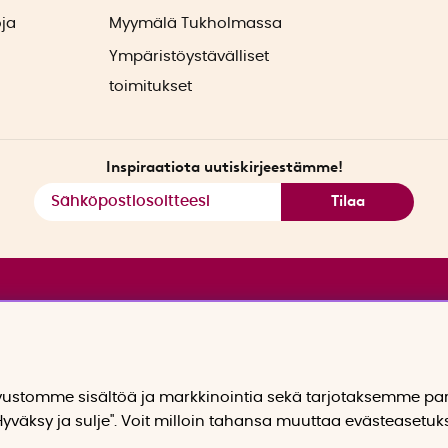
oja
Myymälä Tukholmassa
Ympäristöystävälliset
toimitukset
Inspiraatiota uutiskirjeestämme!
Tilaa
stomme sisältöä ja markkinointia sekä tarjotaksemme p
yväksy ja sulje". Voit milloin tahansa muuttaa evästeasetuk