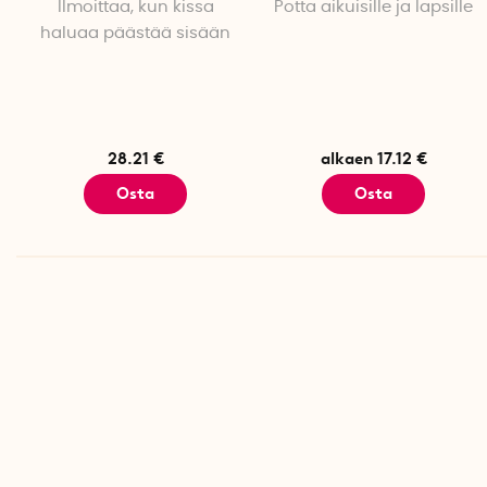
Ilmoittaa, kun kissa
Potta aikuisille ja lapsille
haluaa päästää sisään
28.21 €
alkaen 17.12 €
Osta
Osta