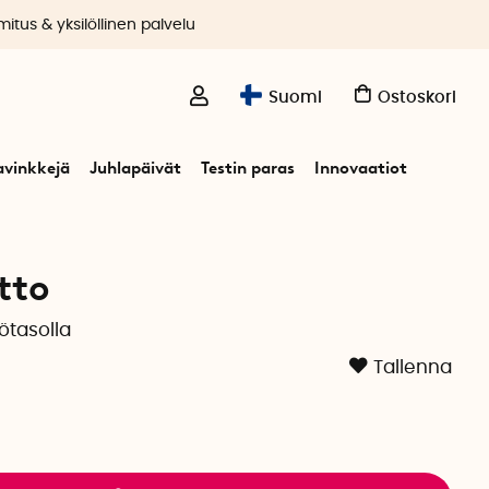
itus & yksilöllinen palvelu
Suomi
Ostoskori
avinkkejä
Juhlapäivät
Testin paras
Innovaatiot
tto
ötasolla
Tallenna