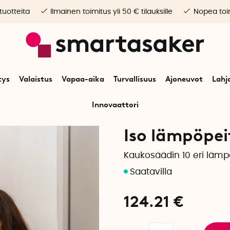
 tuotteita
Ilmainen toimitus yli 50 € tilauksille
Nopea toim
tys
Valaistus
Vapaa-aika
Turvallisuus
Ajoneuvot
Lahj
Innovaattori
Alkuun
Koti
Sisustus
Iso lämpöpeitto
Iso lämpöpei
Kaukosäädin 10 eri lämp
124.21
€