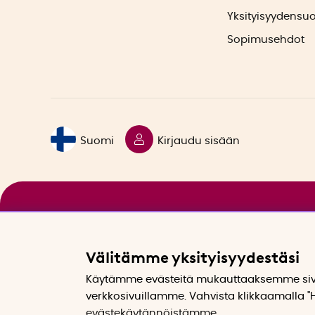
Yksityisyydensu
Sopimusehdot
Suomi
Kirjaudu sisään
Välitämme yksityisyydestäsi
Käytämme evästeitä mukauttaaksemme sivu
verkkosivuillamme. Vahvista klikkaamalla "H
evästekäytännöistämme
.