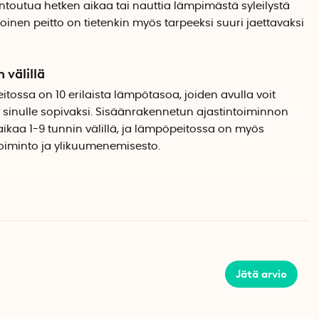
ntoutua hetken aikaa tai nauttia lämpimästä syleilystä
oinen peitto on tietenkin myös tarpeeksi suuri jaettavaksi
 välillä
ossa on 10 erilaista lämpötasoa, joiden avulla voit
 sinulle sopivaksi. Sisäänrakennetun ajastintoiminnon
aikaa 1-9 tunnin välillä, ja lämpöpeitossa on myös
iminto ja ylikuumenemisesto.
a
va kaukosäädin, ja se voidaan konepestä 30 asteessa.
imellä varustettu virtajohto on aina irrotettava pesun
Jätä arvio
maa