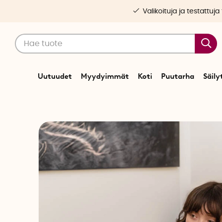
Valikoituja ja testattuja
Uutuudet
Myydyimmät
Koti
Puutarha
Säily