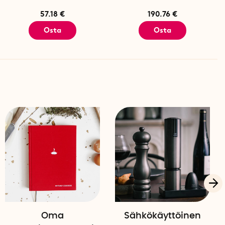
57.18 €
190.76 €
Osta
Osta
Oma
Sähkökäyttöinen