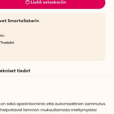
Lisää ostoskoriin
sevat SmartaSakerin
elu
ekniset tiedot
 on sekä ajastintoiminto että automaattinen sammutus.
helpottavat lämmön mukauttamista mieltymystesi