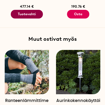
äänellä
477.14 €
190.76 €
Tuotevahti
Osta
Muut ostivat myös
Ranteenlämmittime
Aurinkokennokäyttöi