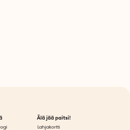
ä
Älä jää paitsi!
logi
Lahjakortti