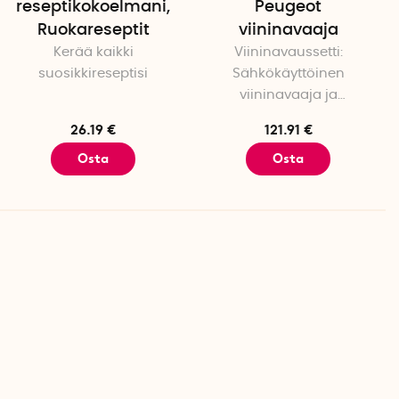
reseptikokoelmani,
Peugeot
Ruokareseptit
viininavaaja
Kerää kaikki
Viininavaussetti:
suosikkireseptisi
Sähkökäyttöinen
viininavaaja ja
folionleikkuri
26.19 €
121.91 €
Osta
Osta