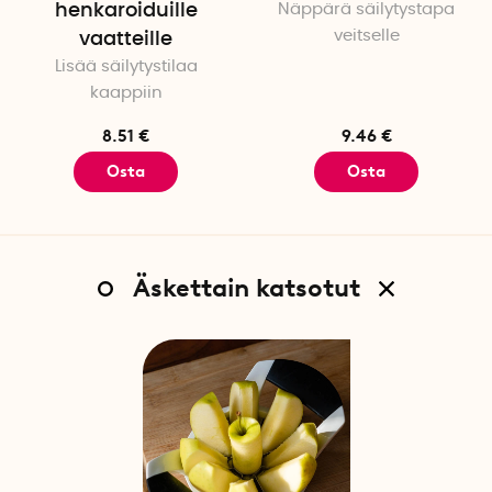
henkaroiduille
Näppärä säilytystapa
veitselle
vaatteille
Lisää säilytystilaa
kaappiin
8.51 €
9.46 €
Osta
Osta
Äskettain katsotut