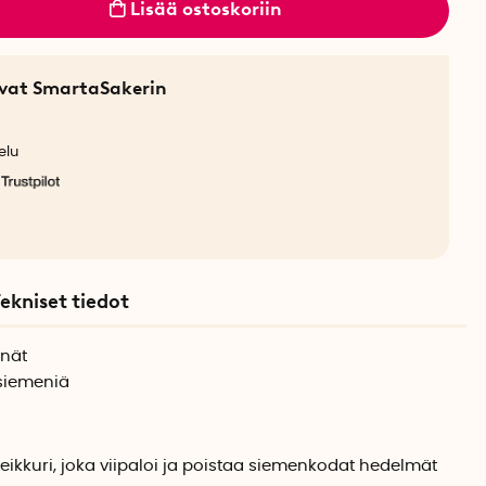
Lisää ostoskoriin
sevat SmartaSakerin
elu
ekniset tiedot
ynät
 siemeniä
ikkuri, joka viipaloi ja poistaa siemenkodat hedelmät