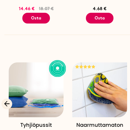
14.46 €
18.07 €
4.68 €
Osta
Osta
Tyhjiöpussit
Naarmuttamaton