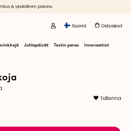
itus & yksilöllinen palvelu
Suomi
Ostoskori
avinkkejä
Juhlapäivät
Testin paras
Innovaatiot
koja
ä
Tallenna