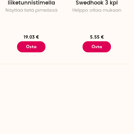
liiketunnistimella
Swedhook 3 kpl
Näyttää tietä pimeässä
Helppo ottaa mukaan
19.03 €
5.55 €
Osta
Osta