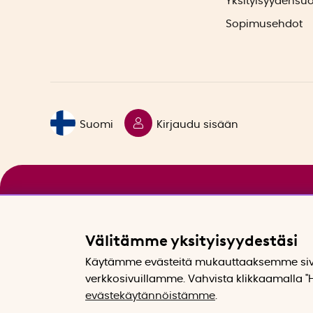
Yksityisyydensu
Sopimusehdot
Suomi
Kirjaudu sisään
Välitämme yksityisyydestäsi
Käytämme evästeitä mukauttaaksemme sivu
verkkosivuillamme. Vahvista klikkaamalla "H
evästekäytännöistämme
.