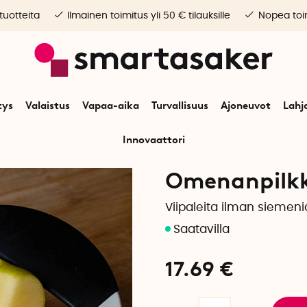
 tuotteita
Ilmainen toimitus yli 50 € tilauksille
Nopea toim
tys
Valaistus
Vapaa-aika
Turvallisuus
Ajoneuvot
Lahj
Innovaattori
Alkuun
Koti
Keittiötarvikkeet
Omenanpilkkoja
Omenanpilk
Viipaleita ilman siemeni
17.69
€