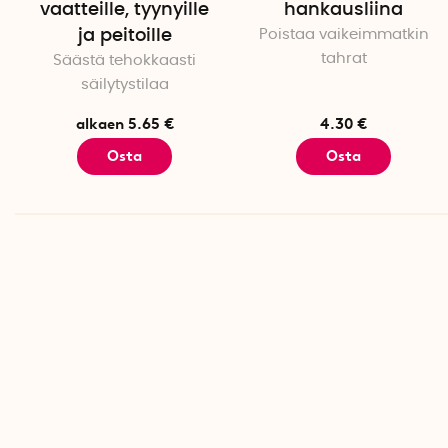
vaatteille, tyynyille
hankausliina
ja peitoille
Poistaa vaikeimmatkin
tahrat
Säästä tehokkaasti
säilytystilaa
alkaen 5.65 €
4.30 €
Osta
Osta