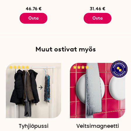
46.76 €
31.46 €
Osta
Osta
Muut ostivat myös
Tyhjiöpussi
Veitsimagneetti