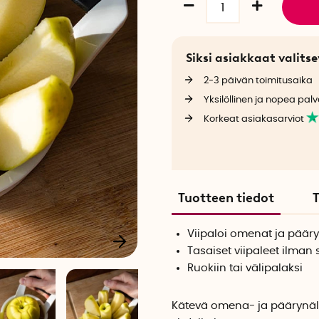
Siksi asiakkaat valit
2-3 päivän toimitusaika
Yksilöllinen ja nopea palv
Korkeat asiakasarviot
Tuotteen tiedot
T
Viipaloi omenat ja päär
Tasaiset viipaleet ilman
Ruokiin tai välipalaksi
Kätevä omena- ja päärynäle