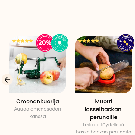
20%
Omenankuorija
Muotti
Auttaa omenasadon
Hasselbackan-
kanssa
perunoille
Leikkaa täydellisiä
hasselbackan perunoita