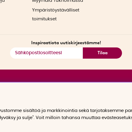
oja
Myymälä Tukholmassa
Ympäristöystävälliset
toimitukset
Inspiraatiota uutiskirjeestämme!
Tilaa
stomme sisältöä ja markkinointia sekä tarjotaksemme p
yväksy ja sulje". Voit milloin tahansa muuttaa evästeasetuk