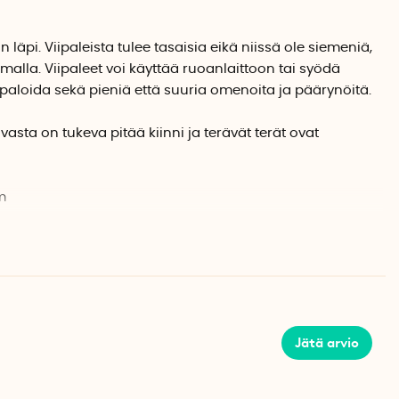
läpi. Viipaleista tulee tasaisia eikä niissä ole siemeniä,
alla. Viipaleet voi käyttää ruoanlaittoon tai syödä
 viipaloida sekä pieniä että suuria omenoita ja päärynöitä.
ta on tukeva pitää kiinni ja terävät terät ovat
m
Jätä arvio