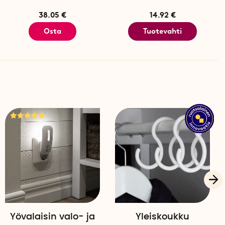
38.05 €
14.92 €
Osta
Tuotevahti
Yövalaisin valo- ja
Yleiskoukku