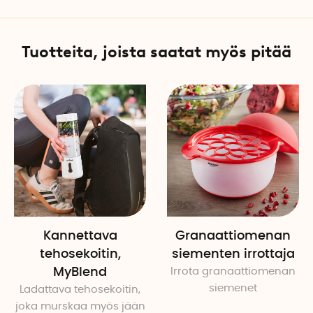
Tuotteita, joista saatat myös pitää
Kannettava
Granaattiomenan
tehosekoitin,
siementen irrottaja
MyBlend
Irrota granaattiomenan
siemenet
Ladattava tehosekoitin,
joka murskaa myös jään