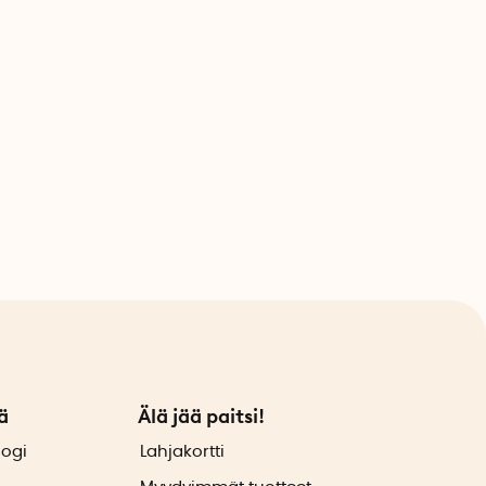
ä
Älä jää paitsi!
logi
Lahjakortti