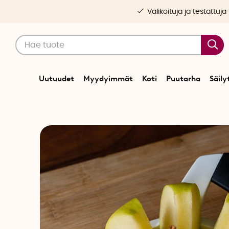
Valikoituja ja testattuja
Uutuudet
Myydyimmät
Koti
Puutarha
Säily