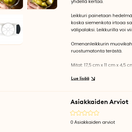
yhdellä kertaa.
Leikkuri painetaan hedelmän 
koska siemenkota irtoaa sam
välipalaksi. Leikkurilla voi
Omenanleikkurin muovikahvas
ruostumatonta terästä.
Mitat: 17,5 cm x 11 cm x 4,5 c
Asiakkaiden Arviot
0
Asiakkaiden arviot