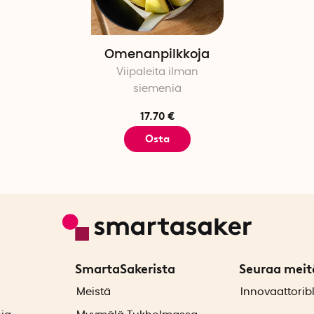
Omenanpilkkoja
Viipaleita ilman
siemeniä
17.70 €
Osta
SmartaSakerista
Seuraa meit
ä
Meistä
Innovaattorib