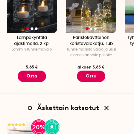
Lämpökynttilä
Paristokäyttöinen
Tyh
ajastimella, 2 kpl
koristevaloketju, Tub
ty
Lämmin tunnelmavalo
Tunnelmallista valoa ja uusi
elämä vanhalle pullolle
5.65 €
alkaen 5.65 €
Osta
Osta
Äskettain katsotut
20%