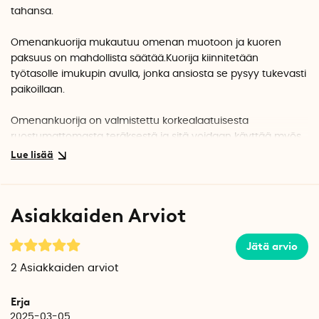
tahansa.
Omenankuorija mukautuu omenan muotoon ja kuoren
paksuus on mahdollista säätää.Kuorija kiinnitetään
työtasolle imukupin avulla, jonka ansiosta
se pysyy tukevasti
paikoillaan.
Omenankuorija on valmistettu korkealaatuisesta
ruostumattomasta teräksestä ja sitä voidaan käyttää myös
esimerkiksi perunoiden tai päärynöiden kuorimiseen.
Asiakkaiden Arviot
Jätä arvio
2
Asiakkaiden arviot
Erja
2025-03-05