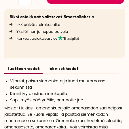
Siksi asiakkaat valitsevat SmartaSakerin
2-3 päivän toimitusaika
Yksilöllinen ja nopea palvelu
Korkeat asiakasarviot
Tuotteen tiedot
Tekniset tiedot
Viipaloi, poista siemenkota ja kuori muutamassa
sekunnissa
Kiinnittyy alustaan imukupilla
Sopii myös päärynöille, perunoille jne.
Moster Huldas -omenankuorijalla omenasadon saa helposti
jalostettua. Se
kuorii, viipaloi ja poistaa siemenkodan
muutamassa sekunnissa. Omenakakkua, hedelmäsalaattia,
omenasosetta, omenarenkaita... Voit valmistaa mitä