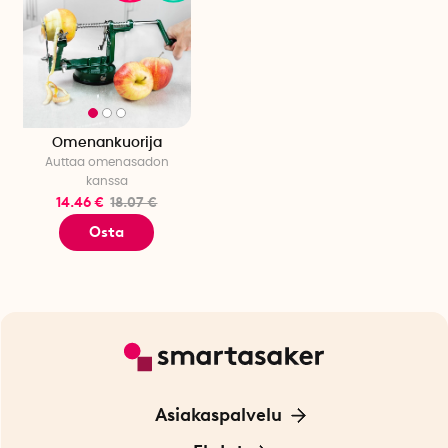
Omenankuorija
Auttaa omenasadon
kanssa
14.46 €
18.07 €
Osta
Asiakaspalvelu