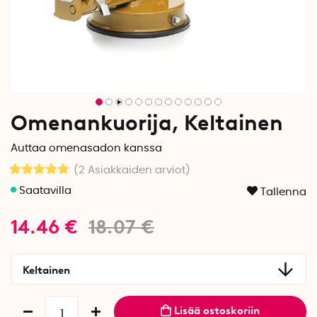
Omenankuorija, Keltainen
Auttaa omenasadon kanssa
(2
Asiakkaiden arviot
)
Tallenna
14.46
€
18.07
€
Keltainen
Lisää ostoskoriin