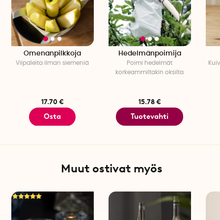
Omenanpilkkoja
Hedelmänpoimija
Viipaleita ilman siemeniä
Poimi hedelmät
Kui
korkeammiltakin oksilta
17.70 €
15.78 €
Osta
Tuotevahti
Muut ostivat myös