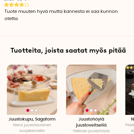
Tuote muuten hyvä mutta kannesta ei saa kunnon
otetta.
Tuotteita, joista saatat myös pitää
Juustokupu, Sagaform
Juustohöylä
N
Hieno juustolautanen
juustoveitsellä
Pitä
suojakannella
k
Ylellinen juustohöylä