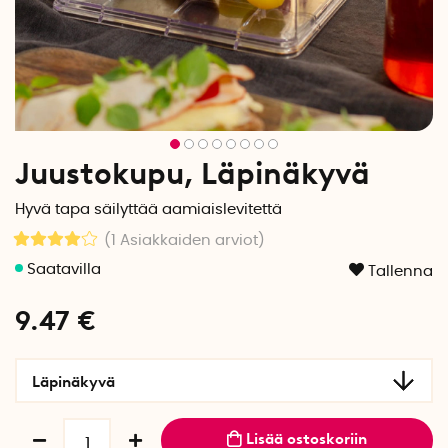
Juustokupu, Läpinäkyvä
Hyvä tapa säilyttää aamiaislevitettä
(1
Asiakkaiden arviot
)
Tallenna
9.47
€
Läpinäkyvä
Lisää ostoskoriin