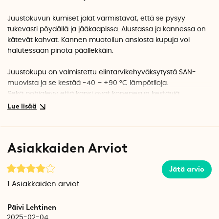
Juustokuvun kumiset jalat varmistavat, että se pysyy
tukevasti pöydällä ja jääkaapissa. Alustassa ja kannessa on
kätevät kahvat. Kannen muotoilun ansiosta kupuja voi
halutessaan pinota päällekkäin.
Juustokupu on valmistettu elintarvikehyväksytystä SAN-
muovista ja se kestää -40 – +90 °C lämpötiloja.
Sekä pohjalevy että kansi ovat konepesun kestäviä.
Valitse
valkoinen
tai
läpinäkyvä
pohjalevy. Kansi on
läpinäkyvä molemmissa malleissa.
Asiakkaiden Arviot
Sisämitat: Pituus 20 cm x leveys 15 cm x korkeus 8 cm.
Ulkomitat: Pituus 24 cm x leveys 16,5 cm x korkeus 10,5 cm.
Jätä arvio
Materiaali: Elintarvikehyväksytty SAN-muovi
Juustokuvun valmistaa Nordiska Plast AB Gislavedissa,
1
Asiakkaiden arviot
Ruotsissa.
Päivi Lehtinen
2025-02-04