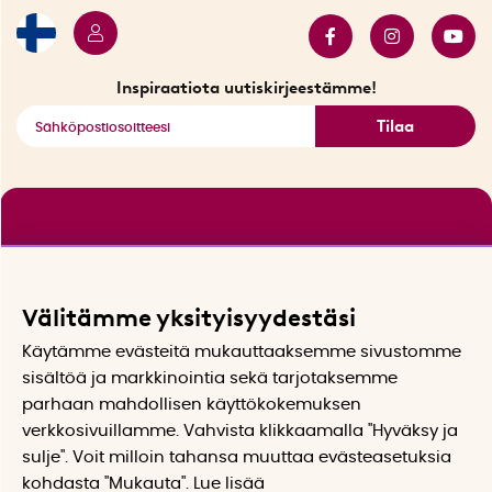
Myydyimmät tuotteet
Tarjouskulma
Katso kaikki älykkäät tuotteet
Inspiraatiota uutiskirjeestämme!
Tilaa
Välitämme yksityisyydestäsi
Käytämme evästeitä mukauttaaksemme sivustomme
sisältöä ja markkinointia sekä tarjotaksemme
parhaan mahdollisen käyttökokemuksen
verkkosivuillamme. Vahvista klikkaamalla "Hyväksy ja
sulje". Voit milloin tahansa muuttaa evästeasetuksia
kohdasta "Mukauta". Lue lisää