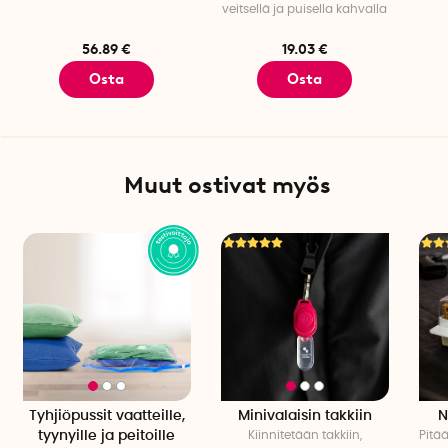
veitsellä ja puisella kahvalla
56.89 €
19.03 €
Osta
Osta
Muut ostivat myös
Tyhjiöpussit vaatteille,
Minivalaisin takkiin
N
tyynyille ja peitoille
Kiinnitetään takkiin,
Pitä