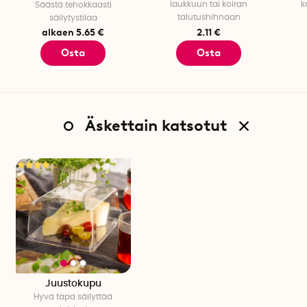
laukkuun tai koiran
k
Säästä tehokkaasti
talutushihnaan
säilytystilaa
alkaen 5.65 €
2.11 €
Osta
Osta
Äskettain katsotut
Juustokupu
Hyvä tapa säilyttää