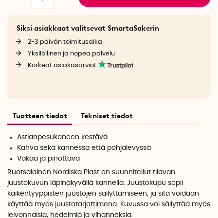
Siksi asiakkaat valitsevat SmartaSakerin
2-3 päivän toimitusaika
Yksilöllinen ja nopea palvelu
Korkeat asiakasarviot
Tuotteen tiedot
Tekniset tiedot
Astianpesukoneen kestävä
Kahva sekä kannessa että pohjalevyssä
Vakaa ja pinottava
Ruotsalainen Nordiska Plast on suunnitellut tilavan
juustokuvun läpinäkyvällä kannella. Juustokupu sopii
kaikentyyppisten juustojen säilyttämiseen, ja sitä voidaan
käyttää myös juustotarjottimena. Kuvussa voi säilyttää myös
leivonnaisia, hedelmiä ja vihanneksia.