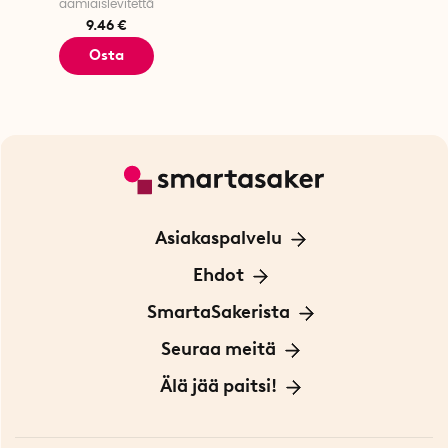
aamiaislevitettä
9.46 €
Osta
Asiakaspalvelu
Ota yhteyttä
Ehdot
Tietoa evästeistä
SmartaSakerista
Yksityisyydensuoja
Meistä
Seuraa meitä
Sopimusehdot
Myymälä Tukholmassa
Innovaattoriblogi
Älä jää paitsi!
Ympäristöystävälliset toimitukset
Lahjakortti