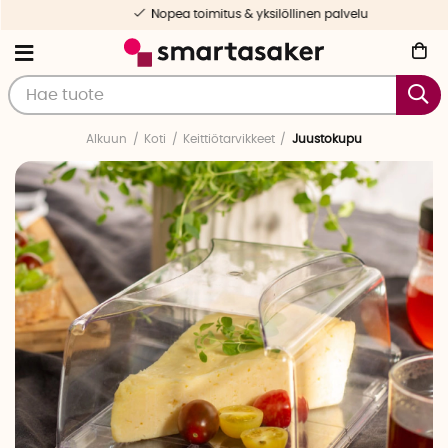
Nopea toimitus & yksilöllinen palvelu
Alkuun
Koti
Keittiötarvikkeet
Juustokupu