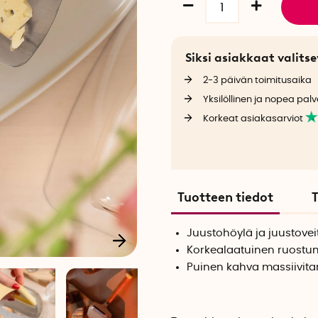
Siksi asiakkaat valit
2-3 päivän toimitusaika
Yksilöllinen ja nopea palv
Korkeat asiakasarviot
Tuotteen tiedot
T
Juustohöylä ja juustovei
Korkealaatuinen ruostum
Puinen kahva massiivi