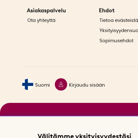
Asiakaspalvelu
Ehdot
Ota yhteyttä
Tietoa evästeist
Yksityisyydensu
Sopimusehdot
Suomi
Kirjaudu sisään
Välitämme yksityisyydestäsi