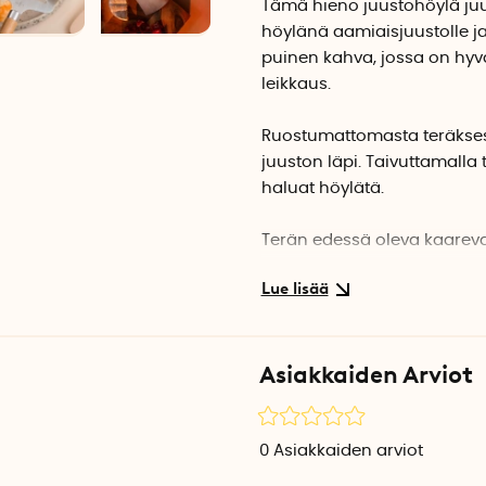
Tämä hieno juustohöylä juus
höylänä aamiaisjuustolle ja
puinen kahva, jossa on hyvä 
leikkaus.
Ruostumattomasta teräksest
juuston läpi. Taivuttamalla
haluat höylätä.
Terän edessä oleva kaareva
juustoveitsenä sekä pehmeill
parmesaanijuustojen suuret, 
mutta muut juustot voidaan 
Asiakkaiden Arviot
Kaunis puinen kahva on val
ylellisen tuntuman. Suosit
puuöljyllä, joka on hyväksyt
0
Asiakkaiden arviot
Juustohöylä Naturen valmi