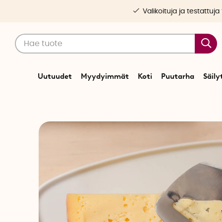
Valikoituja ja testattuja
Uutuudet
Myydyimmät
Koti
Puutarha
Säily