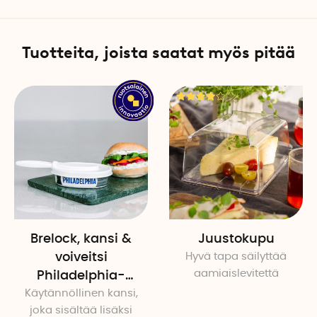
Mitat: 23 cm x 8,5 cm
Materiaali: Tammi, ruostum
Tuotteita, joista saatat myös pitää
Juustohöylä on pestävä käs
Brelock, kansi &
Juustokupu
voiveitsi
Hyvä tapa säilyttää
aamiaislevitettä
Philadelphia-
Käytännöllinen kansi
tuorejuustolle
,
joka sisältää lisäksi