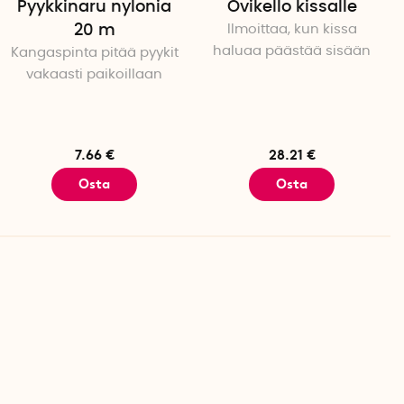
Pyykkinaru nylonia
Ovikello kissalle
20 m
Ilmoittaa, kun kissa
haluaa päästää sisään
Kangaspinta pitää pyykit
vakaasti paikoillaan
7.66 €
28.21 €
Osta
Osta