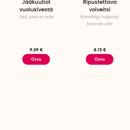
Jääkuutiot
Ripustettava
vuolukivestä
voiveitsi
Jää, joka ei sula
Kiinnittyy helposti
kannen alle
9.09 €
8.13 €
Osta
Osta