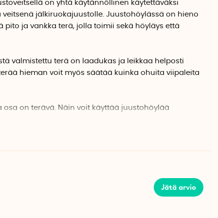
toveitsellä on yhtä käytännöllinen käytettäväksi
 veitsenä jälkiruokajuustolle. Juustohöylässä on hieno
pito ja vankka terä, jolla toimii sekä höyläys että
ä valmistettu terä on laadukas ja leikkaa helposti
 terää hieman voit myös säätää kuinka ohuita viipaleita
 osa on terävä. Näin voit käyttää juustohöylää
e että koville juustoille. Hyvin ikääntyneiden
kovat palat on ehkä leikattava tavallisella veitsellä,
leikata pienemmiksi paloiksi.
mistettu massiivitammesta ja antaa juustohöylälle
telemme öljyämään kahvan säännöllisin väliajoin
Jätä arvio
ty käyttöön elintarvikkeiden kanssa.
staa ruotsalainen Sagaform.