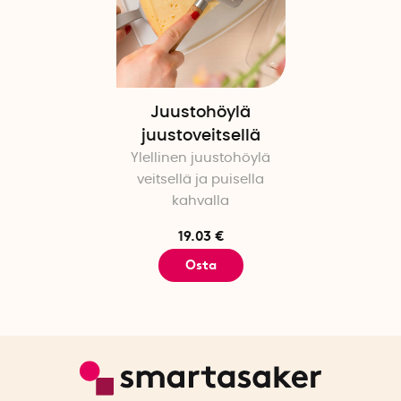
Juustohöylä
juustoveitsellä
Ylellinen juustohöylä
veitsellä ja puisella
kahvalla
19.03 €
Osta