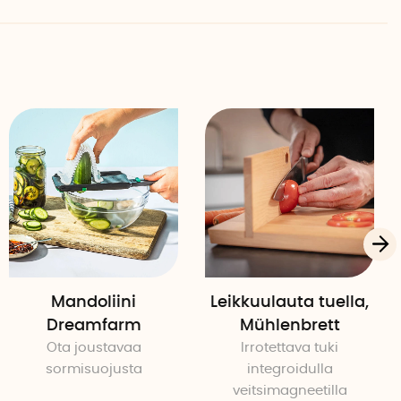
aton teräs
in.
Mandoliini
Leikkuulauta tuella,
Dreamfarm
Mühlenbrett
Ota joustavaa
Irrotettava tuki
sormisuojusta
integroidulla
veitsimagneetilla