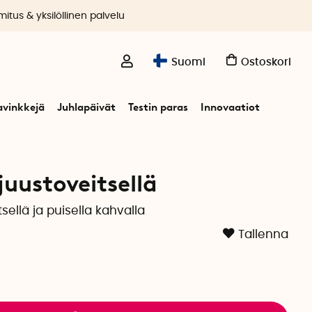
itus & yksilöllinen palvelu
Suomi
Ostoskori
avinkkejä
Juhlapäivät
Testin paras
Innovaatiot
juustoveitsellä
sellä ja puisella kahvalla
Tallenna