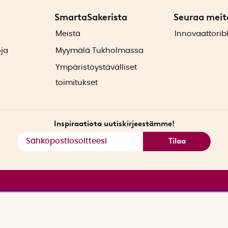
SmartaSakerista
Seuraa meit
ä
Meistä
Innovaattorib
oja
Myymälä Tukholmassa
Ympäristöystävälliset
toimitukset
Inspiraatiota uutiskirjeestämme!
Tilaa