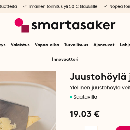
 tuotteita
Ilmainen toimitus yli 50 € tilauksille
Nopea toim
tys
Valaistus
Vapaa-aika
Turvallisuus
Ajoneuvot
Lahj
Innovaattori
Alkuun
Koti
Keittiötarvikkeet
Juustohöylä juustoveitsellä
Juustohöylä 
Ylellinen juustohöylä veit
19.03
€