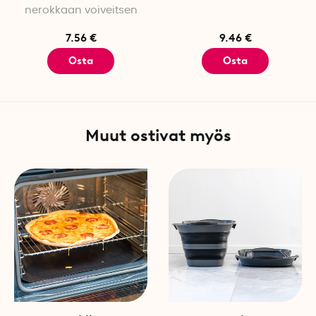
nerokkaan voiveitsen
7.56 €
9.46 €
Osta
Osta
Muut ostivat myös