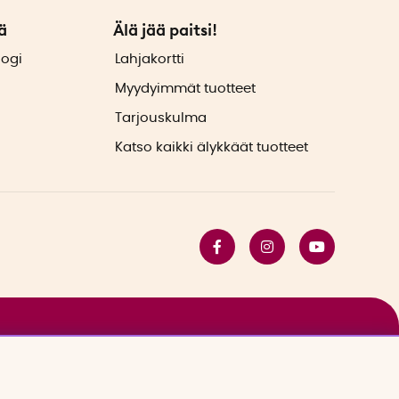
ä
Älä jää paitsi!
logi
Lahjakortti
Myydyimmät tuotteet
Tarjouskulma
Katso kaikki älykkäät tuotteet