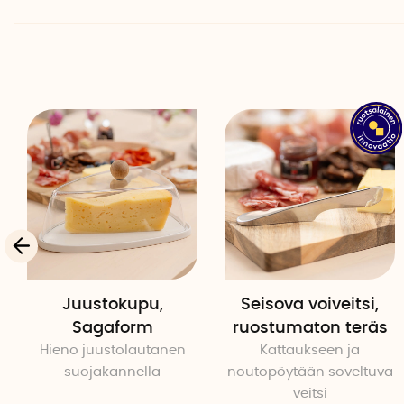
Juustokupu,
Seisova voiveitsi,
Sagaform
ruostumaton teräs
Hieno juustolautanen
Kattaukseen ja
suojakannella
noutopöytään soveltuva
veitsi