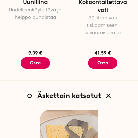
Uuniliina
Kokoontaitettava
Uudelleenkäytettävä ja
vati
helppo puhdistaa
30 litran vati
tiskaamiseen,
siivoamiseen ja
pyykinpesuun
9.09 €
41.59 €
Osta
Osta
Äskettain katsotut