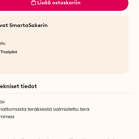
Lisää ostoskoriin
sevat SmartaSakerin
elu
ekniset tiedot
tsi
attomasta teräksestä valmistettu terä
tammea