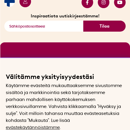
Tarjouskulma
Katso kaikki älykkäät tuotteet
Inspiraatiota uutiskirjeestämme!
Tilaa
Välitämme yksityisyydestäsi
Käytämme evästeitä mukauttaaksemme sivustomme
sisältöä ja markkinointia sekä tarjotaksemme
parhaan mahdollisen käyttökokemuksen
verkkosivuillamme. Vahvista klikkaamalla "Hyväksy ja
sulje". Voit milloin tahansa muuttaa evästeasetuksia
kohdasta "Mukauta". Lue lisää
evästekäytännöistämme
.