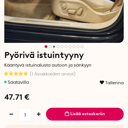
Pyörivä istuintyyny
Kääntyvä istuinalusta autoon ja sänkyyn
(1
Asiakkaiden arviot
)
Tallenna
47.71
€
Lisää ostoskoriin