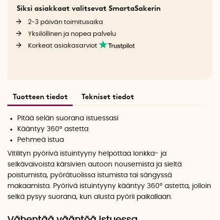
Siksi asiakkaat valitsevat SmartaSakerin
2-3 päivän toimitusaika
Yksilöllinen ja nopea palvelu
Korkeat asiakasarviot
Tuotteen tiedot
Tekniset tiedot
Pitää selän suorana istuessasi
Kääntyy 360° astetta
Pehmeä istua
Vitilityn pyörivä istuintyyny helpottaa lonkka- ja
selkävaivoista kärsivien autoon nousemista ja sieltä
poistumista, pyörätuolissa istumista tai sängyssä
makaamista. Pyörivä istuintyyny kääntyy 360° astetta, jolloin
selkä pysyy suorana, kun alusta pyörii paikallaan.