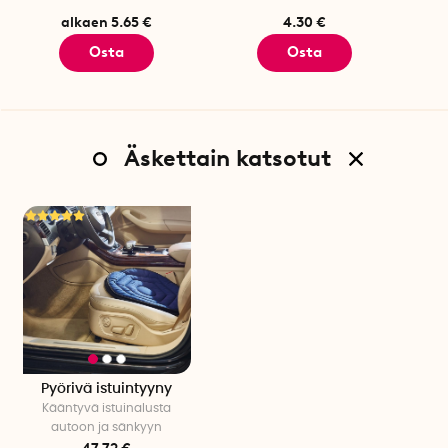
alkaen 5.65 €
4.30 €
Osta
Osta
Äskettain katsotut
Pyörivä istuintyyny
Kääntyvä istuinalusta
autoon ja sänkyyn