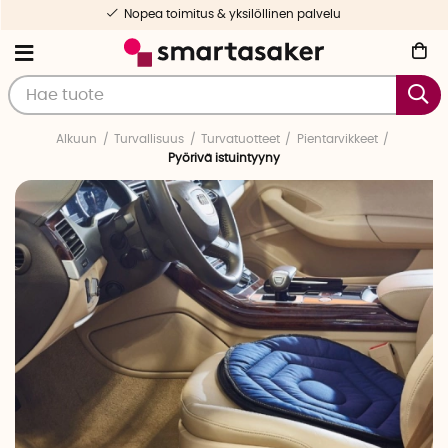
Nopea toimitus & yksilöllinen palvelu
Alkuun
Turvallisuus
Turvatuotteet
Pientarvikkeet
Pyörivä istuintyyny