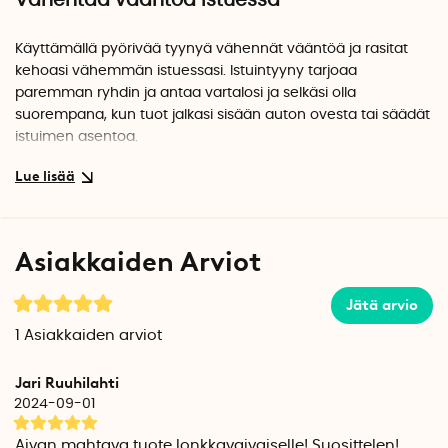
Vähentää vääntöä istuessa
Käyttämällä pyörivää tyynyä vähennät vääntöä ja rasitat
kehoasi vähemmän istuessasi. Istuintyyny tarjoaa
paremman ryhdin ja antaa vartalosi ja selkäsi olla
suorempana, kun tuot jalkasi sisään auton ovesta tai säädät
istuimen asentoa.
Sopii autoon, pyörätuoliin ja sänkyyn
Pehmeän istuintyynyn halkaisija on 44 cm, siinä on
Asiakkaiden Arviot
kumipintainen alapuoli ja se on vakaa kaikilla pinnoilla.
Kääntyvä tyyny sopii käytettäväksi autossa, keittiön tuolissa
ja pyörätuolissa. Voit käyttää istuintyynyä myös sängyssä
Jätä arvio
helpottamaan ylösnousua ja makuulle menoa.
1
Asiakkaiden arviot
Hoito-ohjeet
Jari Ruuhilahti
2024-09-01
Istuintyyny tulee puhdistaa vain kostealla liinalla. Voit irrottaa
kaksi osaa toisistaan, jolloin puhdistaminen ja imurointi
Aivan mahtava tuote lonkkavaivaiselle! Suosittelen!