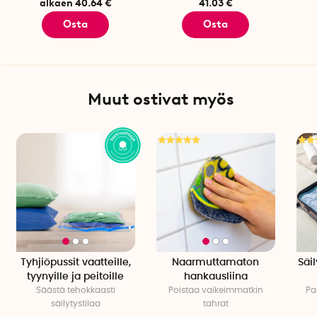
alkaen 40.64 €
41.03 €
Osta
Osta
Muut ostivat myös
Tyhjiöpussit vaatteille,
Naarmuttamaton
Säi
tyynyille ja peitoille
hankausliina
Säästä tehokkaasti
Poistaa vaikeimmatkin
Pa
säilytystilaa
tahrat