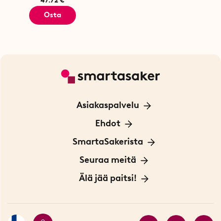
47.72 €
Osta
Asiakaspalvelu
Ota yhteyttä
Ehdot
Tietoa evästeistä
SmartaSakerista
Yksityisyydensuoja
Meistä
Seuraa meitä
Sopimusehdot
Myymälä Tukholmassa
Innovaattoriblogi
Älä jää paitsi!
Ympäristöystävälliset toimitukset
Lahjakortti
Myydyimmät tuotteet