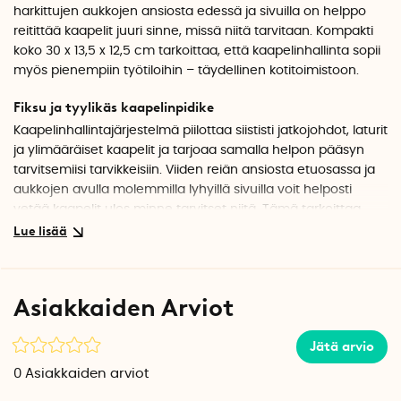
harkittujen aukkojen ansiosta edessä ja sivuilla on helppo
reitittää kaapelit juuri sinne, missä niitä tarvitaan. Kompakti
koko 30 x 13,5 x 12,5 cm tarkoittaa, että kaapelinhallinta sopii
myös pienempiin työtiloihin – täydellinen kotitoimistoon.
Fiksu ja tyylikäs kaapelinpidike
Kaapelinhallintajärjestelmä piilottaa siististi jatkojohdot, laturit
ja ylimääräiset kaapelit ja tarjoaa samalla helpon pääsyn
tarvitsemiisi tarvikkeisiin. Viiden reiän ansiosta etuosassa ja
aukkojen avulla molemmilla lyhyillä sivuilla voit helposti
vetää kaapelit ulos minne tarvitset niitä. Tämä tarkoittaa,
että sinun ei tarvitse huolehtia sotkeutuneista kaapeleista ja
voit helposti liittää latureita, näyttöjä ja muita laitteita.
Kaapelinhallinta on erityisen hyödyllinen, jos työpöydälläsi
on useita laitteita samanaikaisesti.
Asiakkaiden Arviot
Tuuletus, joka suojaa elektroniikkaasi
Jätä arvio
Hyvä ilmanvaihto on tärkeää ylikuumenemisen estämiseksi,
erityisesti jos käytät latureita tai sovittimia, jotka tuottavat
0
Asiakkaiden arviot
lämpöä. Tässä johdonpidikkeessä on useita aukkoja, jotka