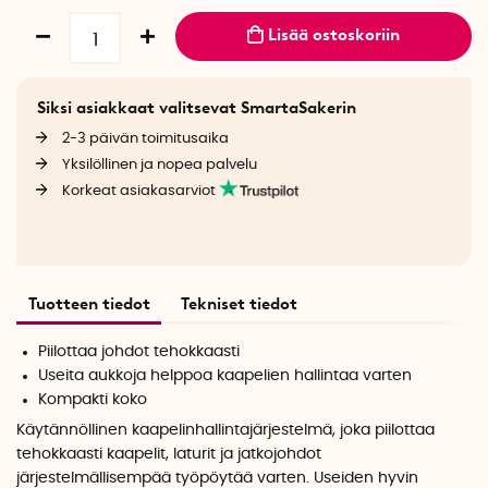
Lisää ostoskoriin
Siksi asiakkaat valitsevat SmartaSakerin
2-3 päivän toimitusaika
Yksilöllinen ja nopea palvelu
Korkeat asiakasarviot
Tuotteen tiedot
Tekniset tiedot
Piilottaa johdot tehokkaasti
Useita aukkoja helppoa kaapelien hallintaa varten
Kompakti koko
Käytännöllinen kaapelinhallintajärjestelmä, joka piilottaa
tehokkaasti kaapelit, laturit ja jatkojohdot
järjestelmällisempää työpöytää varten. Useiden hyvin