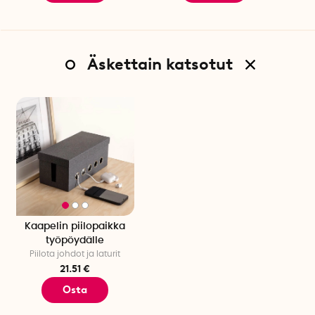
Äskettain katsotut
Kaapelin piilopaikka
työpöydälle
Piilota johdot ja laturit
21.51 €
Osta