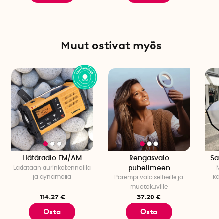
Muut ostivat myös
Hätäradio FM/AM
Rengasvalo
Sa
Ladataan aurinkokennoilla
puhelimeen
ja dynamolla
kä
Parempi valo selfieille ja
muotokuville
114.27 €
37.20 €
Osta
Osta