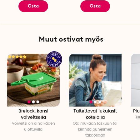
Osta
Osta
Muut ostivat myös
Brelock, kansi
Taitettavat lukulasit
Plu
voiveitsellä
kotelolla
Ki
Voiveitsi on aina käden
Ota mukaan taskuun tai
ulottuvilla
kiinnitä puhelimen
takaosaan