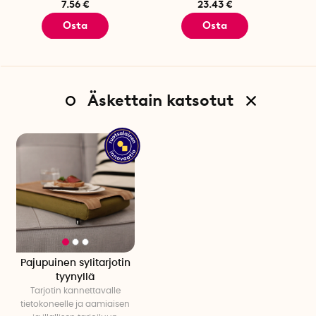
7.56 €
23.43 €
Osta
Osta
Äskettain katsotut
Pajupuinen sylitarjotin
tyynyllä
Tarjotin kannettavalle
tietokoneelle ja aamiaisen