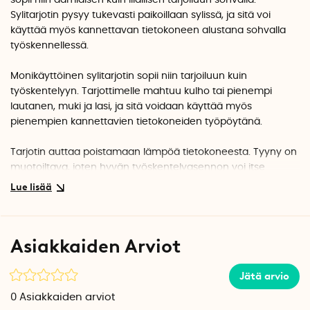
sopii niin aamiaisen kuin illallisen tarjoiluun sohvalla.
Sylitarjotin pysyy tukevasti paikoillaan sylissä, ja sitä voi
käyttää myös kannettavan tietokoneen alustana sohvalla
työskennellessä.
Monikäyttöinen sylitarjotin sopii niin tarjoiluun kuin
työskentelyyn. Tarjottimelle mahtuu kulho tai pienempi
lautanen, muki ja lasi, ja sitä voidaan käyttää myös
pienempien kannettavien tietokoneiden työpöytänä.
Tarjotin auttaa poistamaan lämpöä tietokoneesta. Tyyny on
muotoiltava, joten hyvän työskentelyasennon voi itse
määritellä. Lapset voivat käyttää sylitarjotinta alustana, kun
he piirtävät tai lukevat.
Sylitarjotin on valmistettu pajupuusta. Hiekan- ja
Asiakkaiden Arviot
oliivinväriset tarjottimet on lakattu. Valkoinen tarjotin on
valkoiseksi petsattu. Irrotettava tyynynpäällinen on 100 %
puuvillaa ja se voidaan pestä 30°C:ssa.
Jätä arvio
0
Asiakkaiden arviot
Mitat: 43 cm x 23 cm x 6,5 cm