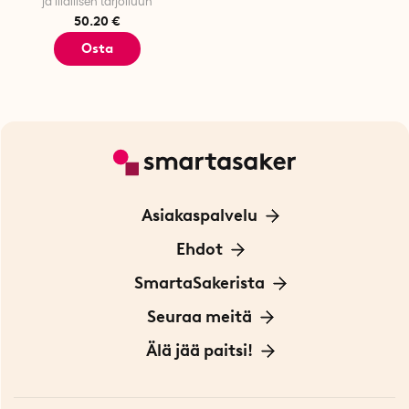
ja illallisen tarjoiluun
50.20 €
Osta
Asiakaspalvelu
Ota yhteyttä
Ehdot
Tietoa evästeistä
SmartaSakerista
Yksityisyydensuoja
Meistä
Seuraa meitä
Sopimusehdot
Myymälä Tukholmassa
Innovaattoriblogi
Älä jää paitsi!
Ympäristöystävälliset toimitukset
Lahjakortti