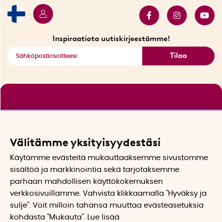
Myydyimmät tuotteet
Tarjouskulma
Katso kaikki älykkäät tuotteet
Inspiraatiota uutiskirjeestämme!
Tilaa
Välitämme yksityisyydestäsi
Käytämme evästeitä mukauttaaksemme sivustomme
sisältöä ja markkinointia sekä tarjotaksemme
parhaan mahdollisen käyttökokemuksen
verkkosivuillamme. Vahvista klikkaamalla "Hyväksy ja
sulje". Voit milloin tahansa muuttaa evästeasetuksia
kohdasta "Mukauta". Lue lisää