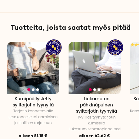
Materiaali: Tarjotin pajupuusta, tyyny 100 % puuvillaa
Huom. Sylitarjottimen reunoissa on uurteet.
Tuotteita, joista saatat myös pitää
Kumipäällystetty
Liukumaton
Sä
sylitarjotin tyynyllä
pähkinäpuinen
Tarjotin kannettavalle
sylitarjotin tyynyllä
Käte
tietokoneelle tai aamiaisen
Tyylikäs tyynytarjotin
ja illallisen tarjoiluun
kumisella
liukastumisenestopinnoitteella
alkaen 51.15 €
alkaen 62.62 €