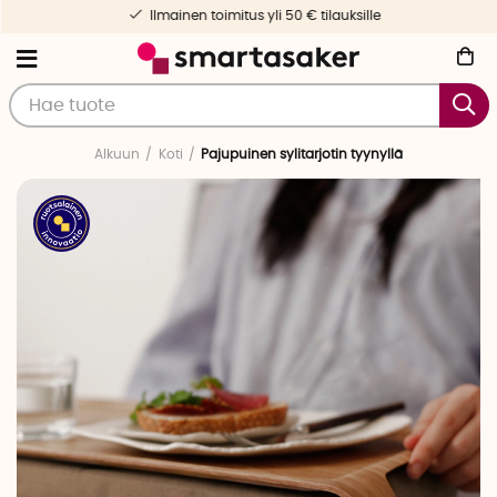
Ilmainen toimitus yli 50 € tilauksille
Alkuun
Koti
Pajupuinen sylitarjotin tyynyllä