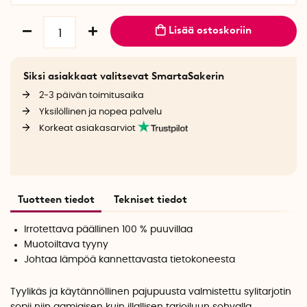
Lisää ostoskoriin
Siksi asiakkaat valitsevat SmartaSakerin
2-3 päivän toimitusaika
Yksilöllinen ja nopea palvelu
Korkeat asiakasarviot
Tuotteen tiedot
Tekniset tiedot
Irrotettava päällinen 100 % puuvillaa
Muotoiltava tyyny
Johtaa lämpöä kannettavasta tietokoneesta
Tyylikäs ja käytännöllinen pajupuusta valmistettu sylitarjotin