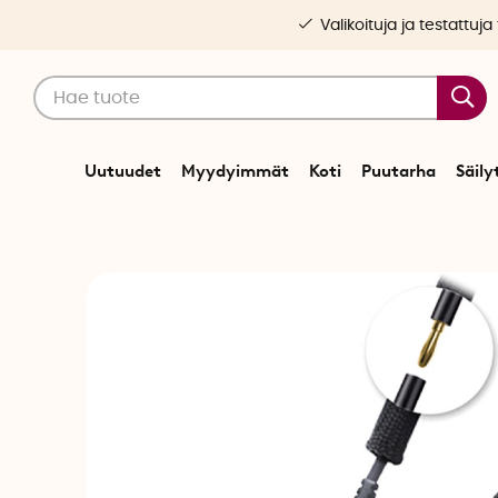
Valikoituja ja testattuja
Uutuudet
Myydyimmät
Koti
Puutarha
Säily
Alku