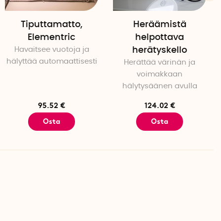
Tiputtamatto,
Heräämistä
Elementric
helpottava
Havaitsee vuotoja ja
herätyskello
hälyttää automaattisesti
Herättää värinän ja
voimakkaan
hälytysäänen avulla
95.52 €
124.02 €
Osta
Osta