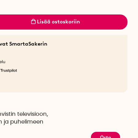
Lisää ostoskoriin
sevat SmartaSakerin
elu
istin televisioon,
n ja puhelimeen
Osta