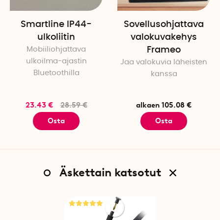
Smartline IP44-
Sovellusohjattava
ulkoliitin
valokuvakehys
Mobiiliohjattava
Frameo
ulkoilma-ajastin
Jaa valokuvia läheisten
Bluetoothilla
kanssa
23.43 €
28.59 €
alkaen 105.08 €
Osta
Osta
Äskettain katsotut