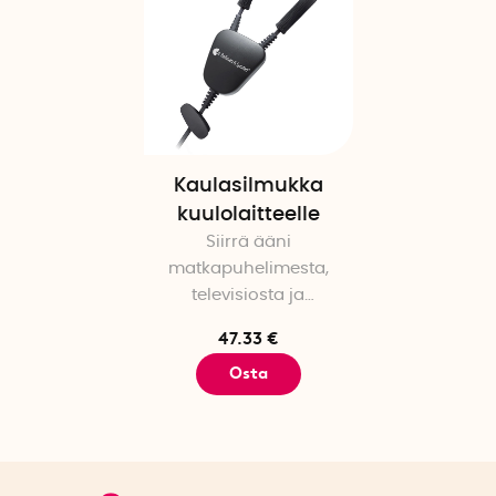
Kaulasilmukka
kuulolaitteelle
Siirrä ääni
matkapuhelimesta,
televisiosta ja
tietokoneesta
47.33 €
kuulolaitteeseen
Osta