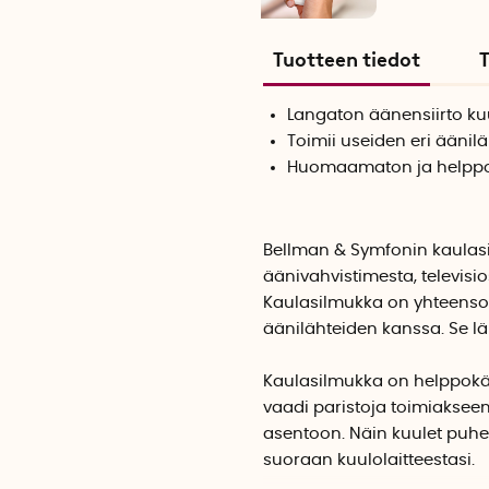
Tuotteen tiedot
T
Langaton äänensiirto kuu
Toimii useiden eri äänil
Huomaamaton ja helppo
Bellman & Symfonin kaulasi
äänivahvistimesta, televisio
Kaulasilmukka on yhteensop
äänilähteiden kanssa. Se lä
Kaulasilmukka on helppokäy
vaadi paristoja toimiakseen.
asentoon. Näin kuulet puhe
suoraan kuulolaitteestasi.