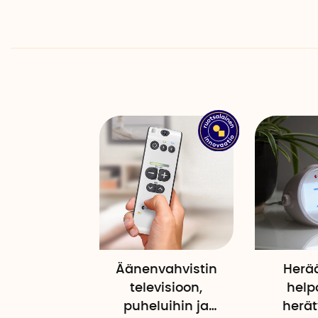
Äänenvahvistin
Herä
televisioon,
help
puheluihin ja
herät