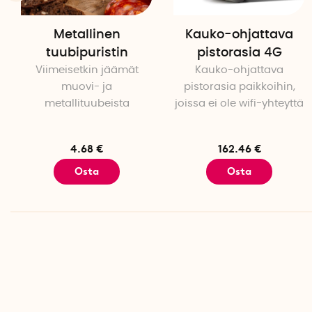
Metallinen
Kauko-ohjattava
tuubipuristin
pistorasia 4G
Viimeisetkin jäämät
Kauko-ohjattava
muovi- ja
pistorasia paikkoihin,
metallituubeista
joissa ei ole wifi-yhteyttä
4.68 €
162.46 €
Osta
Osta