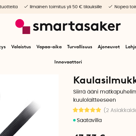
 tuotteita
Ilmainen toimitus yli 50 € tilauksille
Nopea toim
tys
Valaistus
Vapaa-aika
Turvallisuus
Ajoneuvot
Lahj
Innovaattori
un
Turvallisuus
Turvatuotteet
Pientarvikkeet
Kaulasilmukka kuulolait
Kaulasilmukk
Siirrä ääni matkapuhelim
kuulolaitteeseen
(2
Asiakkaid