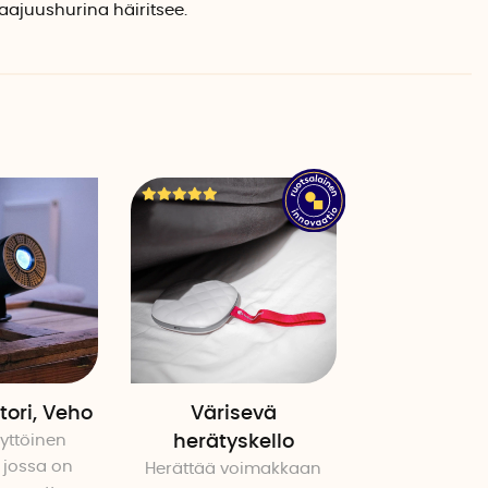
ukan sekä kuvitetun englanninkielisen käyttöohjeen.
aajuushurina häiritsee.
tori, Veho
Värisevä
yttöinen
herätyskello
, jossa on
Herättää voimakkaan