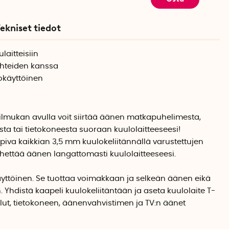
ekniset tiedot
laitteisiin
ähteiden kanssa
käyttöinen
lmukan avulla voit siirtää äänen matkapuhelimesta,
sta tai tietokoneesta suoraan kuulolaitteeseesi!
iva kaikkian 3,5 mm kuulokeliitännällä varustettujen
hettää äänen langattomasti kuulolaitteeseesi.
ttöinen. Se tuottaa voimakkaan ja selkeän äänen eikä
 Yhdistä kaapeli kuulokeliitäntään ja aseta kuulolaite T-
lut, tietokoneen, äänenvahvistimen ja TV:n äänet