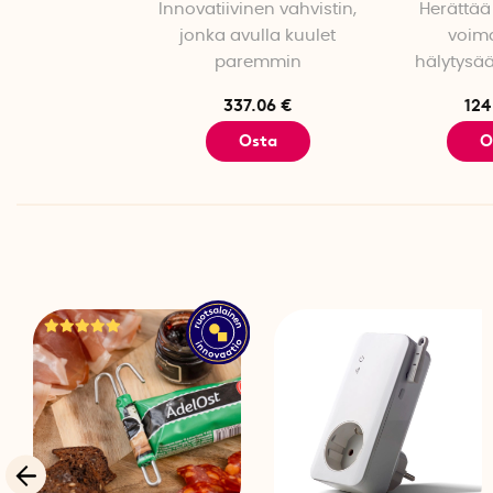
Innovatiivinen vahvistin,
puhelimeen
Herättää
jonka avulla kuulet
voim
paremmin
hälytysä
337.06 €
124
Osta
O