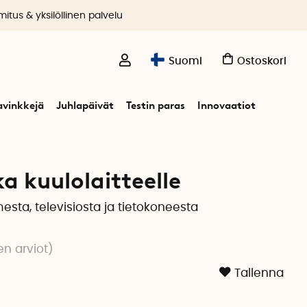
itus & yksilöllinen palvelu
Suomi
Ostoskori
avinkkejä
Juhlapäivät
Testin paras
Innovaatiot
teelle
a kuulolaitteelle
esta, televisiosta ja tietokoneesta
en arviot
)
Tallenna