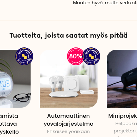
Pakkaus sisältää kaulasilm
Muuten hyvä, mutta verkkot
Tuotteita, joista saatat myös pitää
80%
ämistä
Automaattinen
Miniprojek
ottava
yövalojärjestelmä
Helppokä
projektori
yskello
Ehkäisee yöaikaan