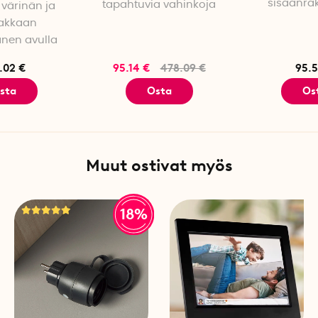
sisäänra
tapahtuvia vahinkoja
 värinän ja
Andro
akkaan
änen avulla
.02 €
95.14 €
478.09 €
95.5
sta
Osta
Os
Muut ostivat myös
18%