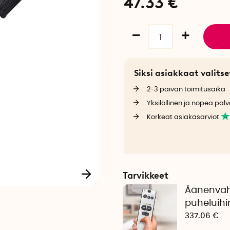
47.33
€
Siksi asiakkaat valit
2-3 päivän toimitusaika
Yksilöllinen ja nopea palv
Korkeat asiakasarviot
Tarvikkeet
Äänenvahv
puheluihi
337.06 €