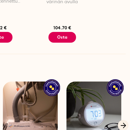
kennettu
värinän avulla
id TV
2 €
104.70 €
ta
Osta