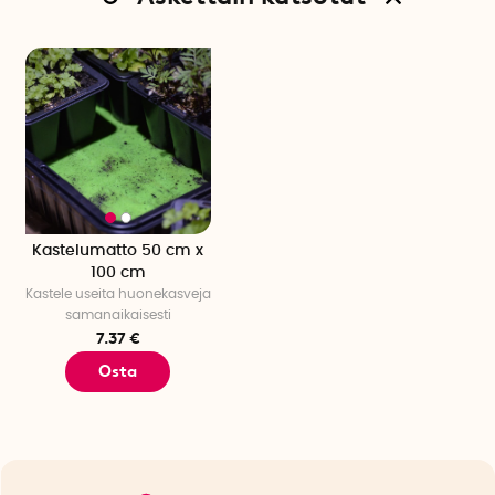
Kastelumatto 50 cm x
100 cm
Kastele useita huonekasveja
samanaikaisesti
7.37 €
Osta