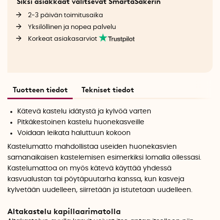
Siksi asiakkaat valitsevat SmartaSakerin
2-3 päivän toimitusaika
Yksilöllinen ja nopea palvelu
Korkeat asiakasarviot
Tuotteen tiedot
Tekniset tiedot
Kätevä kastelu idätystä ja kylvöä varten
Pitkäkestoinen kastelu huonekasveille
Voidaan leikata haluttuun kokoon
Kastelumatto mahdollistaa useiden huonekasvien
samanaikaisen kastelemisen esimerkiksi lomalla ollessasi.
Kastelumattoa on myös kätevä käyttää yhdessä
kasvualustan tai pöytäpuutarha kanssa, kun kasveja
kylvetään uudelleen, siirretään ja istutetaan uudelleen.
Altakastelu kapillaarimatolla