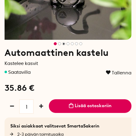
Automaattinen kastelu
Kastelee kasvit
Tallenna
35.86
€
Lisää ostoskoriin
Siksi asiakkaat valitsevat SmartaSakerin
2-3 päivän toimitusaika