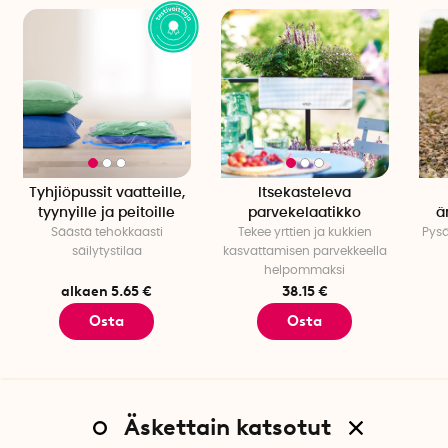
Tyhjiöpussit vaatteille,
Itsekasteleva
tyynyille ja peitoille
parvekelaatikko
ä
Säästä tehokkaasti
Tekee yrttien ja kukkien
Pysä
säilytystilaa
kasvattamisen parvekkeella
helpommaksi
alkaen 5.65 €
38.15 €
Osta
Osta
Äskettain katsotut