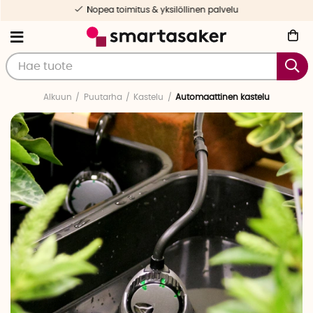
Nopea toimitus & yksilöllinen palvelu
Alkuun
Puutarha
Kastelu
Automaattinen kastelu