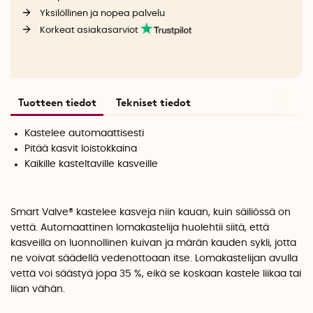
Yksilöllinen ja nopea palvelu
Korkeat asiakasarviot
Tuotteen tiedot
Tekniset tiedot
Kastelee automaattisesti
Pitää kasvit loistokkaina
Kaikille kasteltaville kasveille
Smart Valve® kastelee kasveja niin kauan, kuin säiliössä on
vettä. Automaattinen lomakastelija huolehtii siitä, että
kasveilla on luonnollinen kuivan ja märän kauden sykli, jotta
ne voivat säädellä vedenottoaan itse. Lomakastelijan avulla
vettä voi säästyä jopa 35 %, eikä se koskaan kastele liikaa tai
liian vähän.