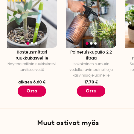
Kosteusmittari
Paineruiskupullo 2,2
ruukkukasveille
litraa
Näyttää milloin ruukkukasvi
Isokokoinen sumutin
Su
tarvitsee vettä
vedelle, ravintoaineille ja
r
kasvinsuojeluaineille
alkaen 6.60 €
17.70 €
Osta
Osta
Muut ostivat myös