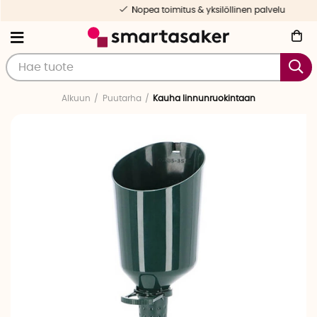
Nopea toimitus & yksilöllinen palvelu
Alkuun
Puutarha
Kauha linnunruokintaan