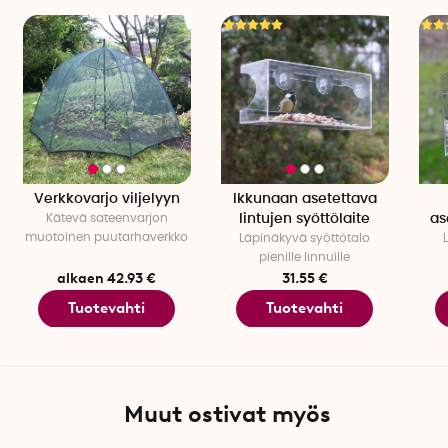
Pituus: 13,6 cm
Leveys: 10,7 cm
Korkeus: 27 cm
Määrä per pakkaus: 1
Verkkovarjo viljelyyn
Ikkunaan asetettava
Kätevä sateenvarjon
lintujen syöttölaite
as
muotoinen puutarhaverkko
Läpinäkyvä syöttötalo
pienille linnuille
alkaen 42.93 €
31.55 €
Tuotevahti
Tuotevahti
Muut ostivat myös