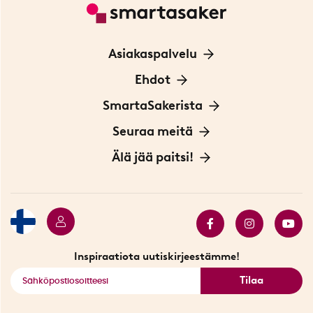
Asiakaspalvelu
Ota yhteyttä
Ehdot
Tietoa evästeistä
SmartaSakerista
Yksityisyydensuoja
Meistä
Seuraa meitä
Sopimusehdot
Myymälä Tukholmassa
Innovaattoriblogi
Älä jää paitsi!
Ympäristöystävälliset toimitukset
Lahjakortti
Myydyimmät tuotteet
Tarjouskulma
Katso kaikki älykkäät tuotteet
Inspiraatiota uutiskirjeestämme!
Tilaa