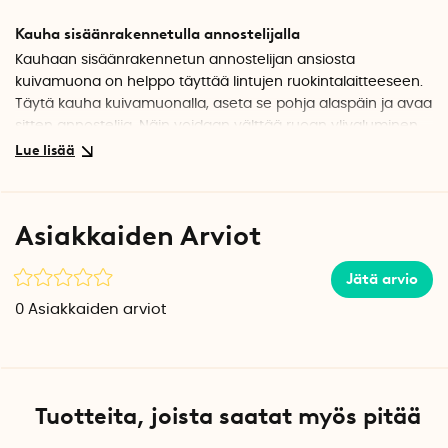
Kauha sisäänrakennetulla annostelijalla
Kauhaan sisäänrakennetun annostelijan ansiosta
kuivamuona on helppo täyttää lintujen ruokintalaitteeseen.
Täytä kauha kuivamuonalla, aseta se pohja alaspäin ja avaa
sitten annostelija. Näin voidaan välttää ruoan ylivaluminen
ja mahdollistaa tarkka annostelu. Nauti lintujen vierailusta
hieman pidempään.
Sopii erityyppisille linnunruoille
Asiakkaiden Arviot
Kauhan 0,95 litran tilavuuden ansiosta se on ihanteellinen
useimmille linnunruoille. Reilun koon ansiosta kauhaa
Jätä arvio
tarvitsee täyttää harvemmin ja sen kevyt paino tekee siitä
helppokäyttöisen.
0
Asiakkaiden arviot
Tekniset tiedot
Materiaali: PP-muovi
Paino: 100 g
Väri: Vihreä
Tuotteita, joista saatat myös pitää
Tilavuus: 0,95 l