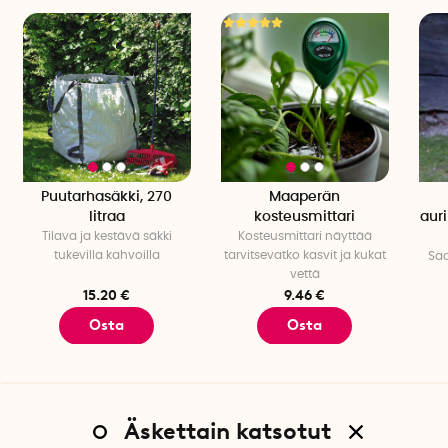
Puutarhasäkki, 270
Maaperän
litraa
kosteusmittari
aur
Tilava ja kestävä säkki
Kosteusmittari näyttää
tukevilla kahvoilla
tarvitsevatko kasvit ja kukat
Sad
vettä
15.20 €
9.46 €
Osta
Osta
Äskettain katsotut