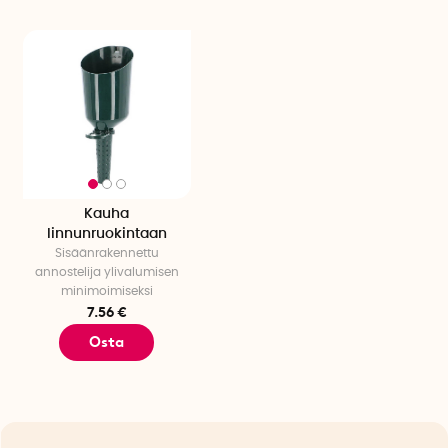
Kauha
linnunruokintaan
Sisäänrakennettu
annostelija ylivalumisen
minimoimiseksi
7.56 €
Osta