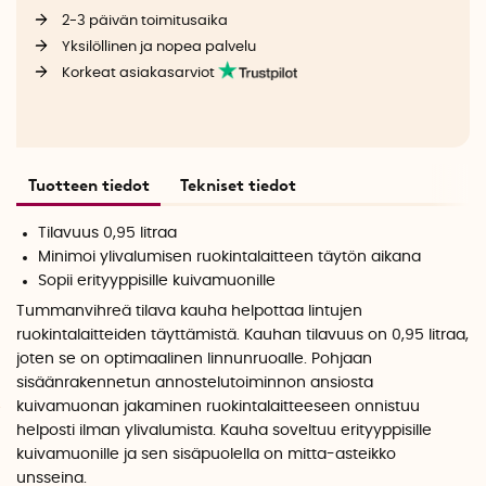
2-3 päivän toimitusaika
Yksilöllinen ja nopea palvelu
Korkeat asiakasarviot
Tuotteen tiedot
Tekniset tiedot
Tilavuus 0,95 litraa
Minimoi ylivalumisen ruokintalaitteen täytön aikana
Sopii erityyppisille kuivamuonille
Tummanvihreä tilava kauha helpottaa lintujen
ruokintalaitteiden täyttämistä. Kauhan tilavuus on 0,95 litraa,
joten se on optimaalinen linnunruoalle. Pohjaan
sisäänrakennetun annostelutoiminnon ansiosta
kuivamuonan jakaminen ruokintalaitteeseen onnistuu
helposti ilman ylivalumista. Kauha soveltuu erityyppisille
kuivamuonille ja sen sisäpuolella on mitta-asteikko
unsseina.